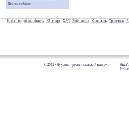
Другие события
Небеси подобная обитель
,
XL-спорт
,
ХЭД
,
Библиотека
,
Календарь
,
Трапезная
,
Р
© 2012 «Духовно-просветительский центр»
Дизай
Разра