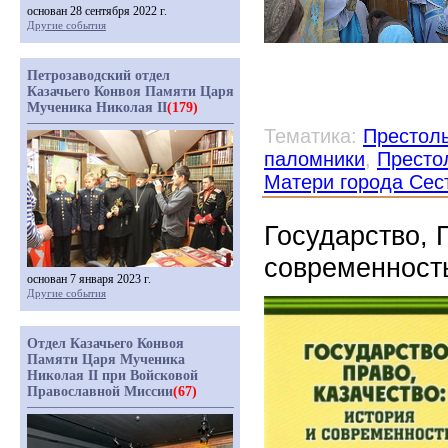
основан 28 сентября 2022 г.
Другие события
Петрозаводский отдел
Казачьего Конвоя Памяти Царя
Мученика Николая II
(179)
Тематика:
Престол
паломники
,
Престо
Матери города Сес
Государство, 
современность
основан 7 января 2023 г.
Другие события
Отдел Казачьего Конвоя
Памяти Царя Мученика
Николая II при Войсковой
Православной Миссии
(67)