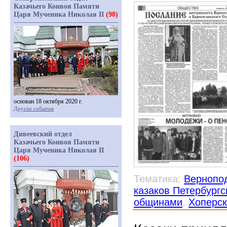
Казачьего Конвоя Памяти
Царя Мученика Николая II
(98)
основан 18 октября 2020 г.
Другие события
Дивеевский отдел
Казачьего Конвоя Памяти
Царя Мученика Николая II
(106)
Тематика:
Вернопо
казаков Петербургс
общинами
,
Хоперск