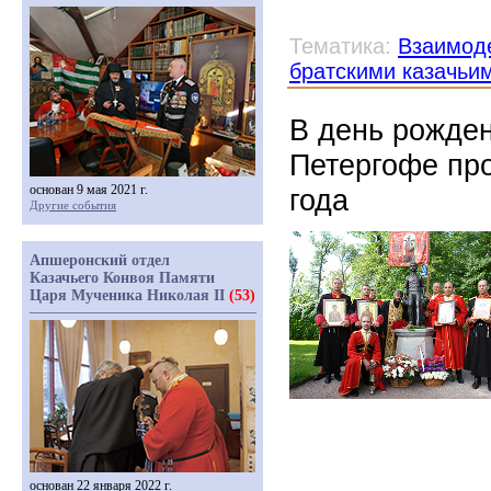
Тематика:
Взаимоде
братскими казачьи
В день рожден
Петергофе про
основан 9 мая 2021 г.
года
Другие события
Апшеронский отдел
Казачьего Конвоя Памяти
Царя Мученика Николая II
(53)
основан 22 января 2022 г.