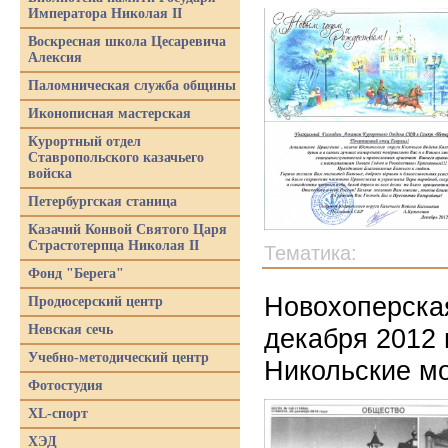
Императора Николая II
Воскресная школа Цесаревича
Алексия
Паломническая служба общины
Иконописная мастерская
Курортный отдел
Ставропольского казачьего
войска
Петербургская станица
Казачий Конвой Святого Царя
Страстотерпца Николая II
Тематика:
Фонд "Берега"
Новохоперская
Продюсерский центр
Невская сечь
декабря 2012 
Учебно-методический центр
Никольские м
Фотостудия
XL-спорт
ХЭД