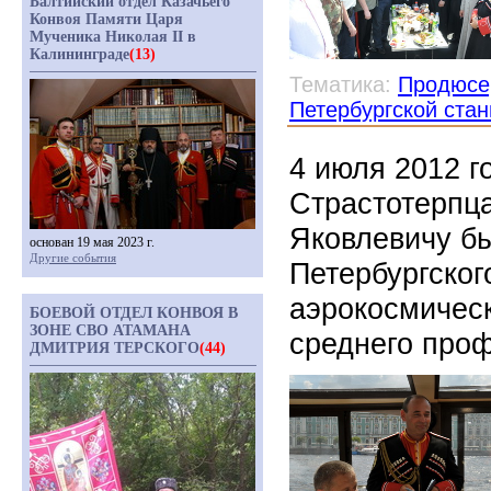
Балтийский отдел Казачьего
Конвоя Памяти Царя
Мученика Николая II в
Калининграде
(13)
Тематика:
Продюсе
Петербургской ста
4 июля 2012 г
Страстотерпц
Яковлевичу бы
основан 19 мая 2023 г.
Другие события
Петербургског
аэрокосмическ
БОЕВОЙ ОТДЕЛ КОНВОЯ В
ЗОНЕ СВО АТАМАНА
среднего про
ДМИТРИЯ ТЕРСКОГО
(44)