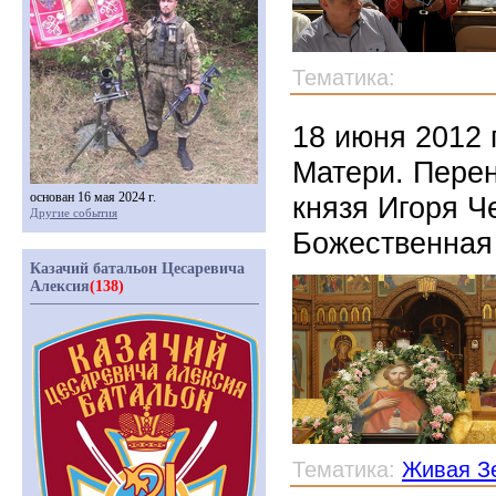
Тематика:
18 июня 2012 
Матери. Пере
основан 16 мая 2024 г.
князя Игоря Ч
Другие события
Божественная
Казачий батальон Цесаревича
Алексия
(138)
Тематика:
Живая З