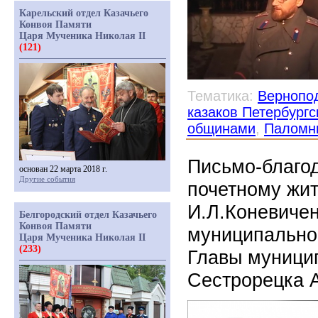
Карельский отдел Казачьего
Конвоя Памяти
Царя Мученика Николая II
(121)
Тематика:
Вернопо
казаков Петербургс
общинами
,
Паломни
Письмо-благод
основан 22 марта 2018 г.
Другие события
почетному жи
И.Л.Коневичен
Белгородский отдел Казачьего
Конвоя Памяти
муниципальног
Царя Мученика Николая II
(233)
Главы муници
Сестрорецка 