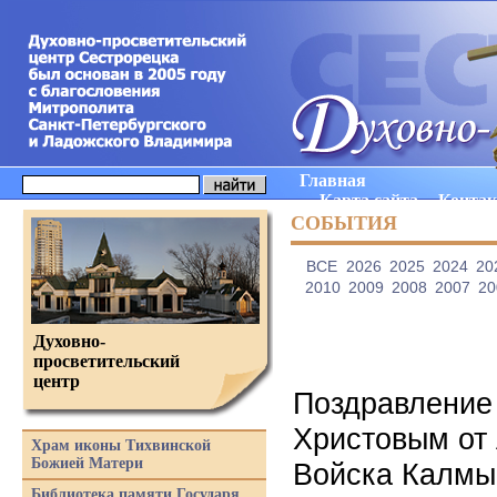
Главная
Карта сайта
Конта
СОБЫТИЯ
ВCE
2026
2025
2024
20
2010
2009
2008
2007
20
Духовно-
просветительский
центр
Поздравление
Христовым от 
Храм иконы Тихвинской
Божией Матери
Войска Калмы
Библиотека памяти Государя