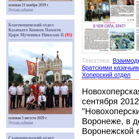
основан 21 ноября 2019 г.
Другие события
Благовещенский отдел
Казачьего Конвоя Памяти
Царя Мученика Николая II
(95)
Тематика:
Взаимоде
братскими казачьи
Хоперский отдел
Новохоперская
сентября 2012
"Новохоперски
основан 5 августа 2020 г.
Воронеже, в д
Другие события
Воронежской 
Ставропольский отдел