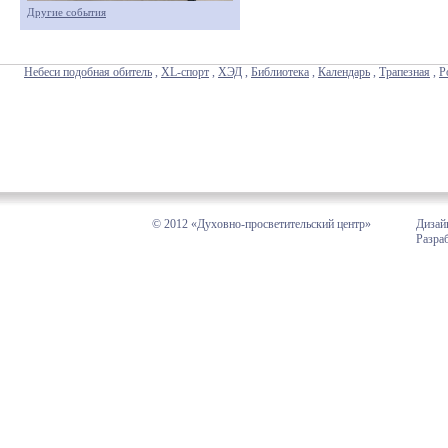
Другие события
Небеси подобная обитель
,
XL-спорт
,
ХЭД
,
Библиотека
,
Календарь
,
Трапезная
,
Р
© 2012 «Духовно-просветительский центр»
Дизай
Разра