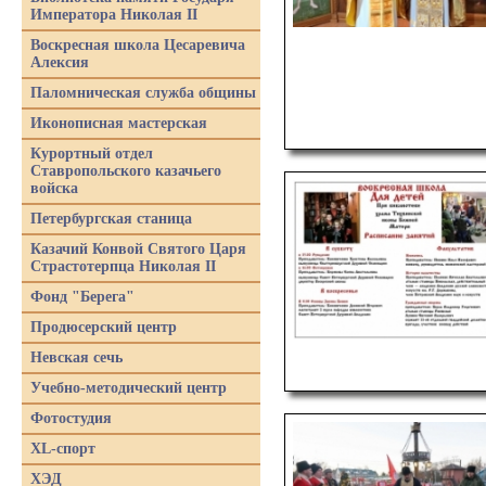
Императора Николая II
Воскресная школа Цесаревича
Алексия
Паломническая служба общины
Иконописная мастерская
Курортный отдел
Ставропольского казачьего
войска
Петербургская станица
Казачий Конвой Святого Царя
Страстотерпца Николая II
Фонд "Берега"
Продюсерский центр
Невская сечь
Учебно-методический центр
Фотостудия
XL-спорт
ХЭД