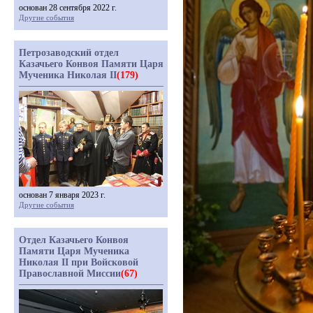
основан 28 сентября 2022 г.
Другие события
Петрозаводский отдел
Казачьего Конвоя Памяти Царя
Мученика Николая II
(179)
основан 7 января 2023 г.
Другие события
Отдел Казачьего Конвоя
Памяти Царя Мученика
Николая II при Войсковой
Православной Миссии
(67)