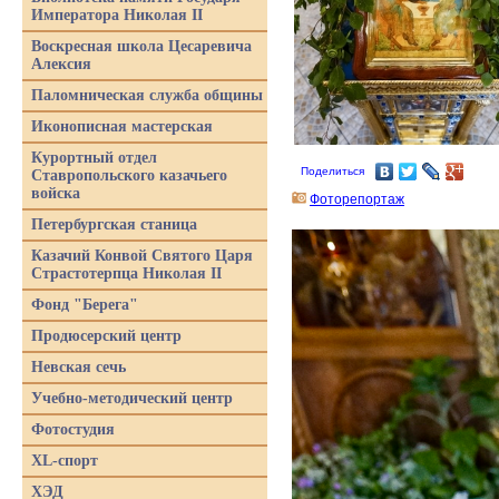
Императора Николая II
Воскресная школа Цесаревича
Алексия
Паломническая служба общины
Иконописная мастерская
Курортный отдел
Поделиться
Ставропольского казачьего
войска
Фоторепортаж
Петербургская станица
Казачий Конвой Святого Царя
Страстотерпца Николая II
Фонд "Берега"
Продюсерский центр
Невская сечь
Учебно-методический центр
Фотостудия
XL-спорт
ХЭД