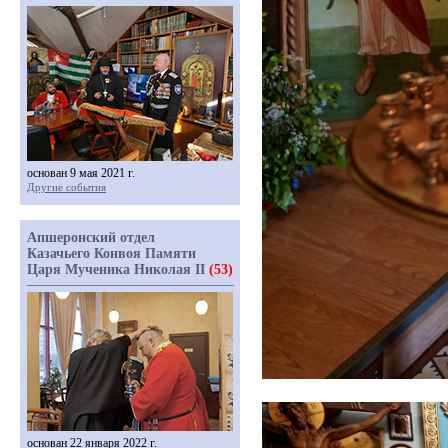
основан 9 мая 2021 г.
Другие события
Апшеронский отдел
Казачьего Конвоя Памяти
Царя Мученика Николая II
(53)
основан 22 января 2022 г.