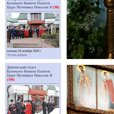
Казачьего Конвоя Памяти
Царя Мученика Николая II
(98)
основан 18 октября 2020 г.
Другие события
Дивеевский отдел
Казачьего Конвоя Памяти
Царя Мученика Николая II
(106)