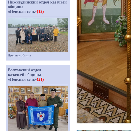
Нижнеудинский отдел казачьей
общины
«Невская сечь»
(12)
Другие события
Волховский отдел
казачьей общины
«Невская сечь»
(21)