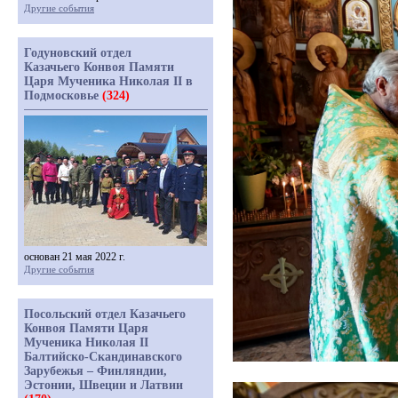
Другие события
Годуновский отдел
Казачьего Конвоя Памяти
Царя Мученика Николая II в
Подмосковье
(324)
основан 21 мая 2022 г.
Другие события
Посольский отдел Казачьего
Конвоя Памяти Царя
Мученика Николая II
Балтийско-Скандинавского
Зарубежья – Финляндии,
Эстонии, Швеции и Латвии