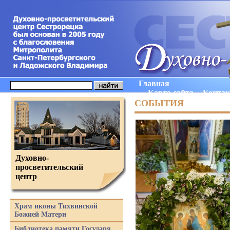
Главная
Карта сайта
Конта
СОБЫТИЯ
Духовно-
просветительский
центр
Храм иконы Тихвинской
Божией Матери
Библиотека памяти Государя