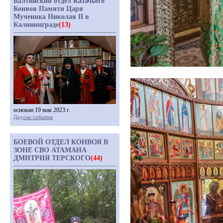
Балтийский отдел Казачьего
Конвоя Памяти Царя
Мученика Николая II в
Калининграде
(13)
основан 19 мая 2023 г.
Другие события
БОЕВОЙ ОТДЕЛ КОНВОЯ В
ЗОНЕ СВО АТАМАНА
ДМИТРИЯ ТЕРСКОГО
(44)