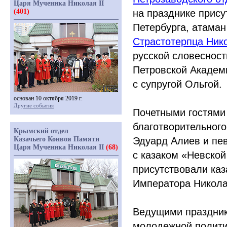
Царя Мученика Николая II
(401)
на празднике прису
Петербурга, атаман
Страстотерпца Нико
русской словесност
Петровской Академи
с супругой Ольгой.
основан 10 октября 2019 г.
Другие события
Почетными гостями
благотворительног
Крымский отдел
Казачьего Конвоя Памяти
Эдуард Алиев и пе
Царя Мученика Николая II
(68)
с казаком
«Невской
присутствовали каз
Императора Николая
Ведущими праздник
молодежной полити