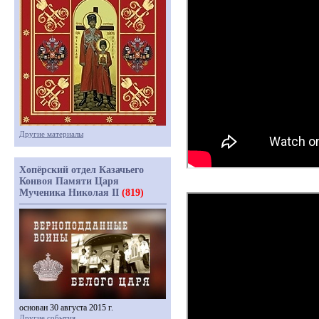
Другие материалы
Хопёрский отдел Казачьего
Конвоя Памяти Царя
Мученика Николая II
(819)
основан 30 августа 2015 г.
Другие события