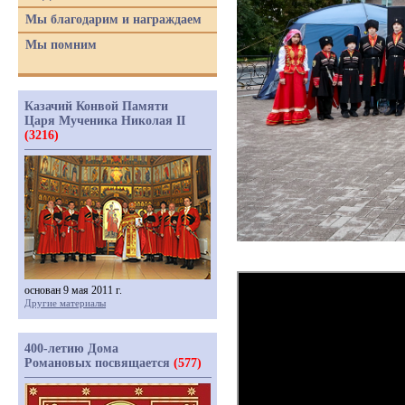
Мы благодарим и награждаем
Мы помним
Казачий Конвой Памяти
Царя Мученика Николая II
(3216)
основан 9 мая 2011 г.
Другие материалы
400-летию Дома
Романовых посвящается
(577)