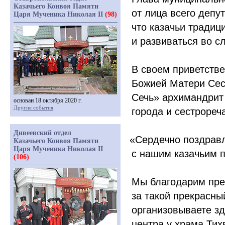
Казачьего Конвоя Памяти
от лица всего депу
Царя Мученика Николая II
(98)
что казачьи традиц
и развиваться во с
В своем приветств
Божией Матери Сес
Сечь» архимандрит
основан 18 октября 2020 г.
Другие события
города и сестрореч
Дивеевский отдел
«Сердечно
поздравл
Казачьего Конвоя Памяти
Царя Мученика Николая II
с нашим казачьим п
(106)
Мы благодарим пре
за такой прекрасны
организовываете зд
центра у храма Тих