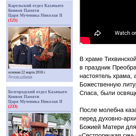
Карельский отдел Казачьего
Конвоя Памяти
Царя Мученика Николая II
(121)
В храме Тихвинско
в праздник Преобра
основан 22 марта 2018 г.
настоятель храма,
Другие события
Божественную литур
Белгородский отдел Казачьего
Спаса, были освящ
Конвоя Памяти
Царя Мученика Николая II
(233)
После молебна каз
перед духовно-арх
Божией Матери для
«Сестрорецкая
сечь