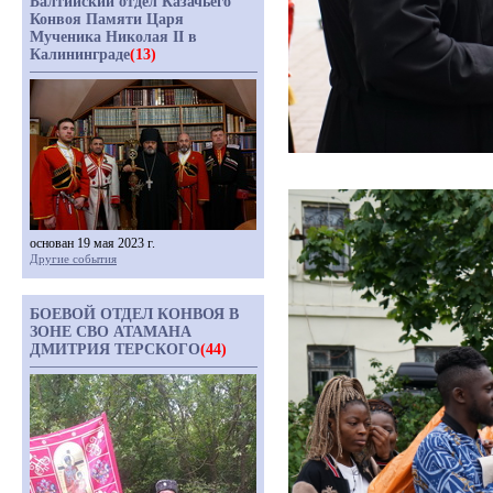
Балтийский отдел Казачьего
Конвоя Памяти Царя
Мученика Николая II в
Калининграде
(13)
основан 19 мая 2023 г.
Другие события
БОЕВОЙ ОТДЕЛ КОНВОЯ В
ЗОНЕ СВО АТАМАНА
ДМИТРИЯ ТЕРСКОГО
(44)