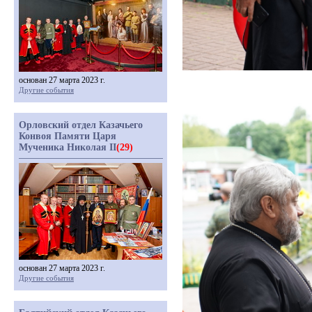
основан 27 марта 2023 г.
Другие события
Орловский отдел Казачьего
Конвоя Памяти Царя
Мученика Николая II
(29)
основан 27 марта 2023 г.
Другие события