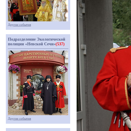
Другие события
Подразделение Экологической
полиции «Невской Сечи»
(537)
Другие события