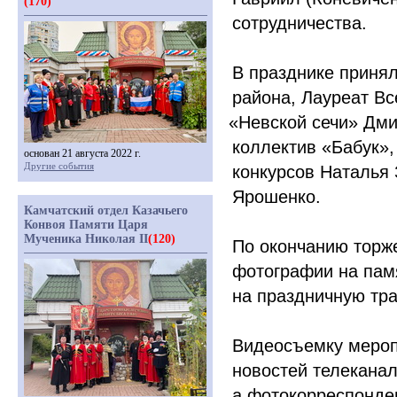
(170)
сотрудничества.
В празднике принял
района, Лауреат Вс
«Невской
сечи» Дми
коллектив
«Бабук
»
основан 21 августа 2022 г.
Другие события
конкурсов Наталья 
Ярошенко.
Камчатский отдел Казачьего
Конвоя Памяти Царя
Мученика Николая II
(120)
По окончанию торж
фотографии на памя
на праздничную тра
Видеосъемку мероп
новостей телекана
а фотокорреспонде