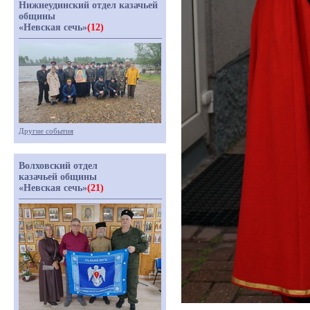
Нижнеудинский отдел казачьей
общины
«Невская сечь»
(12)
Другие события
Волховский отдел
казачьей общины
«Невская сечь»
(21)