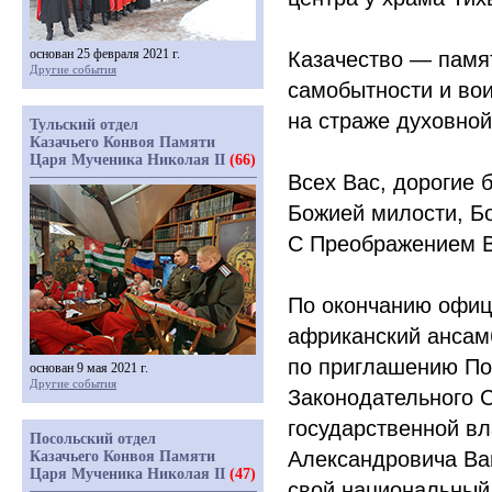
основан 25 февраля 2021 г.
Казачество — памя
Другие события
самобытности и вои
на страже духовной
Тульский отдел
Казачьего Конвоя Памяти
Царя Мученика Николая II
(66)
Всех Вас, дорогие 
Божией милости, Бо
С Преображением В
По окончанию офиц
африканский ансам
по приглашению По
основан 9 мая 2021 г.
Другие события
Законодательного С
государственной вл
Посольский отдел
Александровича Ва
Казачьего Конвоя Памяти
Царя Мученика Николая II
(47)
свой национальный