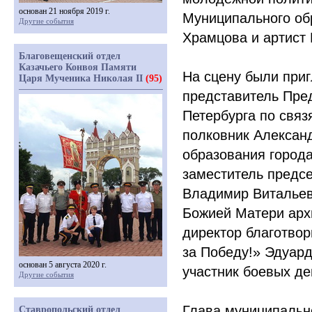
основан 21 ноября 2019 г.
Муниципального об
Другие события
Храмцова и артист 
Благовещенский отдел
Казачьего Конвоя Памяти
На сцену были при
Царя Мученика Николая II
(95)
представитель Пре
Петербурга по связ
полковник Алексан
образования город
заместитель предс
Владимир Витальев
Божией Матери арх
директор благотво
за Победу!» Эдуард
основан 5 августа 2020 г.
участник боевых д
Другие события
Глава муниципальн
Ставропольский отдел