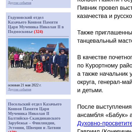
Другие события
Пивник провел выс
казачества и русско
Годуновский отдел
Казачьего Конвоя Памяти
Царя Мученика Николая II в
Также приглашенны
Подмосковье
(324)
танцевальный маст
В качестве почетно
по Курортному рай
а также начальник 
округа, генерал-ма
основан 21 мая 2022 г.
и детьми.
Другие события
Посольский отдел Казачьего
После выступления
Конвоя Памяти Царя
Мученика Николая II
ансамбля
«Бабук
» 
Балтийско-Скандинавского
Духовно-просветите
Зарубежья – Финляндии,
Эстонии, Швеции и Латвии
Гавриил
(Коневиче