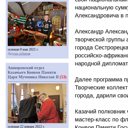
национальную сумк
Александровича в 
Александр Алексан
творческой группы 
города Сестрорецка
основан 9 мая 2021 г.
Другие события
российско-африкан
народной дипломат
Апшеронский отдел
Казачьего Конвоя Памяти
Царя Мученика Николая II
(53)
Далее программа п
Творческие коллек
города, дарили св
Казачий полковник
мастер-класс по ф
Конвоя Памяти Гос
основан 22 января 2022 г.