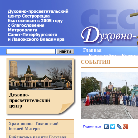
Главная
Карта сайта
Конта
СОБЫТИЯ
Духовно-
просветительский
центр
Храм иконы Тихвинской
Поделиться
Божией Матери
Библиотека памяти Государя