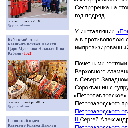
Сестрорецка на это
год подряд.
основан 15 июня 2018 г.
Другие события
У инсталляции
«По
а в противоположно
Кубанский отдел
Казачьего Конвоя Памяти
импровизированный
Царя Мученика Николая II на
Кубани
(132)
Почетными гостями
Верховного Атаман
в Северо-Западном
Сороквашин с супру
«Петропавловское
»
основан 15 ноября 2018 г.
Петрозаводского пр
Другие события
Петрозаводского о
II
Сергей Александр
Сочинский отдел
Казачьего Конвоя Памяти
Петрозаводского о