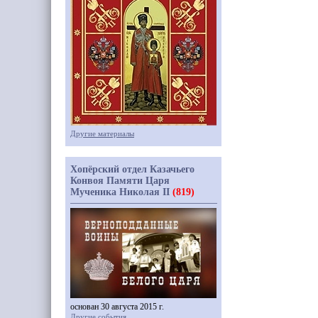
Другие материалы
Хопёрский отдел Казачьего
Конвоя Памяти Царя
Мученика Николая II
(819)
основан 30 августа 2015 г.
Другие события