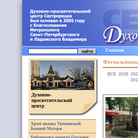
Главная
Фотоальбом
ВCE
2026
202
201
Духовно-
просветительский
центр
Храм иконы Тихвинской
Божией Матери
Библиотека памяти Государя