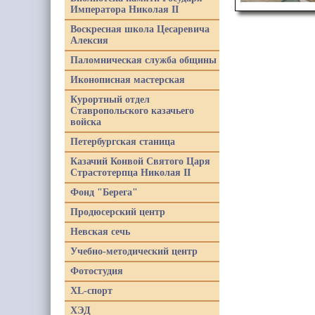
Императора Николая II
Воскресная школа Цесаревича
Алексия
Паломническая служба общины
Иконописная мастерская
Курортный отдел
Ставропольского казачьего
войска
Петербургская станица
Казачий Конвой Святого Царя
Страстотерпца Николая II
Фонд "Берега"
Продюсерский центр
Невская сечь
Учебно-методический центр
Фотостудия
XL-спорт
ХЭД