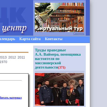
Смотреть
алендарь
Карта сайта
Контакты
Труды праведные
А.А. Ваймера, помощника
2013
2012
2011
настоятеля по
1970
миссионерской
деятельности
(371)
Читать материал