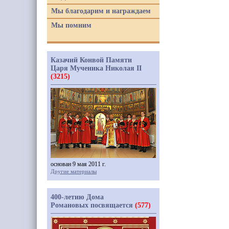
Мы благодарим и награждаем
Мы помним
Казачий Конвой Памяти
Царя Мученика Николая II
(3215)
основан 9 мая 2011 г.
Другие материалы
400-летию Дома
Романовых посвящается
(577)