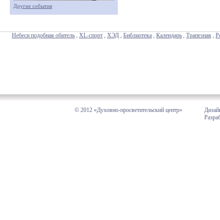
Другие события
Небеси подобная обитель
,
XL-спорт
,
ХЭД
,
Библиотека
,
Календарь
,
Трапезная
,
Р
© 2012 «Духовно-просветительский центр»
Дизай
Разра