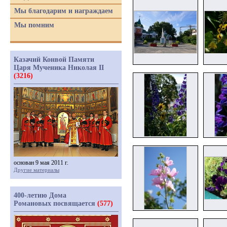
Мы благодарим и награждаем
Мы помним
Казачий Конвой Памяти
Царя Мученика Николая II
(3216)
основан 9 мая 2011 г.
Другие материалы
400-летию Дома
Романовых посвящается
(577)