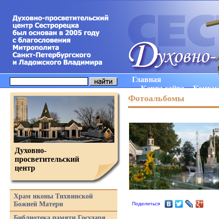
Главная
Карта сайта
Конта
Фотоальбомы
Духовно-
просветительский
центр
Храм иконы Тихвинской
Божией Матери
Поделиться
Библиотека памяти Государя