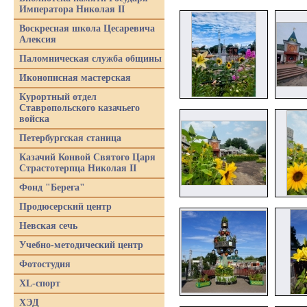
Императора Николая II
Воскресная школа Цесаревича
Алексия
Паломническая служба общины
Иконописная мастерская
Курортный отдел
Ставропольского казачьего
войска
Петербургская станица
Казачий Конвой Святого Царя
Страстотерпца Николая II
Фонд "Берега"
Продюсерский центр
Невская сечь
Учебно-методический центр
Фотостудия
XL-спорт
ХЭД