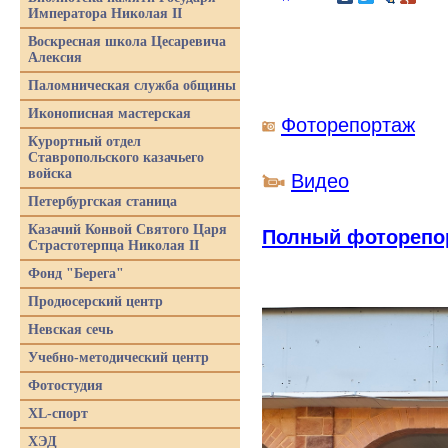
Императора Николая II
Воскресная школа Цесаревича
Алексия
Паломническая служба общины
Иконописная мастерская
Фоторепортаж
Курортный отдел
Ставропольского казачьего
войска
Видео
Петербургская станица
Казачий Конвой Святого Царя
Полный фоторепо
Страстотерпца Николая II
Фонд "Берега"
Продюсерский центр
Невская сечь
Учебно-методический центр
Фотостудия
XL-спорт
ХЭД