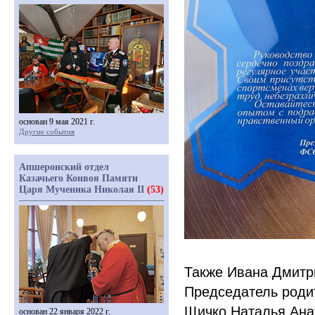
основан 9 мая 2021 г.
Другие события
Апшеронский отдел
Казачьего Конвоя Памяти
Царя Мученика Николая II
(53)
Также Ивана Дмитр
Председатель роди
Щичко Наталья Ана
основан 22 января 2022 г.