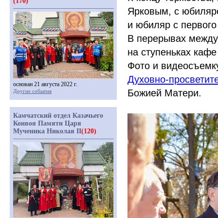
(170)
Ярковым, с юбиляро
и юбиляр с первого
В перерывах между
на ступеньках кафе
Фото и видеосъемк
Духовно-просветите
основан 21 августа 2022 г.
Божией Матери.
Другие события
Камчатский отдел Казачьего
Конвоя Памяти Царя
Мученика Николая II
(120)