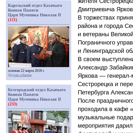
жителя Сестрорецка
Карельский отдел Казачьего
Дмитриевича Яркова
Конвоя Памяти
Царя Мученика Николая II
В торжествах приня
(121)
района и города Се
и ветераны Великой
Пограничного управ
и Ленинградской об
В своем выступлен
Александр Забайки
основан 22 марта 2018 г.
Яркова — генерал-
Другие события
Сестрорецка и пере
Белгородский отдел Казачьего
Петербурга Алекса
Конвоя Памяти
Царя Мученика Николая II
После праздничног
(233)
проходила в кафе
музыкальные подар
мероприятия дарил