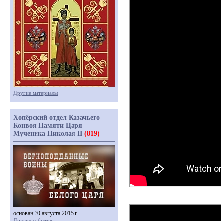
Другие материалы
Хопёрский отдел Казачьего
Конвоя Памяти Царя
Мученика Николая II
(819)
основан 30 августа 2015 г.
Другие события