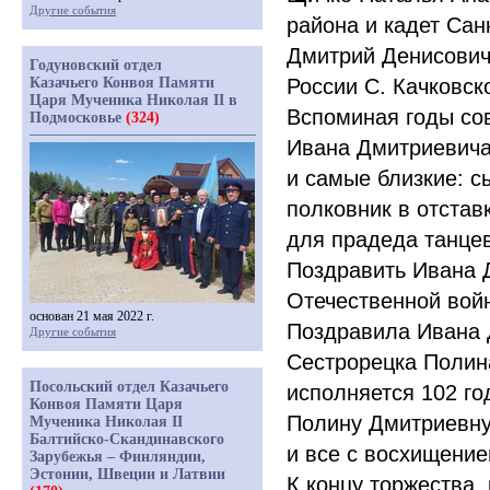
Другие события
района и кадет Сан
Дмитрий Денисович 
Годуновский отдел
Казачьего Конвоя Памяти
России С. Качковско
Царя Мученика Николая II в
Вспоминая годы со
Подмосковье
(324)
Ивана Дмитриевича
и самые близкие: 
полковник в отставк
для прадеда танце
Поздравить Ивана 
Отечественной вой
основан 21 мая 2022 г.
Поздравила Ивана 
Другие события
Сестрорецка Полина
Посольский отдел Казачьего
исполняется 102 го
Конвоя Памяти Царя
Полину Дмитриевну
Мученика Николая II
Балтийско-Скандинавского
и все с восхищени
Зарубежья – Финляндии,
Эстонии, Швеции и Латвии
К концу торжества,