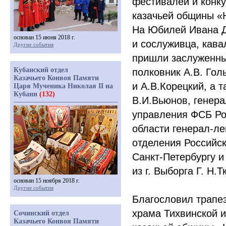
фестивалей и конку
казачьей общины
«
На Юбилей Ивана Д
основан 15 июня 2018 г.
и сослуживца, кав
Другие события
пришли заслуженны
Кубанский отдел
полковник А.В. Гол
Казачьего Конвоя Памяти
и А.В.Корецкий, а 
Царя Мученика Николая II на
Кубани
(132)
В.И.Вьюнов, генера
управления ФСБ Рос
области генерал-ле
отделения Российск
Санкт-Петербургу и
из г. Выборга Г. Н.Т
основан 15 ноября 2018 г.
Другие события
Благословил трапе
храма Тихвинской 
Сочинский отдел
Казачьего Конвоя Памяти