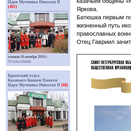
казачьей общины
«
Царя Мученика Николая II
(401)
Яркова.
Батюшка первым по
жизненный путь ик
православных воин
Отец Гавриил зачи
основан 10 октября 2019 г.
Другие события
Крымский отдел
Казачьего Конвоя Памяти
Царя Мученика Николая II
(68)