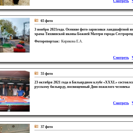
Смотреть
65 фото
3 ноября 2021года. Осенние фото-зарисовки ландшафтной и
храма Тихвинской иконы Божией Матери города Сестрорец
Фоторепортаж:
Кирикова Е.А.
Смотреть
55 фото
23 октября 2021 года в Бильярдном клубе «XXXL» состоялс
русскому бильярду, посвященный Дню пожилого человека
Смотреть
37 фото