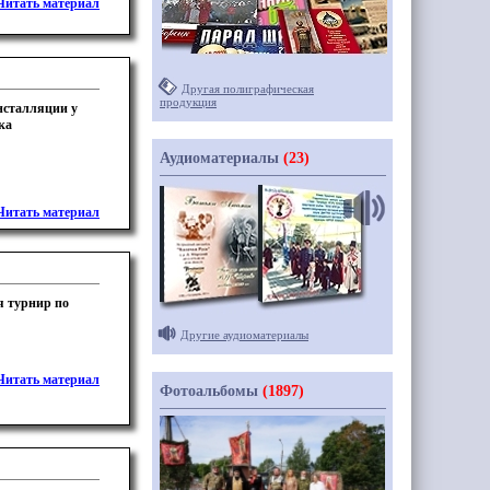
Читать материал
Другая полиграфическая
продукция
нсталляции у
ка
Аудиоматериалы
(23)
Читать материал
я турнир по
Другие аудиоматериалы
Читать материал
Фотоальбомы
(1897)