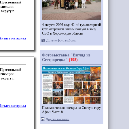
. Престольный
Инспекции
округу г.
4 августа 2026 года 42-ой гуманитарный
груз отправлен нашим бойцам в зону
СВО в Херсонскую область
Читать материал
Другие фотоальбомы
Фотовыставка "Взгляд из
Сестрорецка"
(195)
. Престольный
Инспекции
округу г.
Читать материал
Паломническая поездка на Святую гору
Афон. Часть 8
Другие выставки