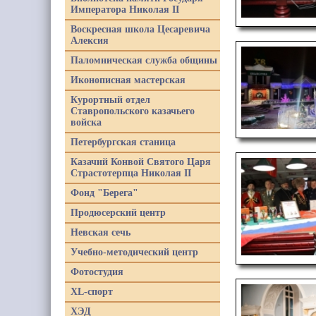
Императора Николая II
Воскресная школа Цесаревича
Алексия
Паломническая служба общины
Иконописная мастерская
Курортный отдел
Ставропольского казачьего
войска
Петербургская станица
Казачий Конвой Святого Царя
Страстотерпца Николая II
Фонд "Берега"
Продюсерский центр
Невская сечь
Учебно-методический центр
Фотостудия
XL-спорт
ХЭД