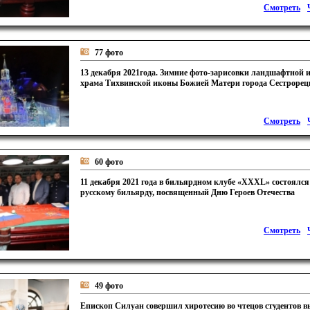
Смотреть
77 фото
13 декабря 2021года. Зимние фото-зарисовки ландшафтной 
храма Тихвинской иконы Божией Матери города Сестрорец
Смотреть
60 фото
11 декабря 2021 года в бильярдном клубе «ХХХL» состоялся
русскому бильярду, посвященный Дню Героев Отечества
Смотреть
49 фото
Епископ Силуан совершил хиротесию во чтецов студентов 