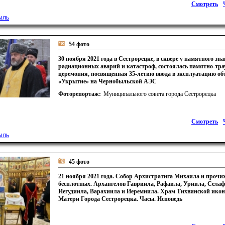
Смотреть
ыль
54 фото
30 ноября 2021 года в Сестрорецке, в сквере у памятного зн
радиационных аварий и катастроф, состоялась памятно-тр
церемония, посвященная 35-летию ввода в эксплуатацию об
«Укрытие» на Чернобыльской АЭС
Фоторепортаж:
Муниципального совета города Сестрорецка
Смотреть
ыль
45 фото
21 ноября 2021 года. Собор Архистратига Михаила и прочи
бесплотных. Архангелов Гавриила, Рафаила, Уриила, Селаф
Иегудиила, Варахиила и Иеремиила. Храм Тихвинской ико
Матери Города Сестрорецка. Часы. Исповедь