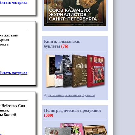
Читать материал
ака жертвам
аурная
Книги, альманахи,
ъекта
буклеты
(76)
Читать материал
Другие книги, альманахи, буклеты
х Небесных Сил
иила,
Полиграфическая продукция
ны Божией
(380)