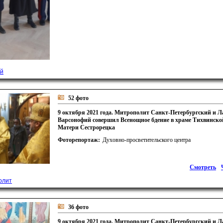
й
52 фото
9 октября 2021 года. Митрополит Санкт-Петербургский и 
Варсонофий совершил Всенощное бдение в храме Тихвинск
Матери Сестрорецка
Фоторепортаж:
Духовно-просветительского центра
Смотреть
олит
36 фото
9 октября 2021 года. Митрополит Санкт-Петербургский и 