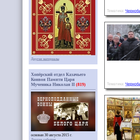
Тематика:
Черноб
Другие материалы
Хопёрский отдел Казачьего
Конвоя Памяти Царя
Тематика:
Черноб
Мученика Николая II
(819)
основан 30 августа 2015 г.
Другие события