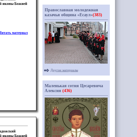
ой иконы Божией
Православная молодежная
казачья община «Есаул»
(383)
Читать материал
Другие материалы
Маленькая сотня Цесаревича
Алексия
(436)
Ладожский
ой иконы Божией