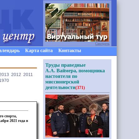
Смотреть
алендарь
Карта сайта
Контакты
Труды праведные
А.А. Ваймера, помощника
2013
2012
2011
настоятеля по
1970
миссионерской
деятельности
(371)
о спорта,
абря 2021 года в