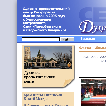
Главная
Фотоальбом
ВCE
2026
202
20
Духовно-
просветительский
центр
Храм иконы Тихвинской
Божией Матери
Библиотека памяти Государя