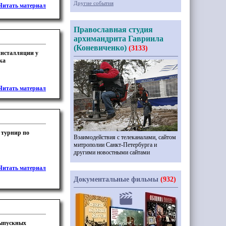
Другие события
Читать материал
Православная студия
архимандрита Гавриила
(Коневиченко)
(3133)
инсталляции у
ка
Читать материал
 турнир по
Взаимодействия с телеканалами, сайтом
митрополии Санкт-Петербурга и
другими новостными сайтами
Читать материал
Документальные фильмы
(932)
выпускных