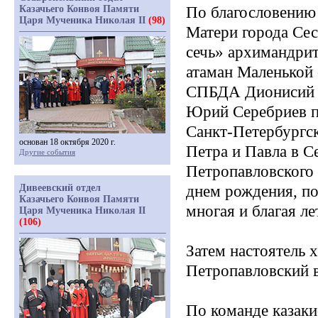
Казачьего Конвоя Памяти
По благословению
Царя Мученика Николая II
(98)
Матери города Сес
сечь» архимандри
атаман Маленькой 
СПБДА Дионисий К
Юрий Серебриев п
Санкт-Петербургск
основан 18 октября 2020 г.
Петра и Павла в С
Другие события
Петропавловского
Дивеевский отдел
днем рождения, по
Казачьего Конвоя Памяти
многая и благая ле
Царя Мученика Николая II
(106)
Затем настоятель 
Петропавловский в
По команде казаки