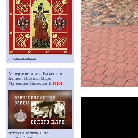
Другие материалы
Хопёрский отдел Казачьего
Конвоя Памяти Царя
Мученика Николая II
(819)
основан 30 августа 2015 г.
Другие события