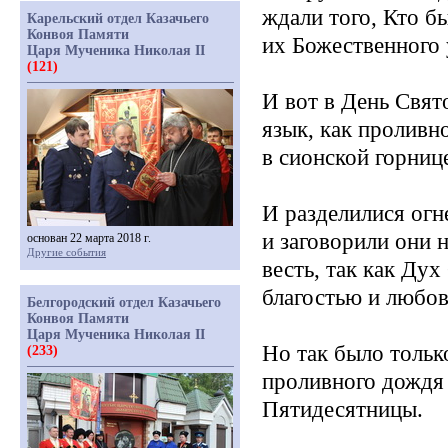
ждали того, Кто б
Карельский отдел Казачьего
Конвоя Памяти
их Божественного 
Царя Мученика Николая II
(121)
И вот в День Свя
язык, как проливн
в сионской горниц
И разделилися огн
и заговорили они 
основан 22 марта 2018 г.
Другие события
весть, так как Ду
благостью и любов
Белгородский отдел Казачьего
Конвоя Памяти
Царя Мученика Николая II
Но так было тольк
(233)
проливного дождя 
Пятидесятницы.