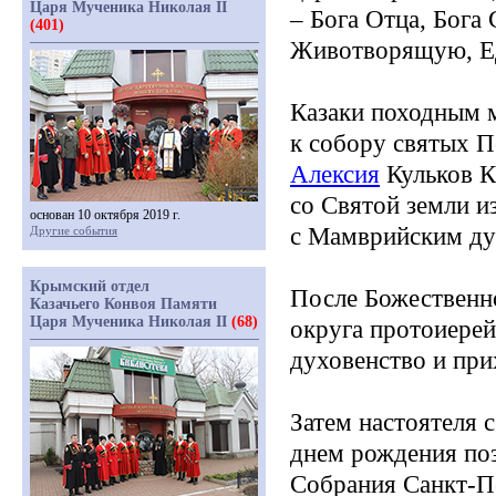
Царя Мученика Николая II
– Бога Отца, Бога
(401)
Животворящую, Е
Казаки походным
к собору святых П
Алексия
Кульков К
со Святой земли и
основан 10 октября 2019 г.
с Мамврийским ду
Другие события
Крымский отдел
После Божественно
Казачьего Конвоя Памяти
Царя Мученика Николая II
(68)
округа протоиере
духовенство и при
Затем настоятеля
днем рождения по
Собрания Санкт-Пе