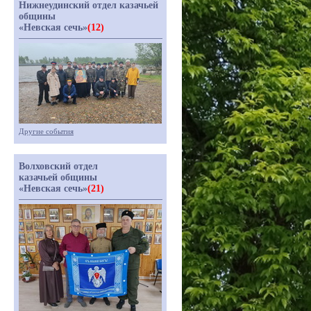
Нижнеудинский отдел казачьей
общины
«Невская сечь»
(12)
Другие события
Волховский отдел
казачьей общины
«Невская сечь»
(21)