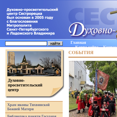
Главная
Карта сайта
Конта
СОБЫТИЯ
Духовно-
просветительский
центр
Храм иконы Тихвинской
Божией Матери
Библиотека памяти Государя