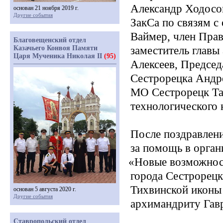
Александр Ходосо
основан 21 ноября 2019 г.
Другие события
ЗакСа по связям с
Ваймер, член Прав
Благовещенский отдел
Казачьего Конвоя Памяти
заместитель главы
Царя Мученика Николая II
(95)
Алексеев, Председ
Сестрорецка Андр
МО Сестрорецк Та
технологического 
После поздравлени
за помощь в орган
«Новые
возможнос
города Сестрорец
Тихвинской иконы
основан 5 августа 2020 г.
Другие события
архимандриту Гав
Ставропольский отдел