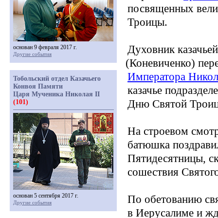
посвященных вели
Троицы.
Духовник казачье
основан 9 февраля 2017 г.
Другие события
(Коневиченко
)
пер
Императора Никол
Тобольский отдел Казачьего
Конвоя Памяти
казачье подраздел
Царя Мученика Николая II
Дню Святой Троицы
(101)
На строевом смотр
батюшка поздравил
Пятидесятницы, ск
сошествия Святого
основан 5 сентября 2017 г.
По обетованию св
Другие события
в Иерусалиме и жд