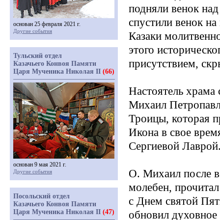
подняли венок над 
спустили венок на
основан 25 февраля 2021 г.
Другие события
Казаки молитвенн
этого историческо
Тульский отдел
присутствием, скр
Казачьего Конвоя Памяти
Царя Мученика Николая II
(66)
Настоятель храма 
Михаил Петропавло
Троицы, которая пр
Икона в свое врем
Сергиевой Лаврой
основан 9 мая 2021 г.
О. Михаил после 
Другие события
молебен, прочитал
Посольский отдел
с Днем святой Пя
Казачьего Конвоя Памяти
Царя Мученика Николая II
(47)
обновил духовное 