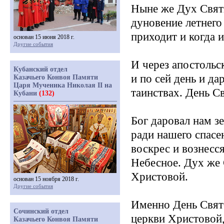
Ныне же Дух Святы
дуновение летнего
приходит и когда и
основан 15 июня 2018 г.
Другие события
И через апостольс
Кубанский отдел
и по сей день и да
Казачьего Конвоя Памяти
Царя Мученика Николая II на
таинствах. День С
Кубани
(132)
Бог даровал нам 
ради нашего спасен
воскрес и вознесся
Небесное. Дух же 
Христовой.
основан 15 ноября 2018 г.
Другие события
Именно День Свято
Сочинский отдел
церкви Христовой,
Казачьего Конвоя Памяти