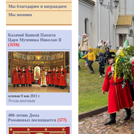
Мы благодарим и награждаем
Мы помним
Казачий Конвой Памяти
Царя Мученика Николая II
(3216)
основан 9 мая 2011 г.
Другие материалы
400-летию Дома
Романовых посвящается
(577)