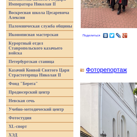
Императора Николая II
Воскресная школа Цесаревича
Алексия
Паломническая служба общины
Иконописная мастерская
Поделиться
Курортный отдел
Ставропольского казачьего
войска
Петербургская станица
Фоторепортаж
Казачий Конвой Святого Царя
Страстотерпца Николая II
Фонд "Берега"
Продюсерский центр
Невская сечь
Учебно-методический центр
Фотостудия
XL-спорт
ХЭД