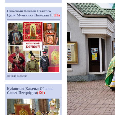
Небесный Конвой Святого
Царя Мученика Николая II
(16)
Другие события
Кубанская Казачья Община
Санкт-Петербурга
(121)