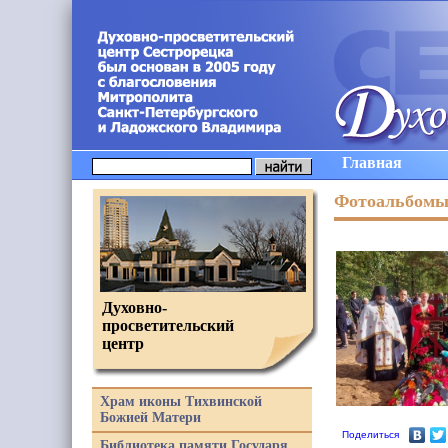
Главная
Фотоальбом
Духовно-
просветительский
центр
Храм иконы Тихвинской
Божией Матери
Поделиться
Библиотека памяти Государя