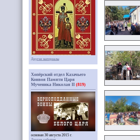
Другие материалы
Хопёрский отдел Казачьего
Конвоя Памяти Царя
Мученика Николая II
(819)
основан 30 августа 2015 г.
Другие события