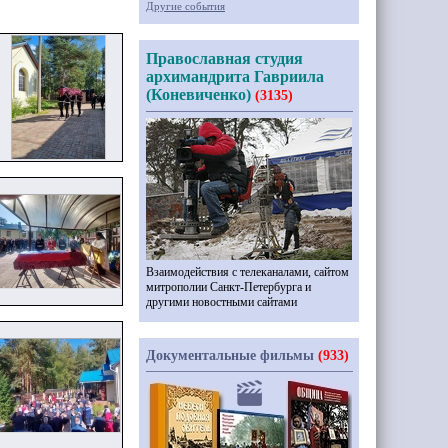
Другие события
Православная студия
архимандрита Гавриила
(Коневиченко)
(3135)
Взаимодействия с телеканалами, сайтом
митрополии Санкт-Петербурга и
другими новостными сайтами
Документальные фильмы
(933)