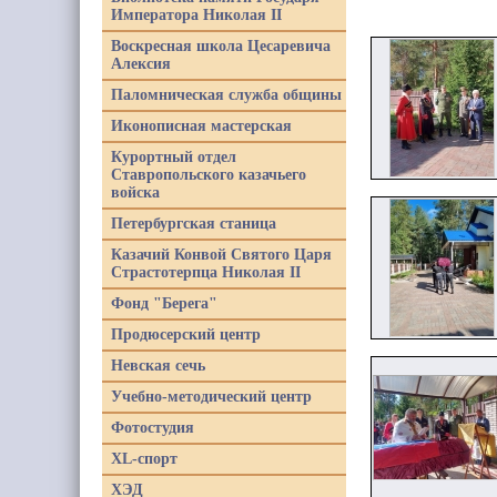
Императора Николая II
Воскресная школа Цесаревича
Алексия
Паломническая служба общины
Иконописная мастерская
Курортный отдел
Ставропольского казачьего
войска
Петербургская станица
Казачий Конвой Святого Царя
Страстотерпца Николая II
Фонд "Берега"
Продюсерский центр
Невская сечь
Учебно-методический центр
Фотостудия
XL-спорт
ХЭД