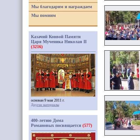
Мы благодарим и награждаем
Мы помним
Казачий Конвой Памяти
Царя Мученика Николая II
(3216)
основан 9 мая 2011 г.
Другие материалы
400-летию Дома
Романовых посвящается
(577)