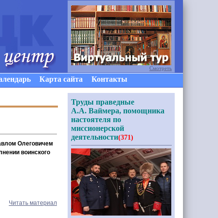
Смотреть
алендарь
Карта сайта
Контакты
Труды праведные
А.А. Ваймера, помощника
настоятеля по
миссионерской
деятельности
(371)
Павлом Олеговичем
лнении воинского
Читать материал