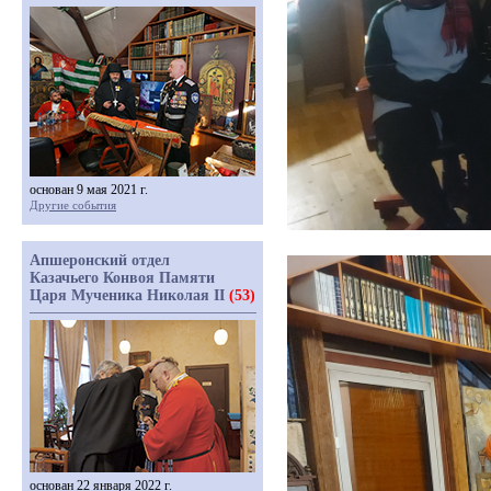
основан 9 мая 2021 г.
Другие события
Апшеронский отдел
Казачьего Конвоя Памяти
Царя Мученика Николая II
(53)
основан 22 января 2022 г.