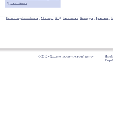
Другие события
Небеси подобная обитель
,
XL-спорт
,
ХЭД
,
Библиотека
,
Календарь
,
Трапезная
,
Р
© 2012 «Духовно-просветительский центр»
Дизай
Разра