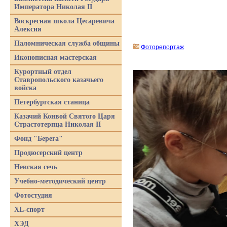
Императора Николая II
Воскресная школа Цесаревича
Алексия
Паломническая служба общины
Фоторепортаж
Иконописная мастерская
Курортный отдел
Ставропольского казачьего
войска
Петербургская станица
Казачий Конвой Святого Царя
Страстотерпца Николая II
Фонд "Берега"
Продюсерский центр
Невская сечь
Учебно-методический центр
Фотостудия
XL-спорт
ХЭД