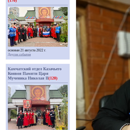
(170)
основан 21 августа 2022 г.
Другие события
Камчатский отдел Казачьего
Конвоя Памяти Царя
Мученика Николая II
(120)