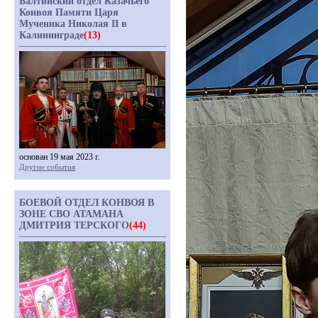
Балтийский отдел Казачьего
Конвоя Памяти Царя
Мученика Николая II в
Калининграде
(13)
основан 19 мая 2023 г.
Другие события
БОЕВОЙ ОТДЕЛ КОНВОЯ В
ЗОНЕ СВО АТАМАНА
ДМИТРИЯ ТЕРСКОГО
(44)