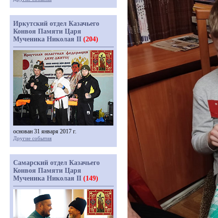
Иркутский отдел Казачьего
Конвоя Памяти Царя
Мученика Николая II
(204)
основан 31 января 2017 г.
Другие события
Самарский отдел Казачьего
Конвоя Памяти Царя
Мученика Николая II
(149)