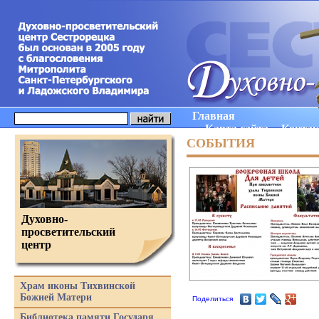
Главная
Карта сайта
Конта
СОБЫТИЯ
Духовно-
просветительский
центр
Храм иконы Тихвинской
Божией Матери
Поделиться
Библиотека памяти Государя