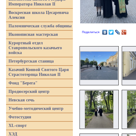
Императора Николая II
Воскресная школа Цесаревича
Алексия
Паломническая служба общины
Поделиться
Иконописная мастерская
Курортный отдел
Ставропольского казачьего
войска
Петербургская станица
Казачий Конвой Святого Царя
Страстотерпца Николая II
Фонд "Берега"
Продюсерский центр
Невская сечь
Учебно-методический центр
Фотостудия
XL-спорт
ХЭД