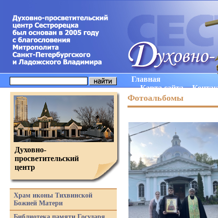
Главная
Карта сайта
Конта
Фотоальбомы
Духовно-
просветительский
центр
Храм иконы Тихвинской
Божией Матери
Библиотека памяти Государя