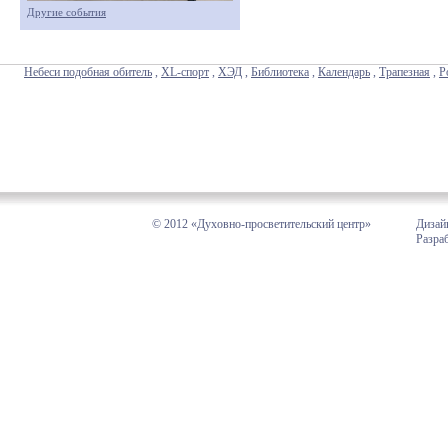
Другие события
Небеси подобная обитель
,
XL-спорт
,
ХЭД
,
Библиотека
,
Календарь
,
Трапезная
,
Р
© 2012 «Духовно-просветительский центр»
Дизай
Разра