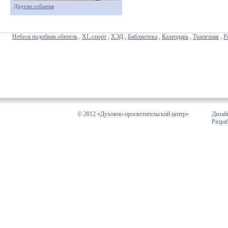
Другие события
Небеси подобная обитель
,
XL-спорт
,
ХЭД
,
Библиотека
,
Календарь
,
Трапезная
,
Р
© 2012 «Духовно-просветительский центр»
Дизай
Разра