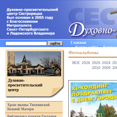
Главная
Карта сайта
Конта
Фотоальбомы
ВCE
2026
2025
2024
20
2010
2009
20
Духовно-
просветительский
центр
Храм иконы Тихвинской
Божией Матери
Библиотека памяти Государя