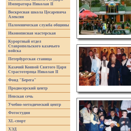
Императора Николая II
Воскресная школа Цесаревича
Алексия
Паломническая служба общины
Иконописная мастерская
Курортный отдел
Ставропольского казачьего
войска
Петербургская станица
Казачий Конвой Святого Царя
Страстотерпца Николая II
Фонд "Берега"
Продюсерский центр
Невская сечь
Учебно-методический центр
Фотостудия
XL-спорт
ХЭД