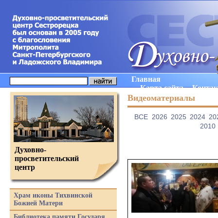
Главная
Карта сайта
Конта
Видеоматериалы
ВCE
2026
2025
2024
20
2010
Духовно-
просветительский
центр
Храм иконы Тихвинской
Божией Матери
Библиотека памяти Государя