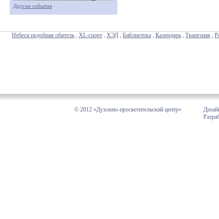
Другие события
Небеси подобная обитель
,
XL-спорт
,
ХЭД
,
Библиотека
,
Календарь
,
Трапезная
,
Р
© 2012 «Духовно-просветительский центр»
Дизай
Разра