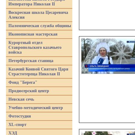
Императора Николая II
Воскресная школа Цесаревича
Алексия
Паломническая служба общины
Иконописная мастерская
Курортный отдел
Ставропольского казачьего
войска
Петербургская станица
Казачий Конвой Святого Царя
Страстотерпца Николая II
Фонд "Берега"
Продюсерский центр
Невская сечь
Учебно-методический центр
Фотостудия
XL-спорт
ХЭД