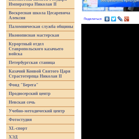
Императора Николая II
Воскресная школа Цесаревича
Алексия
Поделиться
Паломническая служба общины
Иконописная мастерская
Курортный отдел
Ставропольского казачьего
войска
Петербургская станица
Казачий Конвой Святого Царя
Страстотерпца Николая II
Фонд "Берега"
Продюсерский центр
Невская сечь
Учебно-методический центр
Фотостудия
XL-спорт
ХЭД