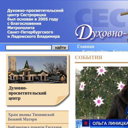
Главная
Карта сайта
Конта
СОБЫТИЯ
Духовно-
просветительский
центр
Храм иконы Тихвинской
Божией Матери
Библиотека памяти Государя