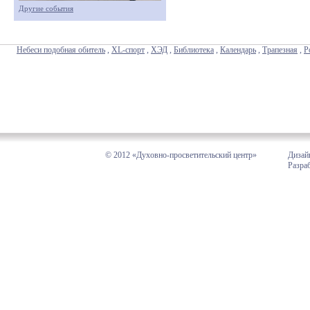
Другие события
Небеси подобная обитель
,
XL-спорт
,
ХЭД
,
Библиотека
,
Календарь
,
Трапезная
,
Р
© 2012 «Духовно-просветительский центр»
Дизай
Разра