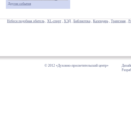
Другие события
Небеси подобная обитель
,
XL-спорт
,
ХЭД
,
Библиотека
,
Календарь
,
Трапезная
,
Р
© 2012 «Духовно-просветительский центр»
Дизай
Разра