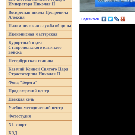
Императора Николая II
Воскресная школа Цесаревича
Алексия
Поделиться
Паломническая служба общины
Иконописная мастерская
Курортный отдел
Ставропольского казачьего
войска
Петербургская станица
Казачий Конвой Святого Царя
Страстотерпца Николая II
Фонд "Берега"
Продюсерский центр
Невская сечь
Учебно-методический центр
Фотостудия
XL-спорт
ХЭД