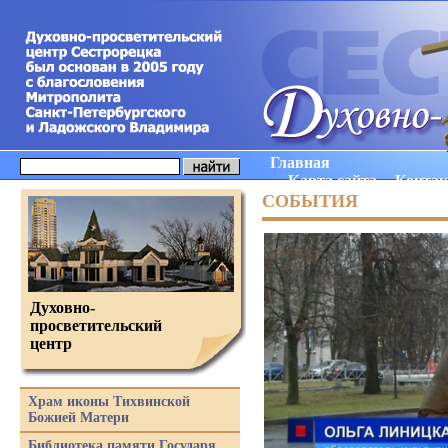
Главная
Карта сайта
Конта
СОБЫТИЯ
Духовно-
просветительский
центр
Храм иконы Тихвинской
Божией Матери
Библиотека памяти Государя