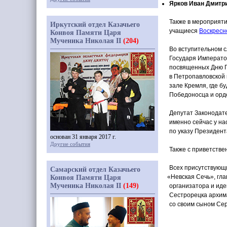
Ярков Иван Дмитр
Также в мероприят
Иркутский отдел Казачьего
учащиеся
Воскресн
Конвоя Памяти Царя
Мученика Николая II
(204)
Во вступительном 
Государя Императо
посвященных Дню Ге
в Петропавловской 
зале Кремля, где б
Победоносца и орд
Депутат Законодате
именно сейчас у на
по указу Президент
основан 31 января 2017 г.
Другие события
Также с приветстве
Всех присутствующ
Самарский отдел Казачьего
«Невская
Сечь», гла
Конвоя Памяти Царя
Мученика Николая II
(149)
организатора и ид
Сестрорецка архим
со своим сыном Се