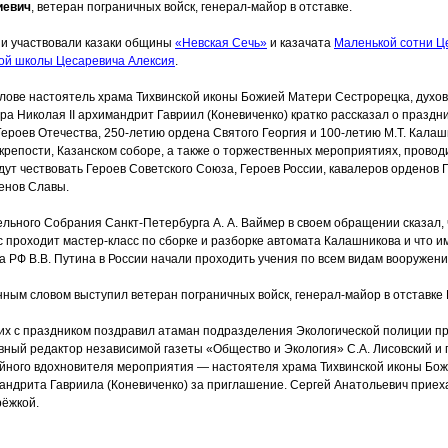
иевич
, ветеран пограничных войск, генерал-майор в отставке.
ии участвовали казаки общины
«Невская
Сечь»
и казачата
Маленькой сотни Ц
ой школы Цесаревича Алексия
.
слове настоятель храма Тихвинской иконы Божией Матери Сестрорецка, духо
ра Николая II архимандрит Гавриил
(Коневиченко
) кратко рассказал о празд
роев Отечества, 250-летию ордена Святого Георгия и 100-летию М.Т. Кала
крепости, Казанском соборе, а также о торжественных мероприятиях, провод
удут чествовать Героев Советского Союза, Героев России, кавалеров орденов 
енов Славы.
льного Собрания Санкт-Петербурга А. А. Ваймер в своем обращении сказал, ч
с проходит мастер-класс по сборке и разборке автомата Калашникова и что им
а РФ В.В. Путина в России начали проходить учения по всем видам вооружени
нным словом выступил ветеран пограничных войск, генерал-майор в отставке И
их с праздником поздравил атаман подразделения Экологической полиции п
вный редактор независимой газеты
«Общество
и Экология» С.А. Лисовский и
ейного вдохновителя мероприятия — настоятеля храма Тихвинской иконы Бо
андрита Гавриила
(Коневиченко
) за приглашение. Сергей Анатольевич прие
рёжкой.