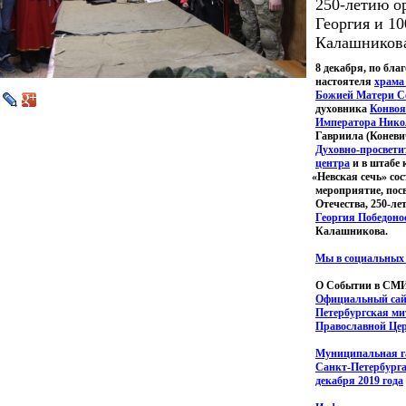
250-летию о
Георгия и 1
Калашников
8 декабря, по бла
настоятеля
храма
Божией Матери С
духовника
Конвоя
Императора Нико
Гавриила
(Коневи
Духовно-просвети
центра
и в штабе 
«Невская
сечь» со
мероприятие, пос
Отечества, 250-л
Георгия Победоно
Калашникова.
Мы в социальных 
О Событии в СМ
Официальный са
Петербургская ми
Православной Це
Муниципальная г
Санкт-Петербург
декабря 2019 года