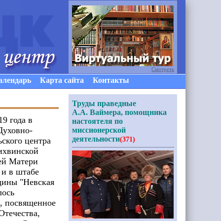
Смотреть
алендарь
Карта сайта
Контакты
Труды праведные
А.А. Ваймера, помощника
19 года в
настоятеля по
Духовно-
миссионерской
деятельности
ьского центра
(371)
ихвинской
ей Матери
 и в штабе
щины "Невская
лось
, посвященное
Отечества,