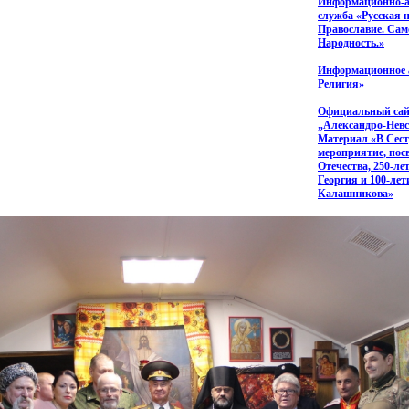
Информационно-а
служба
«Русская
н
Православие. Сам
Народность.»
Информационное 
Религия»
Официальный са
„Александро-Невс
Материал
«В
Сест
мероприятие, пос
Отечества, 250-ле
Георгия и 100-лет
Калашникова»