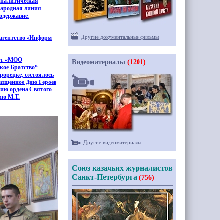
налитическая
ародная линия —
одержавие.
Другие документальные фильмы
агентство
«Информ
йт
«МОО
Видеоматериалы
(1201)
кое Братство“ —
рорецке, состоялось
вященное Дню Героев
тию ордена Святого
ию М.Т.
Другие видеоматериалы
Союз казачьих журналистов
Санкт-Петербурга
(756)