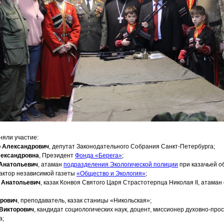
няли участие:
 Александрович
, депутат Законодательного Собрания Санкт-Петербурга;
лександровна
, Президент
Фонда
«Берега
»
;
 Анатольевич
, атаман
подразделения Экологической полиции
при казачьей 
дактор независимой газеты
«Общество
и Экология»
;
 Анатольевич
, казак Конвоя Святого Царя Страстотерпца Николая II, атаман
трович
, преподаватель, казак станицы
«Никольская
»;
Викторович
, кандидат социологических наук, доцент, миссионер духовно-про
а;