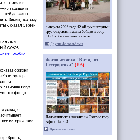
нию патриотов
 нужно защищать
е нашей державы
неты Земля, поэтому
еты», сказал Сергей
4 августа 2026 года 42-ой гуманитарный
груз отправлен нашим бойцам в зону
СВО в Херсонскую область
иональным
Другие фотоальбомы
НЫЙ СОЮЗ
лядные пособия
Фотовыставка "Взгляд из
Сестрорецка"
(195)
ссказав о жизни
«Конструктор
венной
Иванович Когут.
 место в фонде
ем докладе
 насчитывает
Паломническая поездка на Святую гору
л все исторические
Афон. Часть 8
Другие выставки
 храбрость,