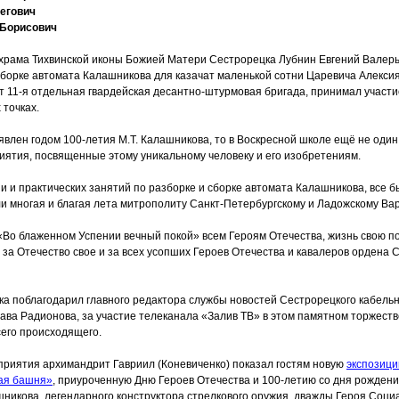
егович
 Борисович
храма Тихвинской иконы Божией Матери Сестрорецка Лубнин Евгений Валерь
сборке автомата Калашникова для казачат маленькой сотни Царевича Алексия
 11-я отдельная гвардейская десантно-штурмовая бригада, принимал участи
 точках.
бъявлен годом 100-летия М.Т. Калашникова, то в Воскресной школе ещё не один
ятия, посвященные этому уникальному человеку и его изобретениям.
и и практических занятий по разборке и сборке автомата Калашникова, все
ели многая и благая лета митрополиту Санкт-Петербургскому и Ладожскому В
«Во
блаженном Успении вечный покой» всем Героям Отечества, жизнь свою п
, за Отечество свое и за всех усопших Героев Отечества и кавалеров ордена 
ка поблагодарил главного редактора службы новостей Сестрорецкого кабель
ава Радионова, за участие телеканала
«Залив
ТВ» в этом памятном торжест
сего происходящего.
приятия архимандрит Гавриил
(Коневиченко
) показал гостям новую
экспозици
ая
башня»
, приуроченную Дню Героев Отечества и 100-летию со дня рожден
икова, легендарного конструктора стрелкового оружия, дважды Героя Соци