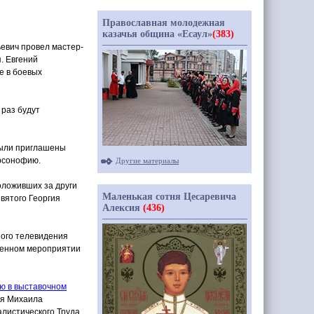
Православная молодежная
казачья община «Есаул»
(383)
евич провел мастер-
. Евгений
е в боевых
 раз будут
 были приглашены
арсонофию.
Другие материалы
оложивших за други
Маленькая сотня Цесаревича
Святого Георгия
Алексия
(436)
ного телевидения
венном мероприятии
ю в выставочном
ия Михаила
алистического Труда