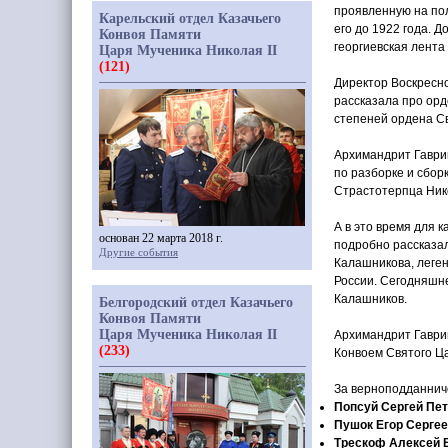
проявленную на пол
Карельский отдел Казачьего
его до 1922 года. 
Конвоя Памяти
георгиевская лент
Царя Мученика Николая II
(121)
Директор Воскресн
рассказала про орд
степеней ордена Св
Архимандрит Гаври
по разборке и сбор
Страстотерпца Нико
А в это время для к
основан 22 марта 2018 г.
подробно рассказал
Другие события
Калашникова, леген
России. Сегодняшн
Калашников.
Белгородский отдел Казачьего
Конвоя Памяти
Царя Мученика Николая II
Архимандрит Гаври
(233)
Конвоем Святого Ца
За верноподданниче
Попсуй Сергей Пе
Пушок Егор Серге
Трескоф Алексей 