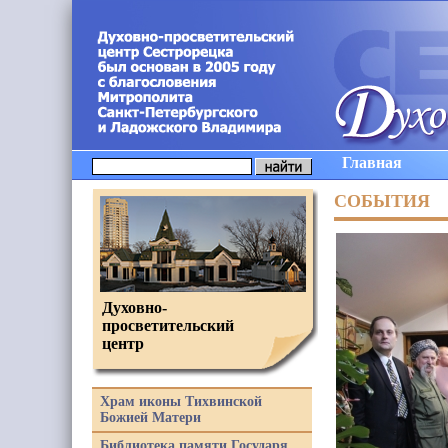
Главная
СОБЫТИЯ
Духовно-
просветительский
центр
Храм иконы Тихвинской
Божией Матери
Библиотека памяти Государя