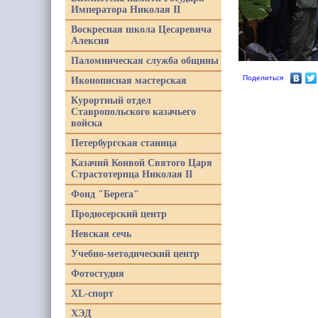
Императора Николая II
Воскресная школа Цесаревича
Алексия
Паломническая служба общины
Поделиться
Иконописная мастерская
Курортный отдел
Ставропольского казачьего
войска
Петербургская станица
Казачий Конвой Святого Царя
Страстотерпца Николая II
Фонд "Берега"
Продюсерский центр
Невская сечь
Учебно-методический центр
Фотостудия
XL-спорт
ХЭД