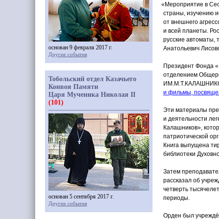
«Мероприятие
в Сес
страны, изучению и
от внешнего агресс
и всей планеты. Ро
русские автоматы, 
основан 9 февраля 2017 г.
Анатольевич Лисовс
Другие события
Президент Фонда
«
отделением Общеро
Тобольский отдел Казачьего
ИМ.М.Т.КАЛАШНИКОВ
Конвоя Памяти
и фильмы, посвяще
Царя Мученика Николая II
(101)
Эти материалы преп
и деятельности лег
Калашников», кото
патриотической ор
Книга выпущена тир
библиотеки Духовно
Затем преподавате
рассказал об учреж
четверть тысячелет
основан 5 сентября 2017 г.
периоды.
Другие события
Орден был учреждё