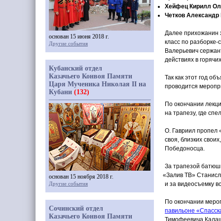
Хейфец Кирилл Ол
Четков Александр
Далее прихожанин 
основан 15 июня 2018 г.
класс по разборке-
Другие события
Валерьевич сержант
действиях в горячих
Кубанский отдел
Казачьего Конвоя Памяти
Так как этот год о
Царя Мученика Николая II на
проводится меропри
Кубани
(132)
По окончании лекци
на трапезу, где сп
О. Гавриил пропел
своя, близких своих
Победоносца.
За трапезой батюш
«Залив
ТВ» Станисл
основан 15 ноября 2018 г.
Другие события
и за видеосъемку в
По окончании меро
Сочинский отдел
павильоне
«Спасск
Казачьего Конвоя Памяти
Тимофеевича Калашн