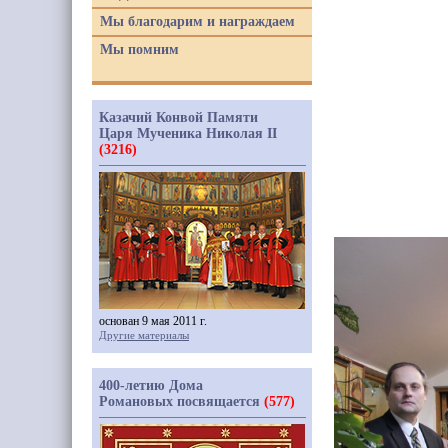
Мы благодарим и награждаем
Мы помним
Казачий Конвой Памяти
Царя Мученика Николая II
(3216)
основан 9 мая 2011 г.
Другие материалы
400-летию Дома
Романовых посвящается
(577)