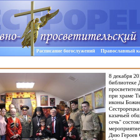
Расписание богослужений
Православный к
8 декабря 20
библиотеке 
просветител
при храме Т
иконы Божи
Сестрорецка
казачьей об
сечь" состоя
мероприятие
Дню Героев 