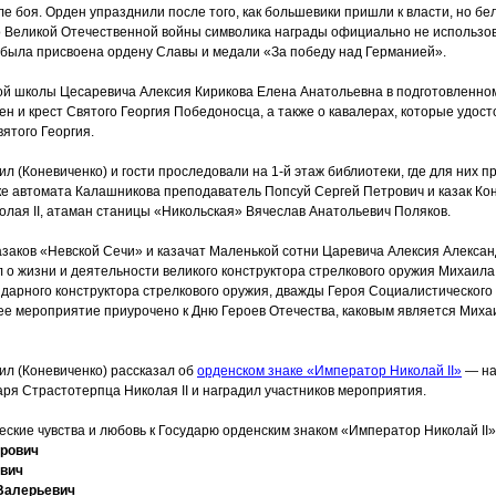
е боя. Орден упразднили после того, как большевики пришли к власти, но б
До Великой Отечественной войны символика награды официально не использо
а была присвоена ордену Славы и медали
«За
победу над Германией».
ой школы Цесаревича Алексия Кирикова Елена Анатольевна в подготовленно
ен и крест Святого Георгия Победоносца, а также о кавалерах, которые удост
ятого Георгия.
ил
(Коневиченко
) и гости проследовали на 1-й этаж библиотеки, где для них 
ке автомата Калашникова преподаватель Попсуй Сергей Петрович и казак Ко
лая II, атаман станицы
«Никольская
» Вячеслав Анатольевич Поляков.
азаков
«Невской
Сечи» и казачат Маленькой сотни Царевича Алексия Алексан
 о жизни и деятельности великого конструктора стрелкового оружия Михаил
дарного конструктора стрелкового оружия, дважды Героя Социалистического 
ее мероприятие приурочено к Дню Героев Отечества, каковым является Мих
ил
(Коневиченко
) рассказал об
орденском знаке
«Император
Николай II»
— на
ря Страстотерпца Николая II и наградил участников мероприятия.
ские чувства и любовь к Государю орденским знаком
«Император
Николай II
трович
евич
Валерьевич