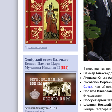
Другие материалы
Хопёрский отдел Казачьего
Конвоя Памяти Царя
Мученика Николая II
(819)
В мероприятии при
Ваймер Александр
Линицкая Ольга А
Лисовский Сергей
Сечь»
, главный ре
Поляков Вячеслав
«Никольская
»;
Попсуй Сергей Пе
Шеляпин Николай 
основан 30 августа 2015 г.
центра Сестрорецк
Другие события