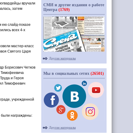
елогвардейцы вручали
СМИ и другие издания о работе
валась, затем
Центра
(1769)
м ею слайд-показе
оились всех 4-х
провели мастер-класс
нвоя Святого Царя
Другие материалы
др Борисович Четков
а Тимофеевича
Мы в социальных сетях
(26501)
Труда и Героя
аил Тимофеевич
граде, учрежденной
» были награждены:
Другие материалы