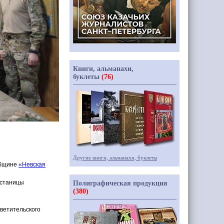
Книги, альманахи,
буклеты
(76)
Другие книги, альманахи, буклеты
общине
«Невская
 станицы
Полиграфическая продукция
(380)
светительского