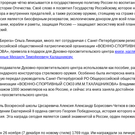
трорецке чётко вписывается в государственную политику России по воспита
стории Отечества. Своё слово я посвятил Государству Российскому, которое
ора и внутренних предателей, а также русскому оружию, стоящему на страж
ссия является биосферным резерватом, экологическим донором для всей пла
танки, корабли и ракеты, защищая Россию — защищают экосистему всей план
кий.
Берега
» Ольга Линицкая, много лет сотрудничая с Санкт-Петербургским рег
ссийской общественной патриотической организации
«ВОЕННО
-СПОРТИВ
А», привезла в подарок для Духовно-просветительского центра
книги, наг
нные Михаилу Тимофеевичу Калашникову.
одаватели Духовно-просветительского центра использовали как пособие, ра
ендарного конструктора стрелкового оружия. Особенно была интересна книга
рую передал руководитель Санкт-Петербургской РО Общероссийской общест
ганизации
«ВОЕННО
-СПОРТИВНЫЙ СОЮЗ ИМ.М.Т.КАЛАШНИКОВА» Владимир 
ажом 1000 экземпляров на всю Россию, и сейчас эта книга заняла достойное
-просветительского центра.
ль Воскресной школы Цесаревича Алексия Александр Борисович Четков в сво
дении Екатериной II ордена святого Георгия Победоносца, история которого
ия. Эта награда сегодня является самой знаменитой в России, орден пережи
н 26 ноября
(7
декабря по новому стилю) 1769 года. Им награждали за личную