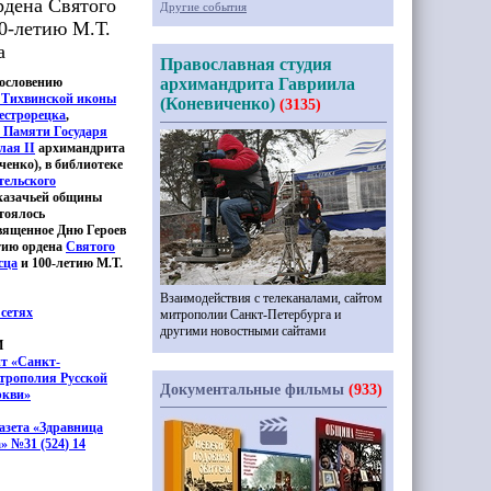
рдена Святого
Другие события
00-летию М.Т.
а
Православная студия
гословению
архимандрита Гавриила
 Тихвинской иконы
(Коневиченко)
(3135)
естрорецка
,
 Памяти Государя
лая II
архимандрита
ченко
), в библиотеке
тельского
казачьей общины
стоялось
вященное Дню Героев
етию ордена
Святого
сца
и 100-летию М.Т.
Взаимодействия с телеканалами, сайтом
сетях
митрополии Санкт-Петербурга и
другими новостными сайтами
И
йт
«Санкт
-
трополия Русской
Документальные фильмы
(933)
ркви»
азета
«Здравница
а» №31
(524
) 14