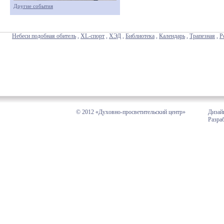
Другие события
Небеси подобная обитель
,
XL-спорт
,
ХЭД
,
Библиотека
,
Календарь
,
Трапезная
,
Р
© 2012 «Духовно-просветительский центр»
Дизай
Разра