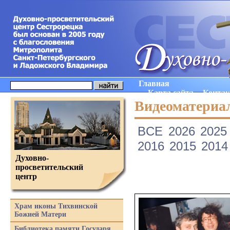
Главная
Карта сайта
Конта
Видеоматериа
ВCE
2026
2025
2016
2015
2014
Духовно-
просветительский
центр
Храм иконы Тихвинской
Божией Матери
Библиотека памяти Государя