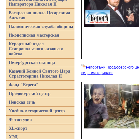
Императора Николая II
Воскресная школа Цесаревича
Алексия
Паломническая служба общины
Иконописная мастерская
Курортный отдел
Ставропольского казачьего
войска
Петербургская станица
Репортажи Продюсерского ц
Казачий Конвой Святого Царя
видеоматериалов
Страстотерпца Николая II
Фонд "Берега"
Продюсерский центр
Невская сечь
Учебно-методический центр
Фотостудия
XL-спорт
ХЭД