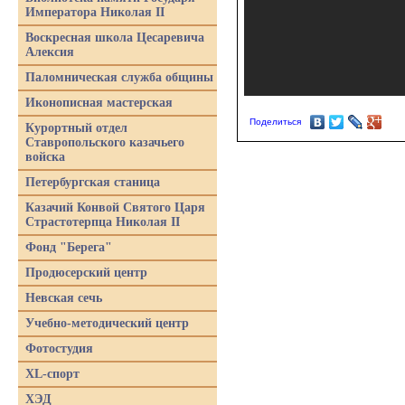
Императора Николая II
Воскресная школа Цесаревича
Алексия
Паломническая служба общины
Иконописная мастерская
Поделиться
Курортный отдел
Ставропольского казачьего
войска
Петербургская станица
Казачий Конвой Святого Царя
Страстотерпца Николая II
Фонд "Берега"
Продюсерский центр
Невская сечь
Учебно-методический центр
Фотостудия
XL-спорт
ХЭД