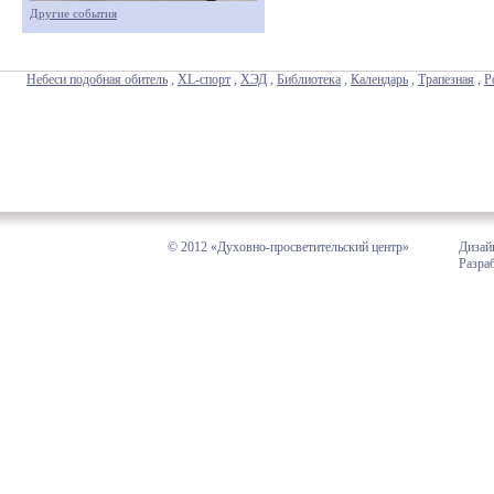
Другие события
Небеси подобная обитель
,
XL-спорт
,
ХЭД
,
Библиотека
,
Календарь
,
Трапезная
,
Р
© 2012 «Духовно-просветительский центр»
Дизай
Разра