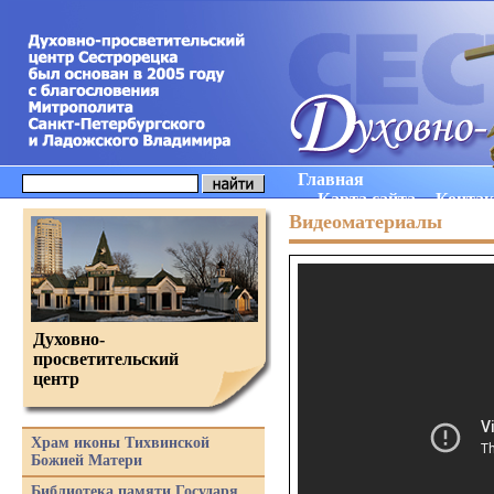
Главная
Карта сайта
Конта
Видеоматериалы
Духовно-
просветительский
центр
Храм иконы Тихвинской
Божией Матери
Библиотека памяти Государя