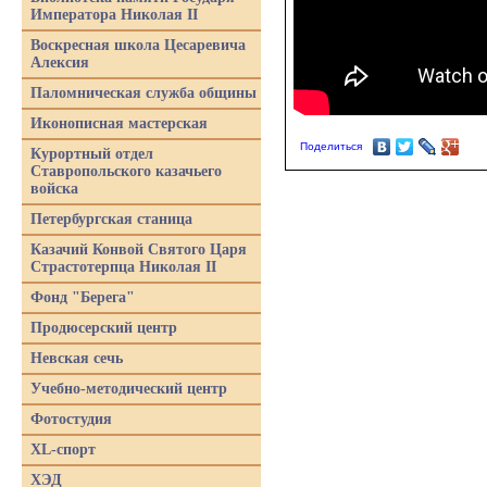
Императора Николая II
Воскресная школа Цесаревича
Алексия
Паломническая служба общины
Иконописная мастерская
Поделиться
Курортный отдел
Ставропольского казачьего
войска
Петербургская станица
Казачий Конвой Святого Царя
Страстотерпца Николая II
Фонд "Берега"
Продюсерский центр
Невская сечь
Учебно-методический центр
Фотостудия
XL-спорт
ХЭД