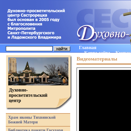
Главная
Карта сайта
Конта
Видеоматериалы
Духовно-
просветительский
центр
Храм иконы Тихвинской
Божией Матери
Библиотека памяти Государя