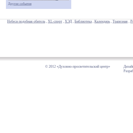
Другие события
Небеси подобная обитель
,
XL-спорт
,
ХЭД
,
Библиотека
,
Календарь
,
Трапезная
,
Р
© 2012 «Духовно-просветительский центр»
Дизай
Разра