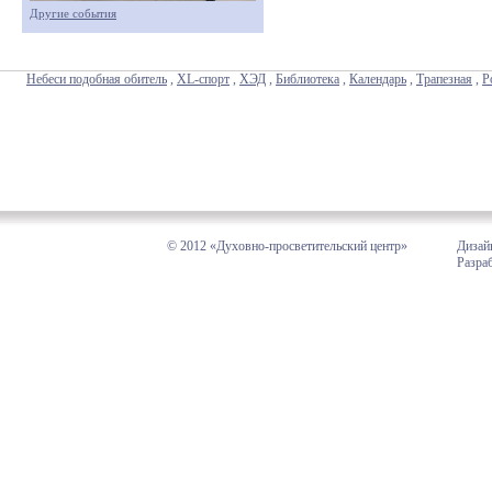
Другие события
Небеси подобная обитель
,
XL-спорт
,
ХЭД
,
Библиотека
,
Календарь
,
Трапезная
,
Р
© 2012 «Духовно-просветительский центр»
Дизай
Разра