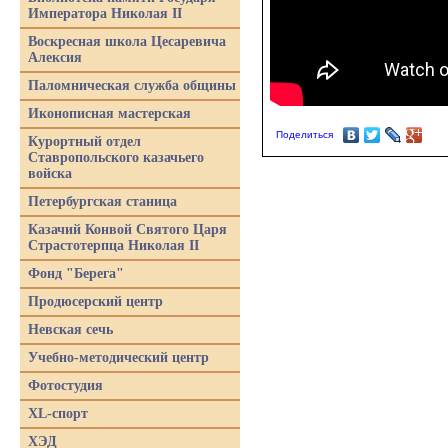
Императора Николая II
Воскресная школа Цесаревича
Алексия
Паломническая служба общины
Иконописная мастерская
Поделиться
Курортный отдел
Ставропольского казачьего
войска
Петербургская станица
Казачий Конвой Святого Царя
Страстотерпца Николая II
Фонд "Берега"
Продюсерский центр
Невская сечь
Учебно-методический центр
Фотостудия
XL-спорт
ХЭД