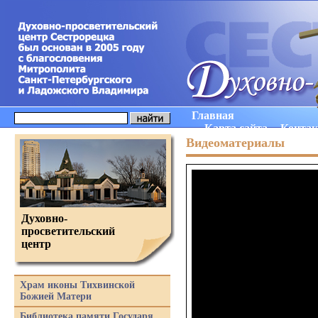
Главная
Карта сайта
Конта
Видеоматериалы
Духовно-
просветительский
центр
Храм иконы Тихвинской
Божией Матери
Библиотека памяти Государя