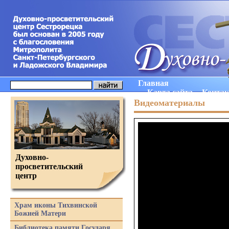
Главная
Карта сайта
Конта
Видеоматериалы
Духовно-
просветительский
центр
Храм иконы Тихвинской
Божией Матери
Библиотека памяти Государя