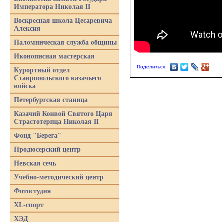
Императора Николая II
Воскресная школа Цесаревича
Алексия
Паломническая служба общины
Иконописная мастерская
Поделиться
Курортный отдел
Ставропольского казачьего
войска
Петербургская станица
Казачий Конвой Святого Царя
Страстотерпца Николая II
Фонд "Берега"
Продюсерский центр
Невская сечь
Учебно-методический центр
Фотостудия
XL-спорт
ХЭД