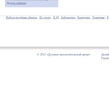
Другие события
Небеси подобная обитель
,
XL-спорт
,
ХЭД
,
Библиотека
,
Календарь
,
Трапезная
,
Р
© 2012 «Духовно-просветительский центр»
Дизай
Разра