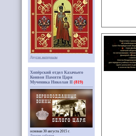
Другие материалы
Хопёрский отдел Казачьего
Конвоя Памяти Царя
Мученика Николая II
(819)
основан 30 августа 2015 г.
Другие события