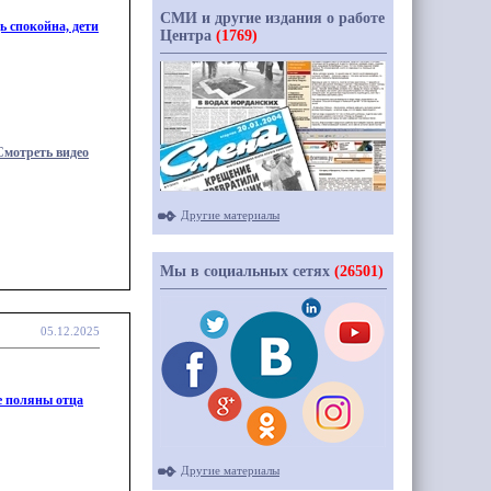
СМИ и другие издания о работе
ь спокойна, дети
Центра
(1769)
Смотреть видео
Другие материалы
Мы в социальных сетях
(26501)
05.12.2025
е
поляны отца
Другие материалы