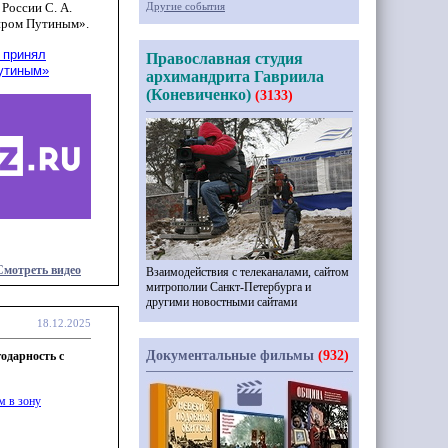
России С. А.
Другие события
иром Путиным».
 принял
Православная студия
утиным»
архимандрита Гавриила
(Коневиченко)
(3133)
Смотреть видео
Взаимодействия с телеканалами, сайтом
митрополии Санкт-Петербурга и
другими новостными сайтами
18.12.2025
Документальные фильмы
(932)
одарность с
м в зону