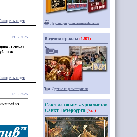
Смотреть видео
Другие документальные фильмы
19.12.2025
Видеоматериалы
(1201)
щина «Невская
публики»
Смотреть видео
Другие видеоматериалы
17.12.2025
й конвой из
Союз казачьих журналистов
Санкт-Петербурга
(755)