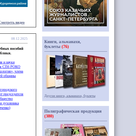
Смотреть видео
08.12.2025
Книги, альманахи,
буклеты
(76)
ебных пособий
блики.
я и науки
еля СПб РОКО
ология», члена
ьей общины
 городского
т председателя
Другие книги, альманахи, буклеты
бщество
 и духовника
иченко
)
Полиграфическая продукция
(380)