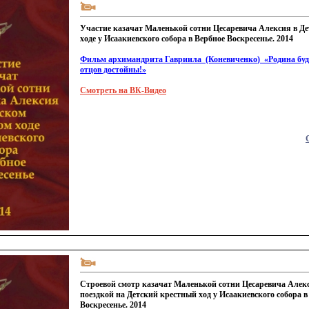
Участие казачат Маленькой сотни Цесаревича Алексия в Д
ходе у Исаакиевского собора в Вербное Воскресенье. 2014
Фильм архимандрита Гавриила
(Коневиченко
)
«Родина
буд
отцов достойны!»
Смотреть на ВК-Видео
Строевой смотр казачат Маленькой сотни Цесаревича Алек
поездкой на Детский крестный ход у Исаакиевского собора в
Воскресенье. 2014