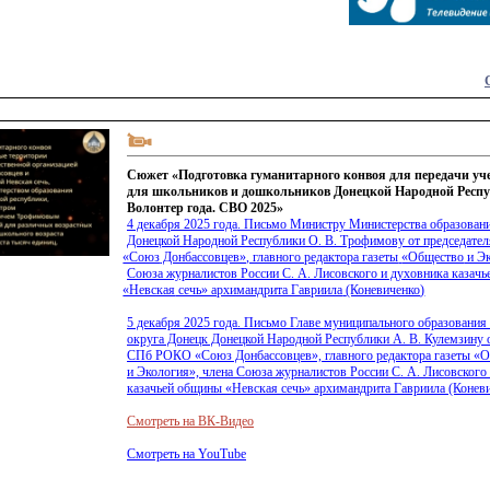
Сюжет «Подготовка гуманитарного конвоя для передачи уч
для школьников и дошкольников Донецкой Народной Респу
Волонтер года. СВО 2025»
4 декабря 2025 года. Письмо Министру Министерства образовани
Донецкой Народной Республики О. В. Трофимову от председат
«Союз
Донбассовцев», главного редактора газеты
«Общество
и Эк
Союза журналистов России С. А. Лисовского и духовника казач
«Невская
сечь» архимандрита Гавриила
(Коневиченко
)
5 декабря 2025 года. Письмо Главе муниципального образования
округа Донецк Донецкой Народной Республики А. В. Кулемзину о
СПб РОКО
«Союз
Донбассовцев», главного редактора газеты
«О
и Экология», члена Союза журналистов России С. А. Лисовского
казачьей общины
«Невская
сечь» архимандрита Гавриила
(Конев
Смотреть на ВК-Видео
Смотреть на YouTube