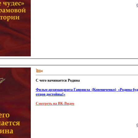
С чего начинается Родина
Фильм архимандрита Гавриила
(Коневиченко
)
«Родина
буд
отцов достойны!»
Смотреть на ВК-Видео