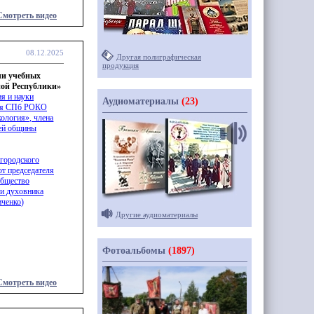
Смотреть видео
08.12.2025
Другая полиграфическая
продукция
чи учебных
ой Республики»
я и науки
Аудиоматериалы
(23)
еля СПб РОКО
ология», члена
ьей общины
 городского
т председателя
бщество
 и духовника
иченко
)
Другие аудиоматериалы
Фотоальбомы
(1897)
Смотреть видео