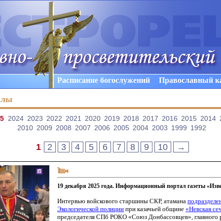
Расписание богослужений
Православный к
алы
5
2024
2023
2022
2021
2020
2019
2018
2017
2016
2015
2014
2010
2009
2008
2007
2006
2005
2004
2003
1999
1992
1
2
3
4
5
6
7
8
9
10
→
19 декабря 2025 года. Информационный портал газеты «Изв
Интервью войскового старшины СКР, атамана
подразделе
Экологической полиции
при казачьей общине
«Невская
се
председателя СПб РОКО
«Союз
Донбассовцев», главного 