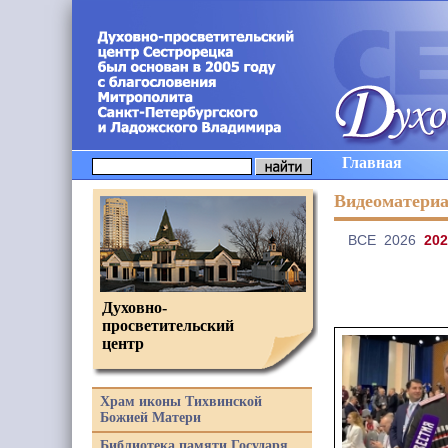
Главная
Видеоматери
ВCE
2026
202
Духовно-
просветительский
центр
Храм иконы Тихвинской
Божией Матери
Библиотека памяти Государя