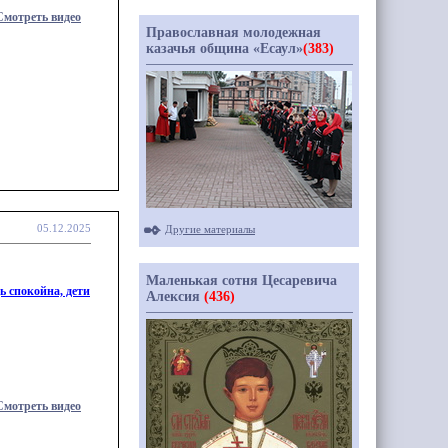
Смотреть видео
Православная молодежная
казачья община «Есаул»
(383)
05.12.2025
Другие материалы
Маленькая сотня Цесаревича
ь спокойна, дети
Алексия
(436)
Смотреть видео