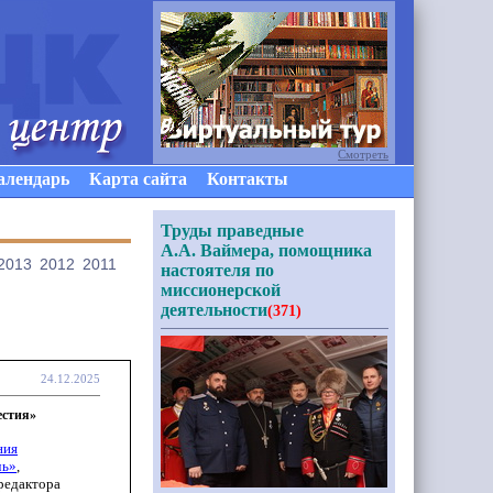
Смотреть
алендарь
Карта сайта
Контакты
Труды праведные
А.А. Ваймера, помощника
2013
2012
2011
настоятеля по
миссионерской
деятельности
(371)
24.12.2025
естия»
ния
чь»
,
редактора