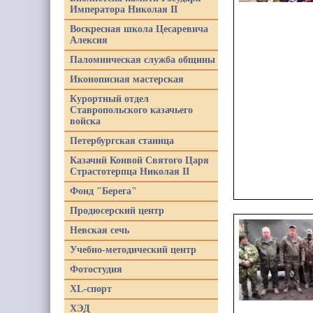
Императора Николая II
Воскресная школа Цесаревича
Алексия
Паломническая служба общины
Иконописная мастерская
Курортный отдел
Ставропольского казачьего
войска
Петербургская станица
Казачий Конвой Святого Царя
Страстотерпца Николая II
Фонд "Берега"
Продюсерский центр
Невская сечь
Учебно-методический центр
Фотостудия
XL-спорт
ХЭД