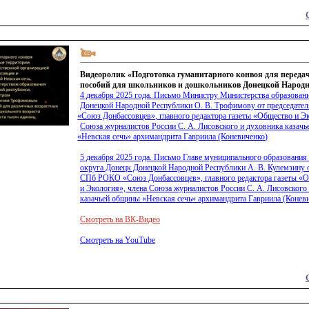
Видеоролик «Подготовка гуманитарного конвоя для переда
пособий для школьников и дошкольников Донецкой Народн
4 декабря 2025 года. Письмо Министру Министерства образовани
Донецкой Народной Республики О. В. Трофимову от председат
«Союз
Донбассовцев», главного редактора газеты
«Общество
и Эк
Союза журналистов России С. А. Лисовского и духовника казач
«Невская
сечь» архимандрита Гавриила
(Коневиченко
)
5 декабря 2025 года. Письмо Главе муниципального образования
округа Донецк Донецкой Народной Республики А. В. Кулемзину о
СПб РОКО
«Союз
Донбассовцев», главного редактора газеты
«О
и Экология», члена Союза журналистов России С. А. Лисовского
казачьей общины
«Невская
сечь» архимандрита Гавриила
(Конев
Смотреть на ВК-Видео
Смотреть на YouTube