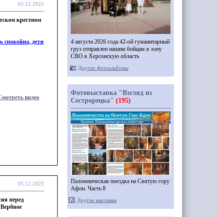
05.12.2025
етском крестном
4 августа 2026 года 42-ой гуманитарный
ь спокойна, дети
груз отправлен нашим бойцам в зону
СВО в Херсонскую область
Другие фотоальбомы
Фотовыставка "Взгляд из
Смотреть видео
Сестрорецка"
(195)
Паломническая поездка на Святую гору
05.12.2025
Афон. Часть 8
сия перед
Другие выставки
 Вербное