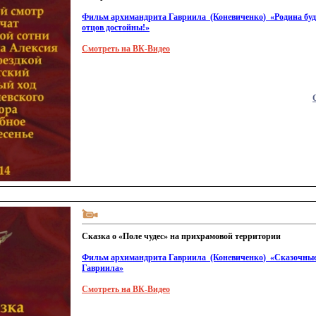
Фильм архимандрита Гавриила
(Коневиченко
)
«Родина
буд
отцов достойны!»
Смотреть на ВК-Видео
Сказка о «Поле чудес» на прихрамовой территории
Фильм архимандрита Гавриила
(Коневиченко
)
«Сказочны
Гавриила»
Смотреть на ВК-Видео