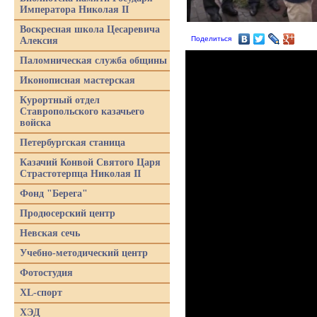
Императора Николая II
Воскресная школа Цесаревича
Поделиться
Алексия
Паломническая служба общины
Иконописная мастерская
Курортный отдел
Ставропольского казачьего
войска
Петербургская станица
Казачий Конвой Святого Царя
Страстотерпца Николая II
Фонд "Берега"
Продюсерский центр
Невская сечь
Учебно-методический центр
Фотостудия
XL-спорт
ХЭД