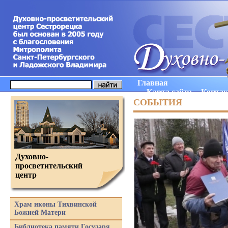
Главная
Карта сайта
Конта
СОБЫТИЯ
Духовно-
просветительский
центр
Храм иконы Тихвинской
Божией Матери
Библиотека памяти Государя