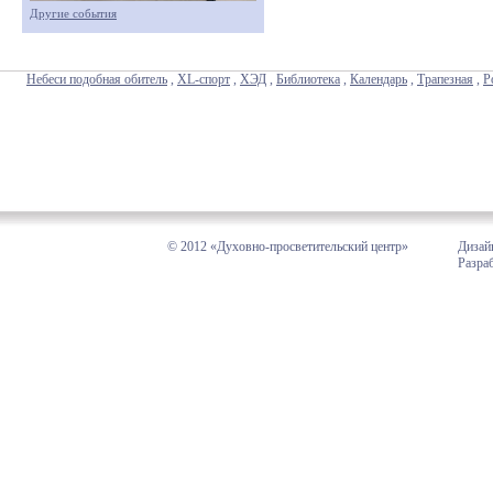
Другие события
Небеси подобная обитель
,
XL-спорт
,
ХЭД
,
Библиотека
,
Календарь
,
Трапезная
,
Р
© 2012 «Духовно-просветительский центр»
Дизай
Разра