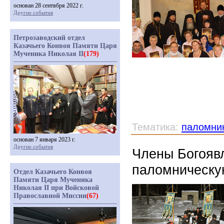
основан 28 сентября 2022 г.
Другие события
Петрозаводский отдел
Казачьего Конвоя Памяти Царя
Мученика Николая II
(179)
Тематика:
паломни
основан 7 января 2023 г.
Другие события
Члены Богояв
паломническую
Отдел Казачьего Конвоя
Памяти Царя Мученика
Николая II при Войсковой
Православной Миссии
(67)