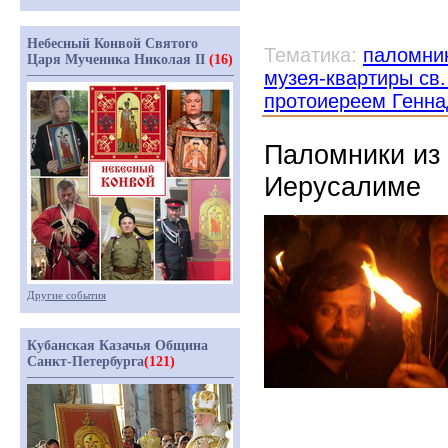
Небесный Конвой Святого
Тематика:
паломни
Царя Мученика Николая II
(16)
музея-квартиры св
протоиереем Генн
Паломники из 
Иерусалиме
Другие события
Кубанская Казачья Община
Санкт-Петербурга
(121)