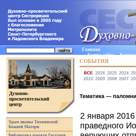
Главная
Карта сайта
Конта
СОБЫТИЯ
ВCE
2026
2025
2024
20
2010
2009
2008
2007
20
Духовно-
Тематика —
паломн
просветительский
центр
2 января 2016
Храм иконы Тихвинской
праведного Ио
Божией Матери
верующих отп
Библиотека памяти Государя