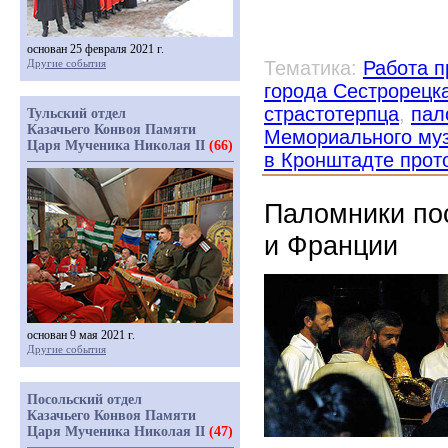
основан 25 февраля 2021 г.
Другие события
Тематика:
Работа п
города Сестрорецк
страстотерпца
,
пал
Тульский отдел
Казачьего Конвоя Памяти
Мемориального муз
Царя Мученика Николая II
(66)
в Кронштадте про
Паломники по
и Франции
основан 9 мая 2021 г.
Другие события
Посольский отдел
Казачьего Конвоя Памяти
Царя Мученика Николая II
(47)