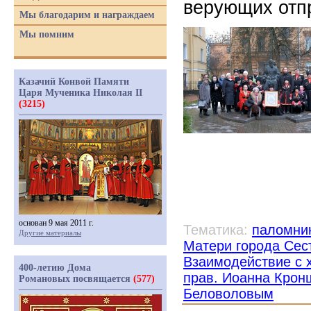
верующих отп
Мы благодарим и награждаем
Мы помним
Казачий Конвой Памяти
Царя Мученика Николая II
(3215)
основан 9 мая 2011 г.
Тематика:
паломни
Другие материалы
Матери города Сес
Взаимодействие с 
400-летию Дома
прав. Иоанна Крон
Романовых посвящается
(577)
Беловоловым