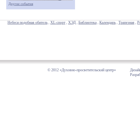
Другие события
Небеси подобная обитель
,
XL-спорт
,
ХЭД
,
Библиотека
,
Календарь
,
Трапезная
,
Р
© 2012 «Духовно-просветительский центр»
Дизай
Разра