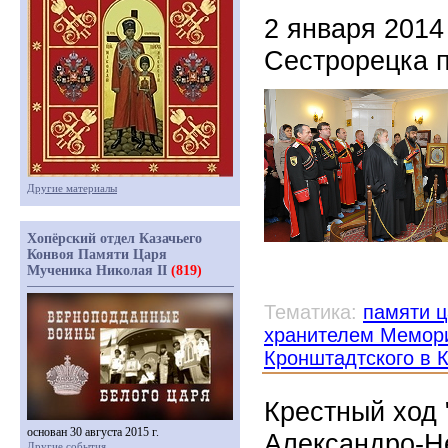
2 января 2014
Сестрорецка 
Другие материалы
Хопёрский отдел Казачьего
Конвоя Памяти Царя
Мученика Николая II
(819)
Тематика:
памяти ц
хранителем Мемори
Кронштадтского в 
Крестный ход 
основан 30 августа 2015 г.
Александро-Н
Другие события