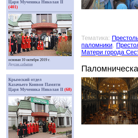
Царя Мученика Николая II
(401)
Тематика:
Престол
паломники
,
Престо
Матери города Сес
основан 10 октября 2019 г.
Другие события
Паломническая
Крымский отдел
Казачьего Конвоя Памяти
Царя Мученика Николая II
(68)