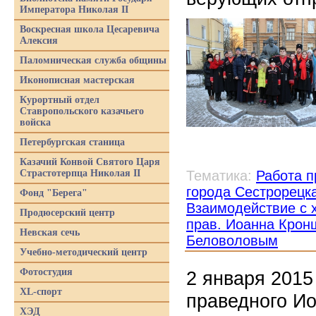
Императора Николая II
Воскресная школа Цесаревича
Алексия
Паломническая служба общины
Иконописная мастерская
Курортный отдел
Ставропольского казачьего
войска
Петербургская станица
Казачий Конвой Святого Царя
Страстотерпца Николая II
Тематика:
Работа п
города Сестрорецк
Фонд "Берега"
Взаимодействие с 
Продюсерский центр
прав. Иоанна Крон
Невская сечь
Беловоловым
Учебно-методический центр
Фотостудия
2 января 2015
XL-спорт
праведного Ио
ХЭД