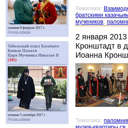
Тематика:
Взаимоде
братскими казачьи
мучеников
,
паломн
основан 9 февраля 2017 г.
Другие события
2 января 2013
Кронштадт в д
Тобольский отдел Казачьего
Конвоя Памяти
Иоанна Кронш
Царя Мученика Николая II
(101)
основан 5 сентября 2017 г.
Другие события
Тематика:
паломни
музея-квартиры св