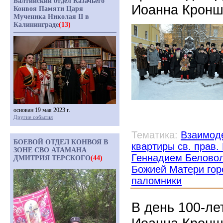
Балтийский отдел Казачьего
Иоанна Кронш
Конвоя Памяти Царя
Мученика Николая II в
Калининграде
(13)
основан 19 мая 2023 г.
Другие события
Тематика:
Взаимоде
БОЕВОЙ ОТДЕЛ КОНВОЯ В
квартиры св. прав
ЗОНЕ СВО АТАМАНА
Геннадием Белово
ДМИТРИЯ ТЕРСКОГО
(44)
Божией Матери гор
паломники
В день 100-ле