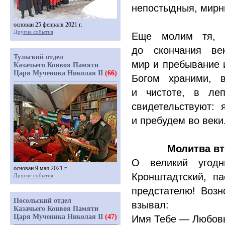
непостыдныя, мирн
основан 25 февраля 2021 г.
Другие события
Еще молим тя, 
до скончания ве
Тульский отдел
мир и пребывание и
Казачьего Конвоя Памяти
Царя Мученика Николая II
(66)
Богом храними, 
и чистоте, в леп
свидетельствуют:
и пребудем во веки
Молитва вт
О великий угодн
основан 9 мая 2021 г.
Кронштадтский, п
Другие события
предстателю! Возн
Посольский отдел
взывал:
Казачьего Конвоя Памяти
Царя Мученика Николая II
(47)
Имя Тебе — Любовь