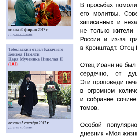
В просьбах помоли
его молитвы. Сов
записанных и нез
не только жители 
основан 9 февраля 2017 г.
Другие события
России и из-за г
в Кронштадт. Отец 
Тобольский отдел Казачьего
Конвоя Памяти
Царя Мученика Николая II
Отец Иоанн не был 
(101)
сердечно, от ду
Эти проповеди печ
в огромном колич
и собрание сочине
томов.
основан 5 сентября 2017 г.
Особой популярн
Другие события
дневник
«Моя
жизнь