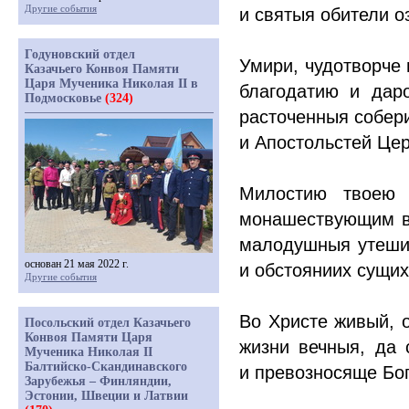
Другие события
и святыя обители о
Годуновский отдел
Умири, чудотворче
Казачьего Конвоя Памяти
Царя Мученика Николая II в
благодатию и дар
Подмосковье
(324)
расточенныя собер
и Апостольстей Цер
Милостию твоею 
монашествующим в 
малодушныя утеши,
основан 21 мая 2022 г.
и обстояниих сущих
Другие события
Во Христе живый, 
Посольский отдел Казачьего
Конвоя Памяти Царя
жизни вечныя, да 
Мученика Николая II
Балтийско-Скандинавского
и превозносяще Бог
Зарубежья – Финляндии,
Эстонии, Швеции и Латвии