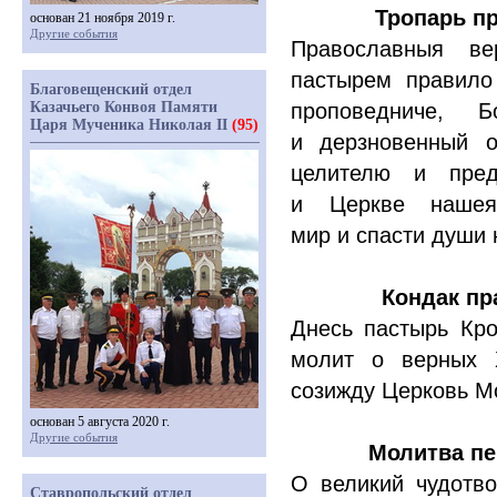
Тропарь пр
основан 21 ноября 2019 г.
Другие события
Православныя ве
пастырем правило
Благовещенский отдел
Казачьего Конвоя Памяти
проповедниче, Б
Царя Мученика Николая II
(95)
и дерзновенный о
целителю и пред
и Церкве нашея
мир и спасти души 
Кондак пр
Днесь пастырь Кр
молит о верных Х
созижду Церковь Мо
основан 5 августа 2020 г.
Другие события
Молитва пе
О великий чудотво
Ставропольский отдел