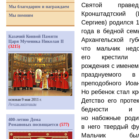
Святой праве
Мы благодарим и награждаем
Кронштадтский
(
Мы помним
Сергиев) родился 1
года в бедной сем
Казачий Конвой Памяти
Архангельской гу
Царя Мученика Николая II
(3215)
что мальчик недо
его крестили 
рождения с именем 
празднуемого 
преподобного Иоа
Но ребенок стал кр
Детство его проте
основан 9 мая 2011 г.
Другие материалы
бедности и 
но набожные роди
400-летию Дома
Романовых посвящается
(577)
в него твердый ф
Мальчик бы