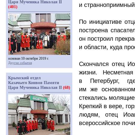
Царя Мученика Николая II
и странноприимный
(401)
По инициативе отц
построена спасате
он построил прекра
и области, куда пр
основан 10 октября 2019 г.
Скончался отец Ио
Другие события
жизни. Несметна
Крымский отдел
в Петербург, г
Казачьего Конвоя Памяти
Царя Мученика Николая II
(68)
им же основанном
стекались молящие
Крепкий в вере, го
людям, отец Иоа
всероссийское почи