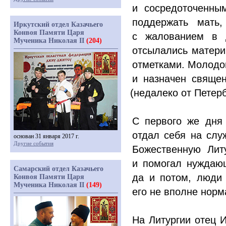
и сосредоточенны
поддержать мать
Иркутский отдел Казачьего
Конвоя Памяти Царя
с жалованием в 
Мученика Николая II
(204)
отсылались матери
отметками. Молодой
и назначен священ
(недалеко
от Петерб
С первого же дня
отдал себя на слу
основан 31 января 2017 г.
Другие события
Божественную Лит
и помогал нуждающ
Самарский отдел Казачьего
да и потом, люди 
Конвоя Памяти Царя
Мученика Николая II
(149)
его не вполне нор
На Литургии отец И