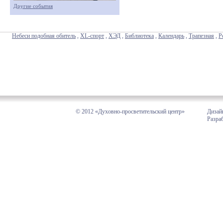
Другие события
Небеси подобная обитель
,
XL-спорт
,
ХЭД
,
Библиотека
,
Календарь
,
Трапезная
,
Р
© 2012 «Духовно-просветительский центр»
Дизай
Разра