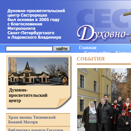
Главная
Карта сайта
Конта
СОБЫТИЯ
Духовно-
просветительский
центр
Храм иконы Тихвинской
Божией Матери
Библиотека памяти Государя