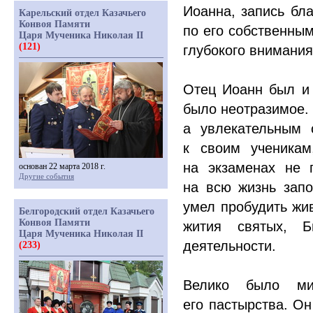
Иоанна, запись бла
Карельский отдел Казачьего
Конвоя Памяти
по его собственны
Царя Мученика Николая II
(121)
глубокого внимания
Отец Иоанн был и 
было неотразимое. 
а увлекательным 
к своим ученикам
на экзаменах не 
основан 22 марта 2018 г.
Другие события
на всю жизнь зап
умел пробудить жив
Белгородский отдел Казачьего
Конвоя Памяти
жития святых, Б
Царя Мученика Николая II
деятельности.
(233)
Велико было м
его пастырства. О