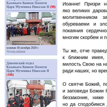
Казачьего Конвоя Памяти
Иоанне! Призри 
Царя Мученика Николая II
(98)
яко великих даров
молитвенником з
обуреваеми и зло
покаяния сердечн
многим скорбем и 
основан 18 октября 2020 г.
Ты же, отче праве
Другие события
к ближним имея,
Дивеевский отдел
милость Свою на на
Казачьего Конвоя Памяти
ради наших, но вре
Царя Мученика Николая II
(106)
О святче Божий, п
и заповеди Божии б
беззаконие, ниже
но да сподобимся 