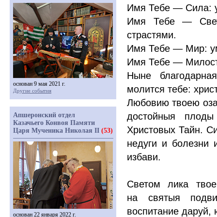
Имя Тебе — Сила: 
Имя Тебе — Свет
страстями.
Имя Тебе — Мир: у
Имя Тебе — Милост
Ныне благодарная
основан 9 мая 2021 г.
молится тебе: хрис
Другие события
Любовию твоею оза
достойныя плоды
Апшеронский отдел
Казачьего Конвоя Памяти
Христовых Тайн. Си
Царя Мученика Николая II
(53)
недуги и болезни 
избави.
Светом лика твое
на святыя подви
воспитание даруй, 
основан 22 января 2022 г.