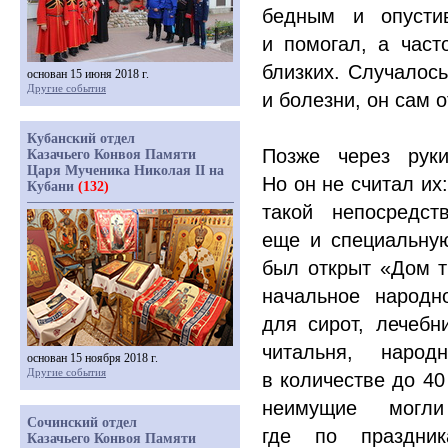
бедным и опусти
и помогал, а част
близких. Случалось
основан 15 июня 2018 г.
Другие события
и болезни, он сам 
Кубанский отдел
Позже через рук
Казачьего Конвоя Памяти
Царя Мученика Николая II на
Но он не считал их:
Кубани
(132)
такой непосредст
еще и специальну
был открыт
«Дом
т
начальное народн
для сирот, лечебн
читальня, наро
основан 15 ноября 2018 г.
Другие события
в количестве до 40
неимущие могли
Сочинский отдел
где по праздник
Казачьего Конвоя Памяти