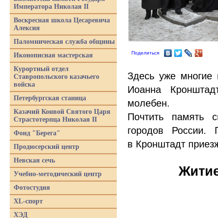
Императора Николая II
Воскресная школа Цесаревича
Алексия
Паломническая служба общины
Поделиться
Иконописная мастерская
Курортный отдел
Здесь уже многие 
Ставропольского казачьего
войска
Иоанна Кронштадт
Петербургская станица
молебен.
Казачий Конвой Святого Царя
Почтить память 
Страстотерпца Николая II
городов России.
Фонд "Берега"
в Кронштадт приез
Продюсерский центр
Невская сечь
Житие
Учебно-методический центр
Фотостудия
XL-спорт
ХЭД