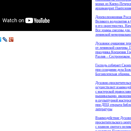
монах из Киево-Печерс
архимандрит Пантелеи
Дореволюционная Росс
Великого водосвятия в 
и его окрестностях. На
Все храмы снесены для 
ленинской мемориально
Духовное очищение тер
от ленинской скверны. 
праздника Крещения Гос
Разлив – Сестрорецком
Господь собирает Своих
при созидании дела Бож
Богоявленская община.
Духовно-просветительс
осуществляет взаимоде
с мастерской православ
вышивальщиц, иконопи
и скульптурной мастерс
при ДПЦ открыта библи
литературы
Взаимодействие Духовн
просветительского цент
с храмом святого вели