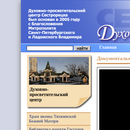
Главная
Документаль
Духовно-
просветительский
центр
Храм иконы Тихвинской
Божией Матери
Библиотека памяти Государя