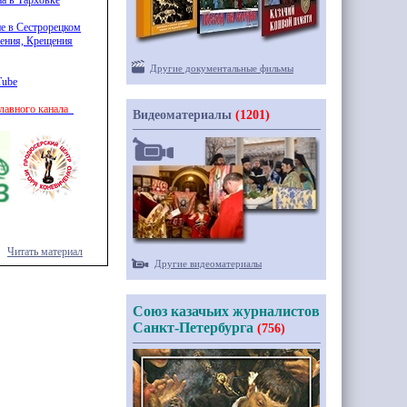
а в Тарховке
ие в Сестрорецком
ления, Крещения
Другие документальные фильмы
Tube
славного канала
Видеоматериалы
(1201)
Читать материал
Другие видеоматериалы
Союз казачьих журналистов
Санкт-Петербурга
(756)