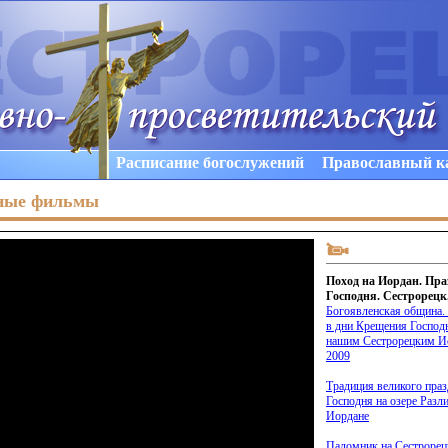
Расписание богослужений
Православный к
ные фильмы
Поход на Иордан. Пр
Господня. Сестрорецк.
Богоявленская община.
в дни Крещения Господ
нашим Сестрорецким И
2009
Традиция великого пра
Господня на озере Разл
Иордане
Паломник на Сестроре