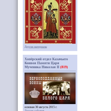
Другие материалы
Хопёрский отдел Казачьего
Конвоя Памяти Царя
Мученика Николая II
(819)
основан 30 августа 2015 г.
Другие события