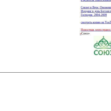
и целителя Пантелеимон
Секрет в Вере. Омовен
Иордане в день Богояв
Господня. 2004-2009
смотреть копию на You
Новостная лента право
«
Союз»