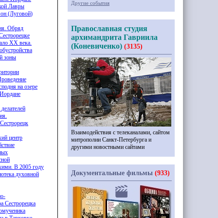
Другие события
кой Лавры
мон
(Луговой
)
Православная студия
ия. Обряд
Сестрорецке
архимандрита Гавриила
чало XX века.
(Коневиченко)
(3135)
обустройства
й зоны
ритории
Проведение
подня на озере
 Иордане
 делателей
ия.
 Сестрорецк
Взаимодействия с телеканалами, сайтом
кий центр
митрополии Санкт-Петербурга и
йствие
другими новостными сайтами
ных
сной
кими. В 2005 году
Документальные фильмы
(933)
отека духовной
о-
ра Сестрорецка
комученика