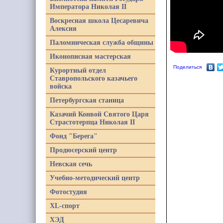
Императора Николая II
Воскресная школа Цесаревича
Алексия
Паломническая служба общины
Иконописная мастерская
Поделиться
Курортный отдел
Ставропольского казачьего
войска
Петербургская станица
Казачий Конвой Святого Царя
Страстотерпца Николая II
Фонд "Берега"
Продюсерский центр
Невская сечь
Учебно-методический центр
Фотостудия
XL-спорт
ХЭД