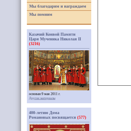
Мы благодарим и награждаем
Мы помним
Казачий Конвой Памяти
Царя Мученика Николая II
(3216)
основан 9 мая 2011 г.
Другие материалы
400-летию Дома
Романовых посвящается
(577)