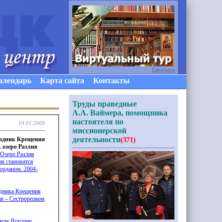
Смотреть
алендарь
Карта сайта
Контакты
Труды праведные
А.А. Ваймера, помощника
настоятеля по
19.01.2009
миссионерской
деятельности
аздник Крещения
(371)
 озеро Разлив
 Озеро Разлив
ня становится
орданом. 2004-
здника Крещения
ив – Сестрорецком
цком Иордане