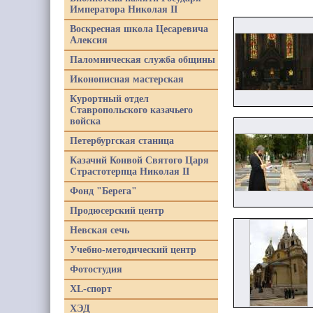
Императора Николая II
Воскресная школа Цесаревича
Алексия
Паломническая служба общины
Иконописная мастерская
Курортный отдел
Ставропольского казачьего
войска
Петербургская станица
Казачий Конвой Святого Царя
Страстотерпца Николая II
Фонд "Берега"
Продюсерский центр
Невская сечь
Учебно-методический центр
Фотостудия
XL-спорт
ХЭД