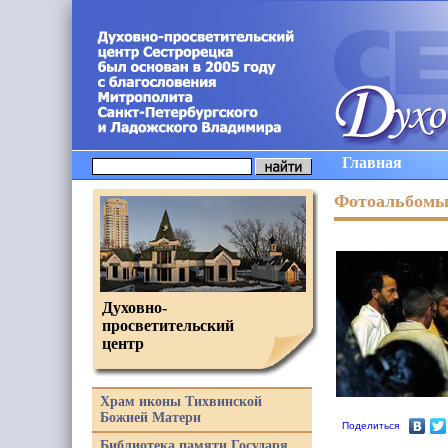
Главная
Фотоальбом
Духовно-
просветительский
центр
Храм иконы Тихвинской
Божией Матери
Поделиться
Библиотека памяти Государя