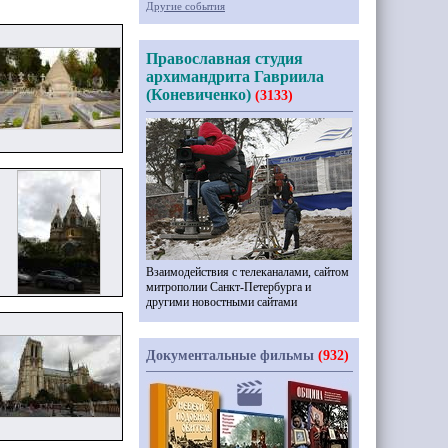
Другие события
Православная студия
архимандрита Гавриила
(Коневиченко)
(3133)
Взаимодействия с телеканалами, сайтом
митрополии Санкт-Петербурга и
другими новостными сайтами
Документальные фильмы
(932)