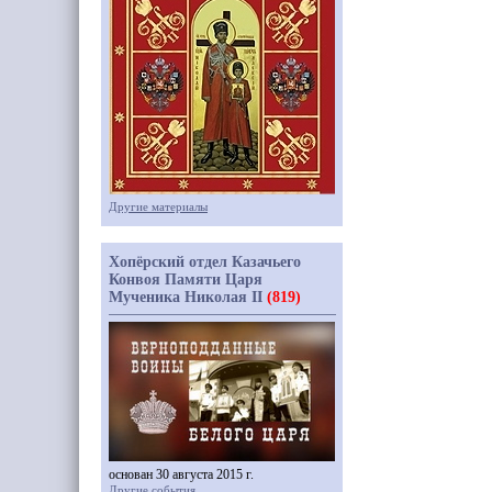
Другие материалы
Хопёрский отдел Казачьего
Конвоя Памяти Царя
Мученика Николая II
(819)
основан 30 августа 2015 г.
Другие события