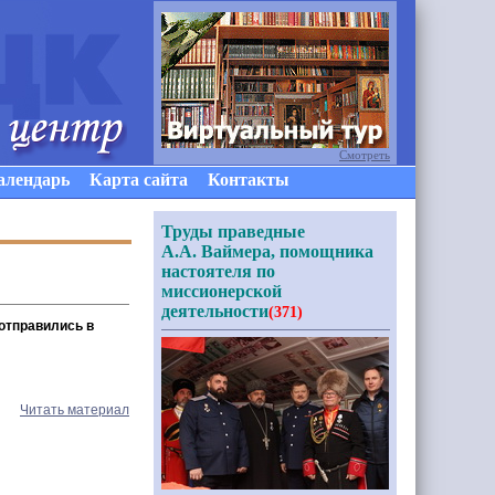
Смотреть
алендарь
Карта сайта
Контакты
Труды праведные
А.А. Ваймера, помощника
настоятеля по
миссионерской
деятельности
(371)
 отправились в
Читать материал