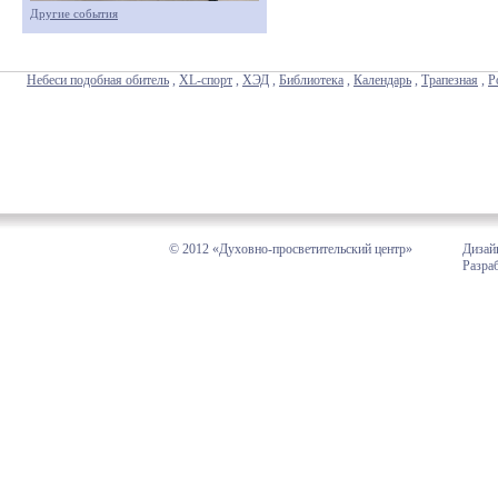
Другие события
Небеси подобная обитель
,
XL-спорт
,
ХЭД
,
Библиотека
,
Календарь
,
Трапезная
,
Р
© 2012 «Духовно-просветительский центр»
Дизай
Разра