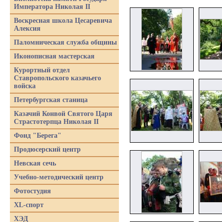
Императора Николая II
Воскресная школа Цесаревича
Алексия
Паломническая служба общины
Иконописная мастерская
Курортный отдел
Ставропольского казачьего
войска
Петербургская станица
Казачий Конвой Святого Царя
Страстотерпца Николая II
Фонд "Берега"
Продюсерский центр
Невская сечь
Учебно-методический центр
Фотостудия
XL-спорт
ХЭД