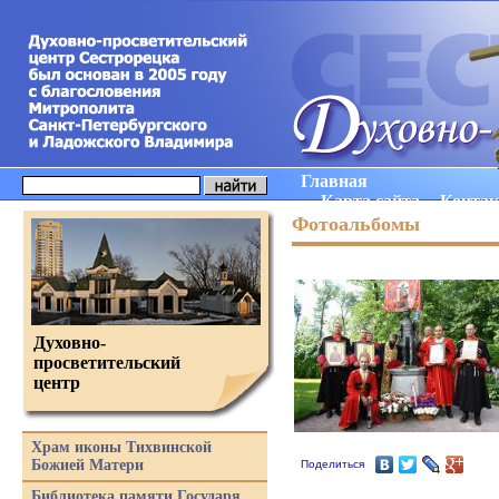
Главная
Карта сайта
Конта
Фотоальбомы
Духовно-
просветительский
центр
Храм иконы Тихвинской
Божией Матери
Поделиться
Библиотека памяти Государя