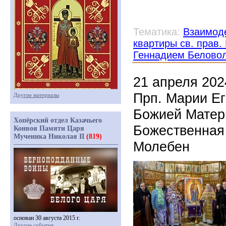
Тематика:
Взаимоде
квартиры св. прав
Геннадием Белово
21 апреля 202
Прп. Марии Ег
Другие материалы
Божией Матери
Хопёрский отдел Казачьего
Божественная 
Конвоя Памяти Царя
Мученика Николая II
(819)
Молебен
основан 30 августа 2015 г.
Другие события