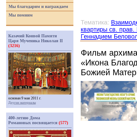
Мы благодарим и награждаем
Мы помним
Тематика:
Взаимоде
квартиры св. прав
Геннадием Белово
Казачий Конвой Памяти
Царя Мученика Николая II
(3216)
Фильм архима
«Икона Благод
Божией Матер
основан 9 мая 2011 г.
Другие материалы
400-летию Дома
Романовых посвящается
(577)