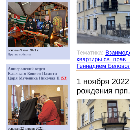
основан 9 мая 2021 г.
Тематика:
Взаимоде
Другие события
квартиры св. прав
Геннадием Белово
Апшеронский отдел
Казачьего Конвоя Памяти
Царя Мученика Николая II
(53)
1 ноября 2022
рождения прп
основан 22 января 2022 г.