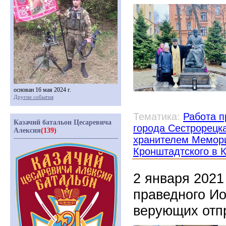
основан 16 мая 2024 г.
Другие события
Тематика:
Работа п
Казачий батальон Цесаревича
города Сестрорецк
Алексия
(139)
хранителем Мемори
Кронштадтского в 
2 января 2021
праведного Ио
верующих отп