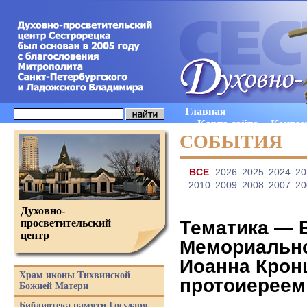
Главная
Карта сайта
Конта
СОБЫТИЯ
ВCE
2026
2025
2024
20
2010
2009
2008
2007
20
Духовно-
просветительский
Тематика —
центр
Мемориально
Иоанна Крон
Храм иконы Тихвинской
протоиереем
Божией Матери
Библиотека памяти Государя