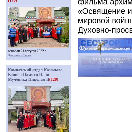
фильма архим
(170)
«Освящение и
мировой войны
Духовно-просв
основан 21 августа 2022 г.
Другие события
Камчатский отдел Казачьего
Конвоя Памяти Царя
Мученика Николая II
(120)