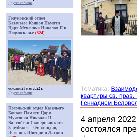
Другие события
Годуновский отдел
Казачьего Конвоя Памяти
Царя Мученика Николая II в
Подмосковье
(324)
Тематика:
Взаимоде
основан 21 мая 2022 г.
Другие события
квартиры св. прав
Геннадием Белово
Посольский отдел Казачьего
Конвоя Памяти Царя
4 апреля 2022
Мученика Николая II
Балтийско-Скандинавского
состоялся пр
Зарубежья – Финляндии,
Эстонии, Швеции и Латвии