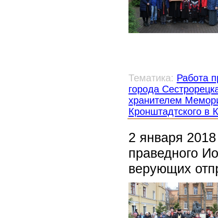
Тематика:
Работа п
города Сестрорецк
хранителем Мемори
Кронштадтского в 
2 января 2018
праведного Ио
верующих отп