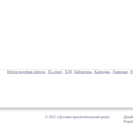
Небеси подобная обитель
,
XL-спорт
,
ХЭД
,
Библиотека
,
Календарь
,
Трапезная
,
Р
© 2012 «Духовно-просветительский центр»
Дизай
Разра