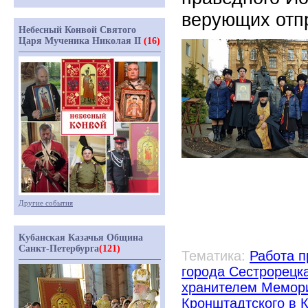
верующих отп
Небесный Конвой Святого
Царя Мученика Николая II
(16)
Другие события
Кубанская Казачья Община
Санкт-Петербурга
(121)
Тематика:
Работа п
города Сестрорецк
хранителем Мемори
Кронштадтского в 