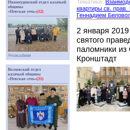
Тематика:
Взаимоде
Нижнеудинский отдел казачьей
общины
квартиры св. прав
«Невская сечь»
(12)
Геннадием Белово
2 января 2019
святого праве
паломники из 
Другие события
Кронштадт
Волховский отдел
казачьей общины
«Невская сечь»
(21)