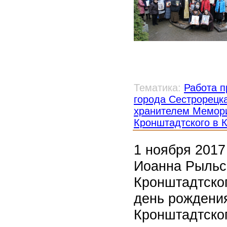
Тематика:
Работа п
города Сестрорецк
хранителем Мемори
Кронштадтского в 
1 ноября 2017
Иоанна Рыльск
Кронштадтског
день рождения
Кронштадтско