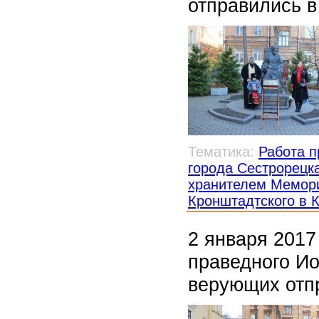
отправились 
Тематика:
Работа п
города Сестрорецк
хранителем Мемори
Кронштадтского в 
2 января 2017
праведного Ио
верующих отп