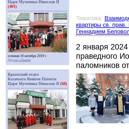
Царя Мученика Николая II
(401)
Тематика:
Взаимоде
квартиры св. прав
Геннадием Белово
2 января 2024
праведного Ио
основан 10 октября 2019 г.
Другие события
паломников о
Крымский отдел
Казачьего Конвоя Памяти
Царя Мученика Николая II
(68)