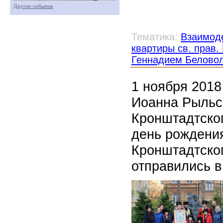
Другие события
Тематика:
Взаимоде
квартиры св. прав
Геннадием Белово
1 ноября 2018
Иоанна Рыльск
Кронштадтског
день рождения
Кронштадтско
отправились 