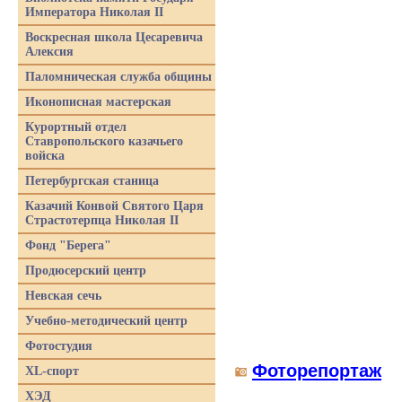
Императора Николая II
Воскресная школа Цесаревича
Алексия
Паломническая служба общины
Иконописная мастерская
Курортный отдел
Ставропольского казачьего
войска
Петербургская станица
Казачий Конвой Святого Царя
Страстотерпца Николая II
Фонд "Берега"
Продюсерский центр
Невская сечь
Учебно-методический центр
Фотостудия
Фоторепортаж
XL-спорт
ХЭД