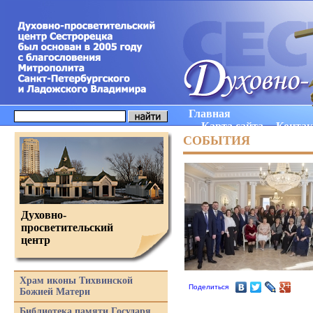
Главная
Карта сайта
Конта
СОБЫТИЯ
Духовно-
просветительский
центр
Храм иконы Тихвинской
Поделиться
Божией Матери
Библиотека памяти Государя