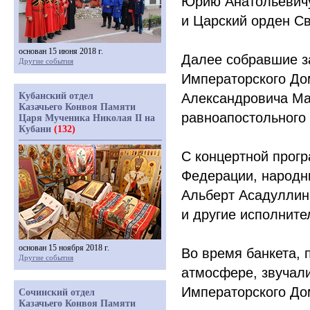
Юрию Анатольевич
и Царский орден Св
основан 15 июня 2018 г.
Далее собравшие з
Другие события
Императорского Дом
Кубанский отдел
Александровича Ма
Казачьего Конвоя Памяти
равноапостольного
Царя Мученика Николая II на
Кубани
(132)
С концертной прог
Федерации, народн
Альберт Асадуллин
и другие исполните
основан 15 ноября 2018 г.
Во время банкета, 
Другие события
атмосфере, звучали
Императорского До
Сочинский отдел
Казачьего Конвоя Памяти