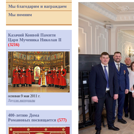
Мы благодарим и награждаем
Мы помним
Казачий Конвой Памяти
Царя Мученика Николая II
(3216)
основан 9 мая 2011 г.
Другие материалы
400-летию Дома
Романовых посвящается
(577)