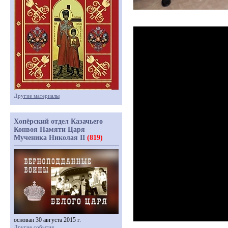
Другие материалы
Хопёрский отдел Казачьего
Конвоя Памяти Царя
Мученика Николая II
(819)
основан 30 августа 2015 г.
Другие события