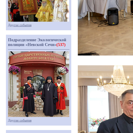
Другие события
Подразделение Экологической
полиции «Невской Сечи»
(537)
Другие события