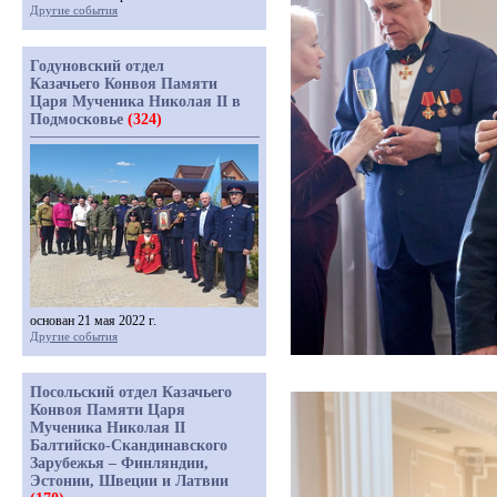
Другие события
Годуновский отдел
Казачьего Конвоя Памяти
Царя Мученика Николая II в
Подмосковье
(324)
основан 21 мая 2022 г.
Другие события
Посольский отдел Казачьего
Конвоя Памяти Царя
Мученика Николая II
Балтийско-Скандинавского
Зарубежья – Финляндии,
Эстонии, Швеции и Латвии