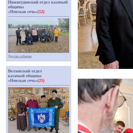
Нижнеудинский отдел казачьей
общины
«Невская сечь»
(12)
Другие события
Волховский отдел
казачьей общины
«Невская сечь»
(21)