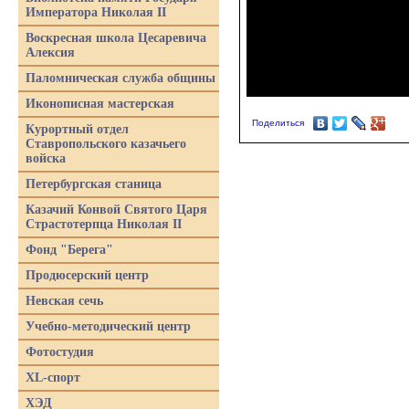
Императора Николая II
Воскресная школа Цесаревича
Алексия
Паломническая служба общины
Иконописная мастерская
Поделиться
Курортный отдел
Ставропольского казачьего
войска
Петербургская станица
Казачий Конвой Святого Царя
Страстотерпца Николая II
Фонд "Берега"
Продюсерский центр
Невская сечь
Учебно-методический центр
Фотостудия
XL-спорт
ХЭД