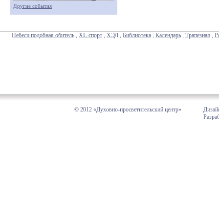
Другие события
Небеси подобная обитель
,
XL-спорт
,
ХЭД
,
Библиотека
,
Календарь
,
Трапезная
,
Р
© 2012 «Духовно-просветительский центр»
Дизай
Разра