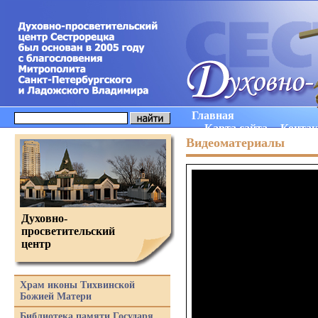
Главная
Карта сайта
Конта
Видеоматериалы
Духовно-
просветительский
центр
Храм иконы Тихвинской
Божией Матери
Библиотека памяти Государя