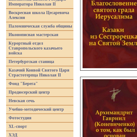
Императора Николая II
Воскресная школа Цесаревича
Алексия
Паломническая служба общины
Иконописная мастерская
Курортный отдел
Ставропольского казачьего
войска
Петербургская станица
Казачий Конвой Святого Царя
Страстотерпца Николая II
Фонд "Берега"
Продюсерский центр
Невская сечь
Учебно-методический центр
Фотостудия
XL-спорт
ХЭД