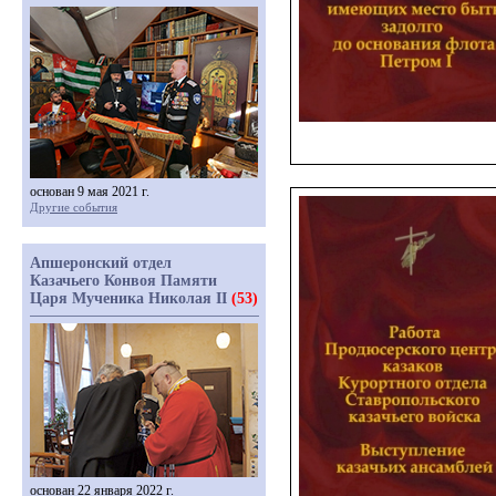
основан 9 мая 2021 г.
Другие события
Апшеронский отдел
Казачьего Конвоя Памяти
Царя Мученика Николая II
(53)
основан 22 января 2022 г.