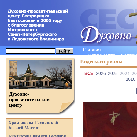
Главная
Карта сайта
Конта
Видеоматериалы
ВCE
2026
2025
2024
20
2010
Духовно-
просветительский
центр
Храм иконы Тихвинской
Божией Матери
Библиотека памяти Государя