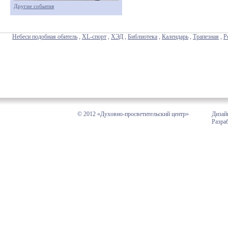
Другие события
Небеси подобная обитель
,
XL-спорт
,
ХЭД
,
Библиотека
,
Календарь
,
Трапезная
,
Р
© 2012 «Духовно-просветительский центр»
Дизай
Разра