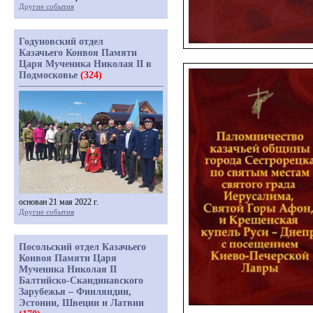
Другие события
Годуновский отдел
Казачьего Конвоя Памяти
Царя Мученика Николая II в
Подмосковье
(324)
основан 21 мая 2022 г.
Другие события
Посольский отдел Казачьего
Конвоя Памяти Царя
Мученика Николая II
Балтийско-Скандинавского
Зарубежья – Финляндии,
Эстонии, Швеции и Латвии