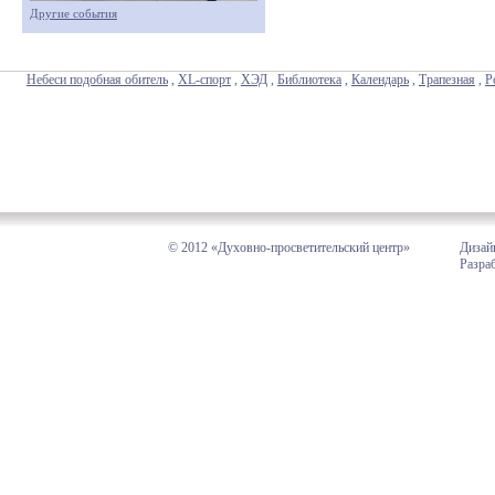
Другие события
Небеси подобная обитель
,
XL-спорт
,
ХЭД
,
Библиотека
,
Календарь
,
Трапезная
,
Р
© 2012 «Духовно-просветительский центр»
Дизай
Разра