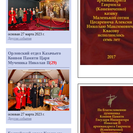
основан 27 марта 2023 г.
Другие события
Орловский отдел Казачьего
Конвоя Памяти Царя
Мученика Николая II
(29)
основан 27 марта 2023 г.
Другие события