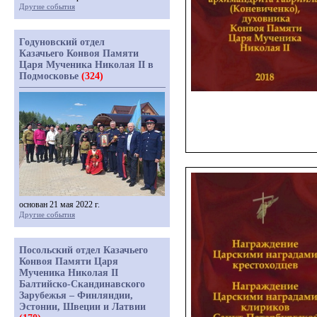
Другие события
Годуновский отдел
Казачьего Конвоя Памяти
Царя Мученика Николая II в
Подмосковье
(324)
основан 21 мая 2022 г.
Другие события
Посольский отдел Казачьего
Конвоя Памяти Царя
Мученика Николая II
Балтийско-Скандинавского
Зарубежья – Финляндии,
Эстонии, Швеции и Латвии