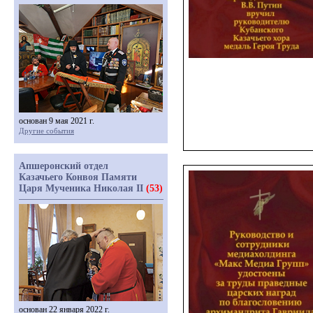
основан 9 мая 2021 г.
Другие события
Апшеронский отдел
Казачьего Конвоя Памяти
Царя Мученика Николая II
(53)
основан 22 января 2022 г.