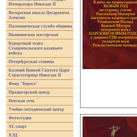
Императора Николая II
Воскресная школа Цесаревича
Алексия
Паломническая служба общины
Иконописная мастерская
Курортный отдел
Ставропольского казачьего
войска
Петербургская станица
Казачий Конвой Святого Царя
Страстотерпца Николая II
Фонд "Берега"
Продюсерский центр
Невская сечь
Учебно-методический центр
Фотостудия
XL-спорт
ХЭД