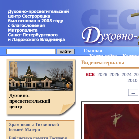
Главная
Карта сайта
Конта
Видеоматериалы
ВCE
2026
2025
2024
20
2010
←
Духовно-
просветительский
центр
Храм иконы Тихвинской
Божией Матери
Библиотека памяти Государя