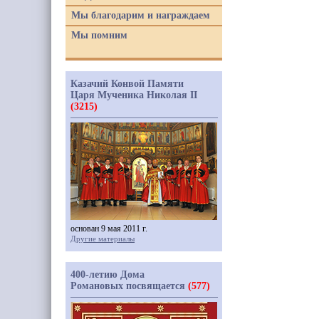
Мы благодарим и награждаем
Мы помним
Казачий Конвой Памяти
Царя Мученика Николая II
(3215)
основан 9 мая 2011 г.
Другие материалы
400-летию Дома
Романовых посвящается
(577)