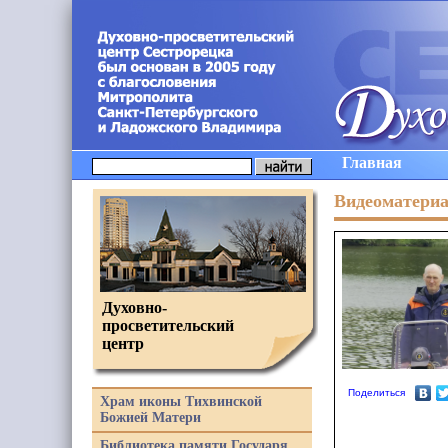
Главная
Видеоматери
Духовно-
просветительский
центр
Поделиться
Храм иконы Тихвинской
Божией Матери
Библиотека памяти Государя