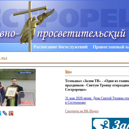
Расписание богослужений
Православный к
алы
Телеканал «Залив ТВ» - «Один из глав
праздников - Святую Троицу отпраздно
Сестрорецке»
31 мая 2026 июня. День Святой Троицы от
в Сестрорецке
Смотреть на ВК-Видео