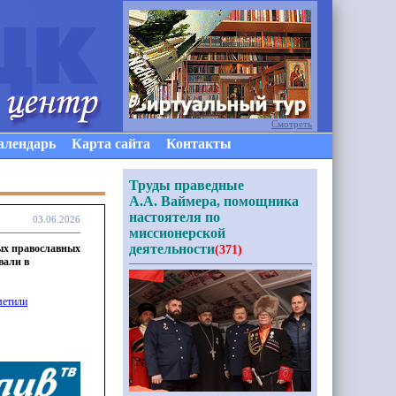
Смотреть
алендарь
Карта сайта
Контакты
Труды праведные
А.А. Ваймера, помощника
настоятеля по
03.06.2026
миссионерской
деятельности
ных православных
(371)
вали в
метили