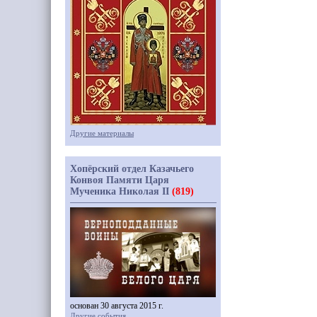
Другие материалы
Хопёрский отдел Казачьего
Конвоя Памяти Царя
Мученика Николая II
(819)
основан 30 августа 2015 г.
Другие события