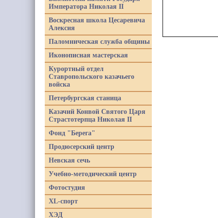
Императора Николая II
Воскресная школа Цесаревича
Алексия
Паломническая служба общины
Иконописная мастерская
Курортный отдел
Ставропольского казачьего
войска
Петербургская станица
Казачий Конвой Святого Царя
Страстотерпца Николая II
Фонд "Берега"
Продюсерский центр
Невская сечь
Учебно-методический центр
Фотостудия
XL-спорт
ХЭД