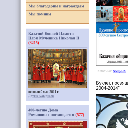
Мы благодарим и награждаем
Мы помним
Казачий Конвой Памяти
Царя Мученика Николая II
(3215)
Тематика:
община
Буклет, посвя
2004-2014"
основан 9 мая 2011 г.
Другие материалы
400-летию Дома
Романовых посвящается
(577)