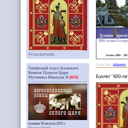
Другие материалы
Тематика:
община
Хопёрский отдел Казачьего
Конвоя Памяти Царя
Буклет "400-л
Мученика Николая II
(819)
основан 30 августа 2015 г.
Другие события