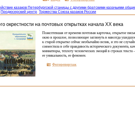
йствие казаков Петербургской станицы с другими братскими казачьими общ
,
Продюсерский центр
,
Торжества Союза казаков России
его окрестности на почтовых открытках начала XX века
П
ожелтевшая от времени почтовая карточка, открытое
пись
окно в прошлое, позволяющее
заглянуть в навсегда ушедшу
к старой
открытке сейчас необычайно велик, и это не случайн
совместила в себе правдивость исторического документа,
ка
миниатюры, теплоту человеческих эмо­ций в строках текста
ее уникальность, ее феномен.
Фоторепортаж