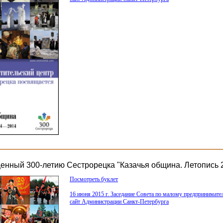
щенный 300-летию Сестрорецка "Казачья община. Летопись 
Посмотреть буклет
16 июня 2015 г. Заседание Совета по малому предпринимат
сайт Администрации Санкт-Петербурга