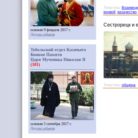
Тематика:
Взаимоде
конвой
,
казачество
Сестрорецк и 
основан 9 февраля 2017 г.
Другие события
Тобольский отдел Казачьего
Конвоя Памяти
Царя Мученика Николая II
(101)
Тематика:
община
основан 5 сентября 2017 г.
Другие события