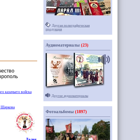
Другая полиграфическая
продукция
Аудиоматериалы
(23)
чество
аврополь
го казачьего войска
Другие аудиоматериалы
 Шаркова
Фотоальбомы
(1897)
Далее