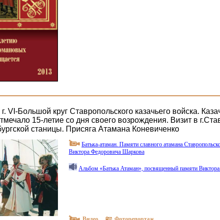
г. VI-Большой круг Ставропольского казачьего войска. Каза
тмечало 15-летие со дня своего возрождения. Визит в г.Ст
бургской станицы. Присяга Атамана Коневиченко
Батька-атаман. Памяти славного атамана Ставропольско
Виктора Федоровича Шаркова
Альбом
«Батька
Атаман», посвященный памяти Виктора
Видео
Фоторепортаж