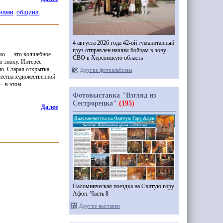
инами
,
община
,
4 августа 2026 года 42-ой гуманитарный
груз отправлен нашим бойцам в зону
мо — это волшебное
СВО в Херсонскую область
ю эпоху. Интерес
о. Старая от­крытка
Другие фотоальбомы
чества художественной
—
в этом
Фотовыставка "Взгляд из
Сестрорецка"
(195)
Далее
Паломническая поездка на Святую гору
Афон. Часть 8
Другие выставки