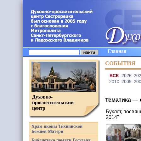
Главная
СОБЫТИЯ
ВCE
2026
20
2010
2009
20
Духовно-
Тематика —
просветительский
центр
Буклет, посвя
2014"
Храм иконы Тихвинской
Божией Матери
Библиотека памяти Государя