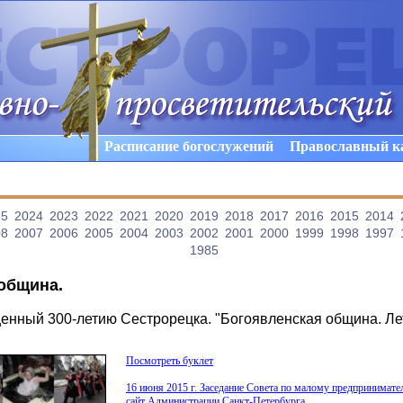
Расписание богослужений
Православный к
25
2024
2023
2022
2021
2020
2019
2018
2017
2016
2015
2014
08
2007
2006
2005
2004
2003
2002
2001
2000
1999
1998
1997
1985
община
.
щенный 300-летию Сестрорецка. "Богоявленская община. Ле
Посмотреть буклет
16 июня 2015 г. Заседание Совета по малому предпринимат
сайт Администрации Санкт-Петербурга