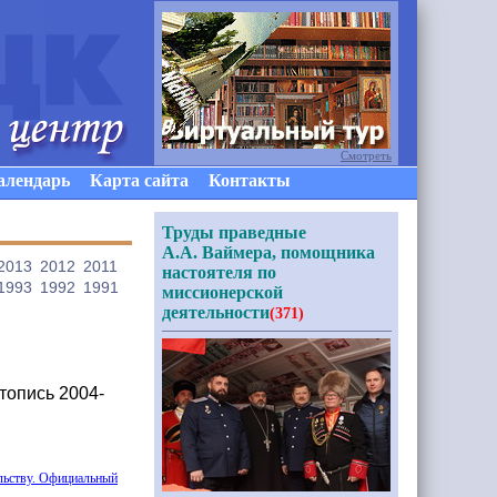
Смотреть
алендарь
Карта сайта
Контакты
Труды праведные
А.А. Ваймера, помощника
2013
2012
2011
настоятеля по
1993
1992
1991
миссионерской
деятельности
(371)
топись 2004-
ельству. Официальный