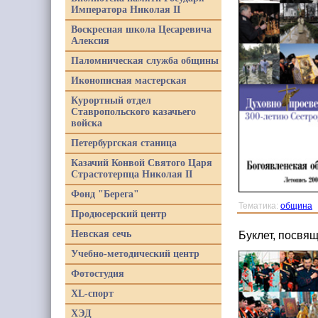
Императора Николая II
Воскресная школа Цесаревича
Алексия
Паломническая служба общины
Иконописная мастерская
Курортный отдел
Ставропольского казачьего
войска
Петербургская станица
Казачий Конвой Святого Царя
Страстотерпца Николая II
Фонд "Берега"
Тематика:
община
Продюсерский центр
Невская сечь
Буклет, посвя
Учебно-методический центр
Фотостудия
XL-спорт
ХЭД