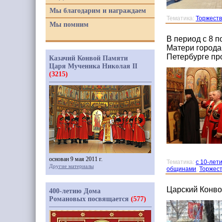
Мы благодарим и награждаем
Тематика:
Торжеств
Мы помним
В период с 8 
Матери города
Петербурге пр
Казачий Конвой Памяти
Царя Мученика Николая II
(3215)
основан 9 мая 2011 г.
Тематика:
с 10-лет
Другие материалы
общинами
,
Торжест
Царский Конво
400-летию Дома
Романовых посвящается
(577)