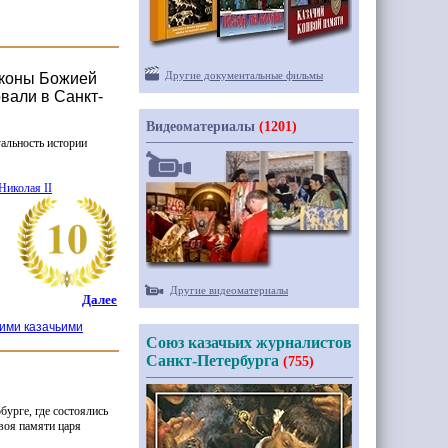
Другие документальные фильмы
 иконы Божией
вали в Санкт-
Видеоматериалы
(1201)
уальность истории
Николая II
Другие видеоматериалы
Далее
кими казачьими
Союз казачьих журналистов
Санкт-Петербурга
(755)
урге, где состоялись
воя памяти царя