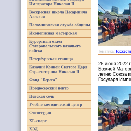
Императора Николая II
Воскресная школа Цесаревича
Алексия
Паломническая служба общины
Иконописная мастерская
Курортный отдел
Ставропольского казачьего
войска
Тематика:
Торжеств
Петербургская станица
28 июня 2022 
Казачий Конвой Святого Царя
Божией Матери
Страстотерпца Николая II
летию Союза к
Государя Импе
Фонд "Берега"
Продюсерский центр
Невская сечь
Учебно-методический центр
Фотостудия
XL-спорт
ХЭД