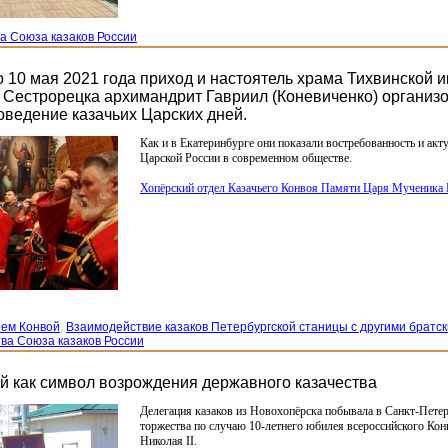
а Союза казаков России
по 10 мая 2021 года приход и настоятель храма Тихвинской
 Сестрорецка архимандрит Гавриил (Коневиченко) организо
оведение казачьих Царских дней.
Как и в Екатеринбурге они показали востребованность и акт
Царской России в современном обществе.
Хопёрский отдел Казачьего Конвоя Памяти Царя Мученика 
ием Конвой
,
Взаимодействие казаков Петербургской станицы с другими братс
ва Союза казаков России
й как символ возрождения державного казачества
Делегация казаков из Новохопёрска побывала в Санкт-Петерб
торжества по случаю 10-летнего юбилея всероссийского Кон
Николая II.