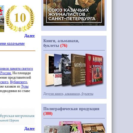
Далее
Книги, альманахи,
кими казачьими
буклеты
(76)
онвоя памяти святого
 России.
На площади
оение представителей
ского
,
Кубанского
,
кже казаков из
Тулы
подводники во главе
Другие книги, альманахи, буклеты
Полиграфическая продукция
(380)
Далее