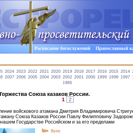
Расписание богослужений
Православный к
25
2024
2023
2022
2021
2020
2019
2018
2017
2016
2015
2014
08
2007
2006
2005
2004
2003
2002
2001
2000
1999
1998
1997
1985
Торжества Союза казаков России
.
1
2
ение войскового атамана Дмитрия Владимировича Стригу
аману Союза Казаков России Павлу Филипповичу Задорож
 нашем Государстве Российском и за его пределами
Видео