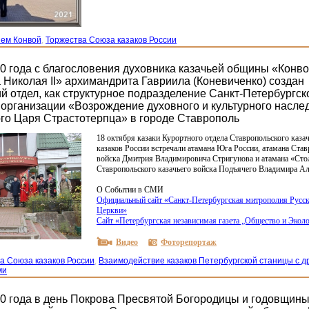
ием Конвой
,
Торжества Союза казаков России
20 года с благословения духовника казачьей общины «Конв
 Николая II» архимандрита Гавриила (Коневиченко) создан
й отдел, как структурное подразделение Санкт-Петербургск
организации «Возрождение духовного и культурного наслед
го Царя Страстотерпца» в городе Ставрополь
18 октября казаки Курортного отдела Ставропольского каза
казаков России встречали атамана Юга России, атамана Став
войска Дмитрия Владимировича Стригунова и атамана
«Сто
Ставропольского казачьего войска Подъячего Владимира Ал
О Событии в СМИ
Официальный сайт
«Санкт
-Петербургская митрополия Русс
Церкви»
Сайт
«Петербургская
независимая газета „Общество и Экол
Видео
Фоторепортаж
а Союза казаков России
,
Взаимодействие казаков Петербургской станицы с д
ми
20 года в день Покрова Пресвятой Богородицы и годовщин