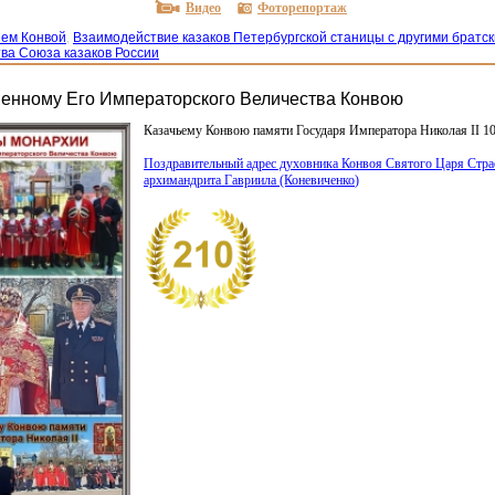
Видео
Фоторепортаж
ием Конвой
,
Взаимодействие казаков Петербургской станицы с другими братс
ва Союза казаков России
венному Его Императорского Величества Конвою
Казачьему Конвою памяти Государя Императора Николая II 10
Поздравительный адрес духовника Конвоя Святого Царя Страс
архимандрита Гавриила
(Коневиченко
)