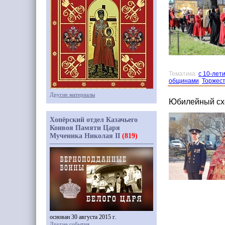
Тематика:
с 10-лет
общинами
,
Торжест
Другие материалы
Юбилейный схо
Хопёрский отдел Казачьего
Конвоя Памяти Царя
Мученика Николая II
(819)
основан 30 августа 2015 г.
Другие события