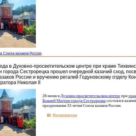
а Союза казаков России
года в Духовно-просветительском центре при храме Тихвин
 города Сестрорецка прошел очередной казачий сход, пос
азаков России и вручению регалий Годуновскому отделу Ко
ратора Николая II
28 июня в
Духовно-просветительском центре
при
хра
Божией Матери города Сестрорецка
состоялся казачий
празднования 32-летия Союза казаков России.
Фоторепортаж