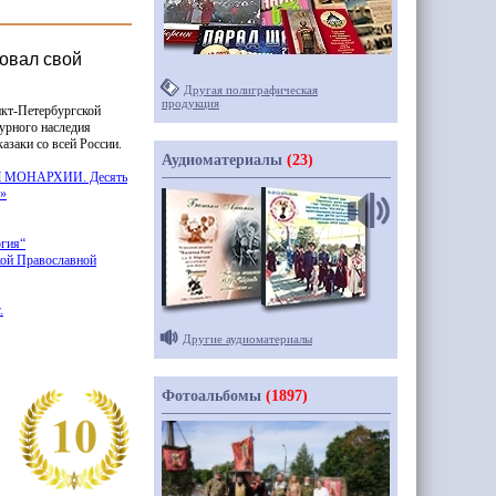
новал свой
Другая полиграфическая
продукция
кт-Петербургской
урного наследия
азаки со всей России.
Аудиоматериалы
(23)
Ы
МОНАРХИИ. Десять
I»
огия“
кой Православной
.
Другие аудиоматериалы
Фотоальбомы
(1897)