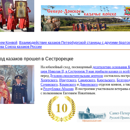
ием Конвой
,
Взаимодействие казаков Петербургской станицы с другими братс
ва Союза казаков России
д казаков прошел в Сестрорецке
На юбилейный сход, посвященный
десятилетию основания К
царя Николая II, в Сестрорецк 9 мая прибыли казаки со всей
перед
Духовно-просветительским центром
состоялось постр
Хоперского
,
Иркутского
,
Самарского
,
Карельского
,
Белгород
Сочинского
,
Крымского
и
Дивеевского
отделов конвоя, а та
и
Республики Абхазии
. В построении участвовали ветераны-
с полковником Евгением Никитиным.