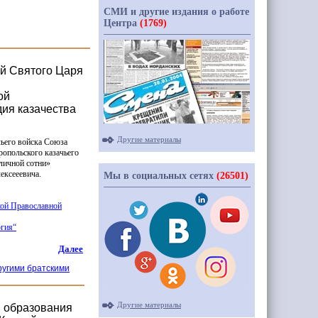
СМИ и другие издания о работе
Центра
(1769)
ой Святого Царя
ой
ия казачества
Другие материалы
чьего войска Союза
ропольского казачьего
личной
сотни»
ексееевича.
Мы в социальных сетях
(26501)
кой Православной
огия“
Далее
ругими братскими
Другие материалы
ы образования