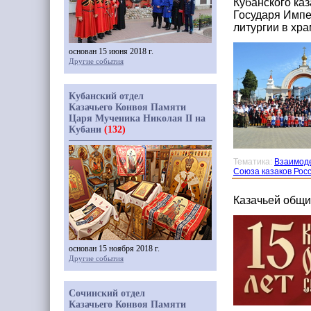
Кубанского ка
Государя Импе
литургии в хр
основан 15 июня 2018 г.
Другие события
Кубанский отдел
Казачьего Конвоя Памяти
Царя Мученика Николая II на
Кубани
(132)
Тематика:
Взаимоде
Союза казаков Рос
Казачьей общи
основан 15 ноября 2018 г.
Другие события
Сочинский отдел
Казачьего Конвоя Памяти