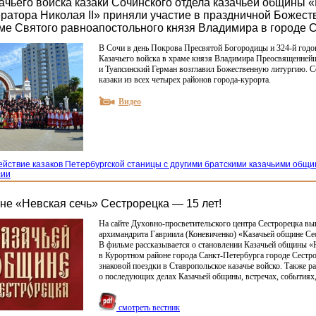
зачьего войска казаки Сочинского отдела казачьей общины 
ратора Николая II» приняли участие в праздничной Божест
аме Святого равноапостольного князя Владимира в городе С
В Сочи в день Покрова Пресвятой Богородицы и 324-й год
Казачьего войска в храме князя Владимира Преосвященней
и Туапсинский Герман возглавил Божественную литургию. 
казаки из всех четырех районов города-курорта.
Видео
йствие казаков Петербургской станицы с другими братскими казачьими общ
сии
не «Невская сечь» Сестрорецка — 15 лет!
На сайте Духовно-просветительского центра Сестрорецка в
архимандрита Гавриила
(Коневиченко
)
«Казачьей
общине Сес
В фильме рассказывается о становлении Казачьей общины
«
в Курортном районе города Санкт-Петербурга городе Сестро
знаковой поездки в Ставропольское казачье войско. Также р
о последующих делах Казачьей общины, встречах, событиях
смотреть вестник