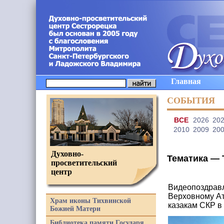
Главная
СОБЫТИЯ
ВCE
2026
20
2010
2009
20
Духовно-
Тематика —
просветительский
центр
Видеопоздравл
Верховному Ат
Храм иконы Тихвинской
казакам СКР в
Божией Матери
Библиотека памяти Государя