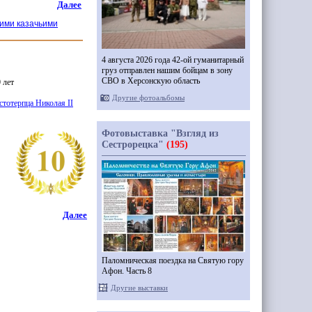
Далее
кими казачьими
4 августа 2026 года 42-ой гуманитарный
груз отправлен нашим бойцам в зону
СВО в Херсонскую область
 лет
Другие фотоальбомы
тотерпца Николая II
Фотовыставка "Взгляд из
Сестрорецка"
(195)
Далее
Паломническая поездка на Святую гору
Афон. Часть 8
Другие выставки