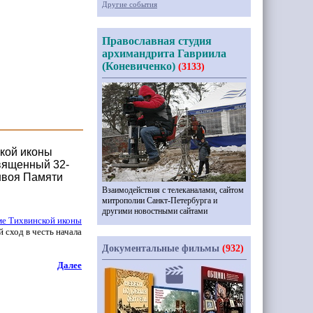
Другие события
Православная студия
архимандрита Гавриила
(Коневиченко)
(3133)
ской иконы
вященный 32-
нвоя Памяти
Взаимодействия с телеканалами, сайтом
митрополии Санкт-Петербурга и
другими новостными сайтами
ме Тихвинской иконы
 сход в честь начала
Документальные фильмы
(932)
Далее