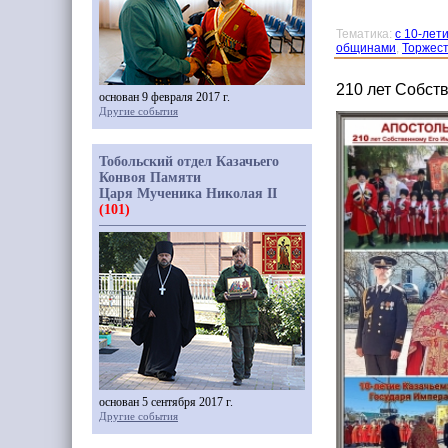
Тематика:
с 10-лет
общинами
,
Торжест
210 лет Собст
основан 9 февраля 2017 г.
Другие события
Тобольский отдел Казачьего
Конвоя Памяти
Царя Мученика Николая II
(101)
основан 5 сентября 2017 г.
Другие события