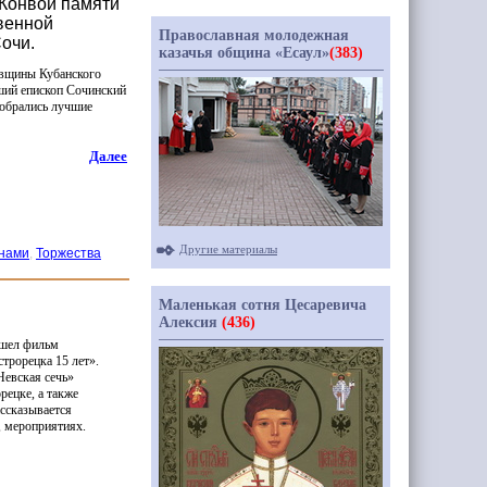
«Конвой памяти
венной
Православная молодежная
очи.
казачья община «Есаул»
(383)
овщины Кубанского
ший епископ Сочинский
Собрались лучшие
Далее
Другие материалы
инами
,
Торжества
Маленькая сотня Цесаревича
Алексия
(436)
ышел фильм
трорецка 15 лет».
Невская
сечь»
рецке, а также
ассказывается
, мероприятиях.