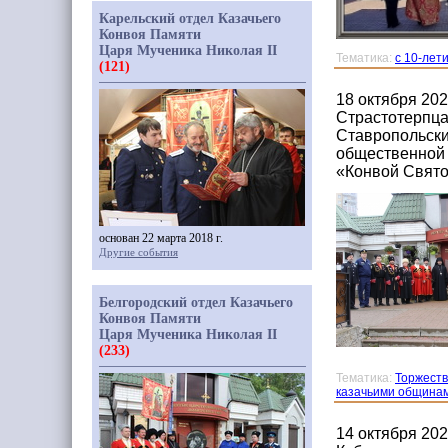
Карельский отдел Казачьего
Конвоя Памяти
Царя Мученика Николая II
Тематика:
с 10-лет
(121)
18 октября 20
Страстотерпца
Ставропольски
общественной 
«Конвой Свято
основан 22 марта 2018 г.
Другие события
Белгородский отдел Казачьего
Конвоя Памяти
Царя Мученика Николая II
(233)
Тематика:
Торжеств
казачьими община
14 октября 20