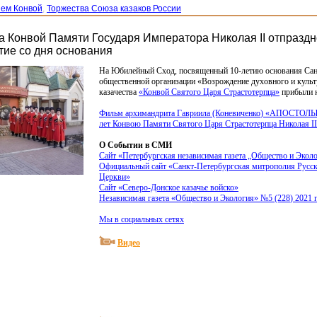
ием Конвой
,
Торжества Союза казаков России
да Конвой Памяти Государя Императора Николая II отпразд
тие со дня основания
На Юбилейный Сход, посвященный 10-летию основания Сан
общественной организации
«Возрождение
духовного и культ
казачества
«Конвой
Святого Царя Страстотерпца»
прибыли к
Фильм архимандрита Гавриила
(Коневиченко
)
«АПОСТОЛ
лет Конвою Памяти Святого Царя Страстотерпца Николая I
О Событии в СМИ
Сайт
«Петербургская
независимая газета „Общество и Экол
Официальный сайт
«Санкт
-Петербургская митрополия Русс
Церкви»
Сайт
«Северо
-Донское казачье войско»
Независимая газета
«Общество
и Экология» №5
(228
) 2021 г
Мы в социальных сетях
Видео