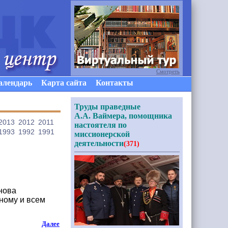
Смотреть
алендарь
Карта сайта
Контакты
Труды праведные
А.А. Ваймера, помощника
2013
2012
2011
настоятеля по
1993
1992
1991
миссионерской
деятельности
(371)
нова
ному и всем
Далее