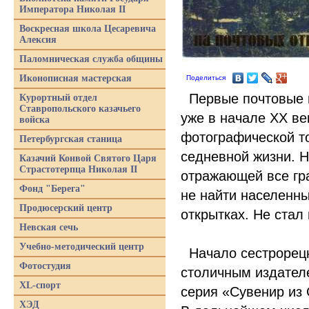
Императора Николая II
Воскресная школа Цесаревича
Алексия
Паломническая служба общины
Иконописная мастерская
Поделиться
Первые почтовые в
Курортный отдел
Ставропольского казачьего
уже в начале XX ве
войска
фотографической то
Петербургская станица
седневной жизни. Н
Казачий Конвой Святого Царя
Страстотерпца Николая II
отражающей все гр
Фонд "Берега"
не найти населенны
Продюсерский центр
открытках. Не стал
Невская сечь
Учебно-методический центр
Начало сестрорецк
Фотостудия
столичным издател
XL-спорт
серия
«
Сувенир из 
ХЭД