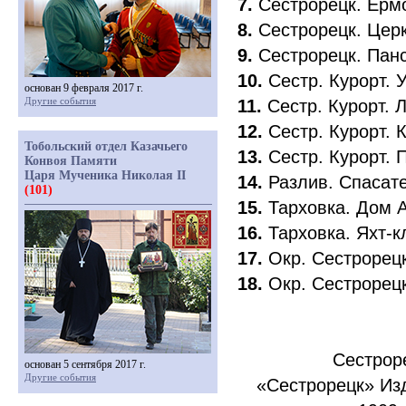
7.
Сестрорецк. Ерм
8.
Сестрорецк. Цер
9.
Сестрорецк. Пан
10.
Сестр. Курорт. 
основан 9 февраля 2017 г.
Другие события
11.
Сестр. Курорт. 
12.
Сестр. Курорт. 
Тобольский отдел Казачьего
13.
Сестр. Курорт. 
Конвоя Памяти
Царя Мученика Николая II
14.
Разлив. Спасат
(101)
15.
Тарховка. Дом 
16.
Тарховка. Яхт-к
17.
Окр. Сестрорец
18.
Окр. Сестрорец
Сестрор
основан 5 сентября 2017 г.
Другие события
«
Сестрорецк»
Из