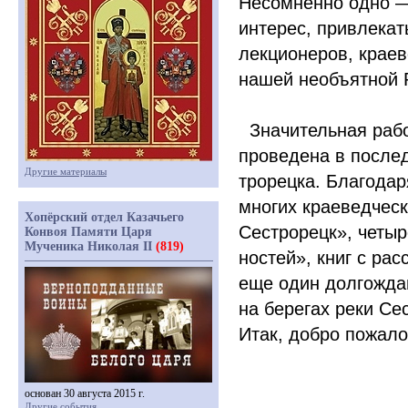
Несомненно одно
интерес, привлекат
лекционеров, краев
нашей необъятной 
Значительная рабо
проведена в после
Другие материалы
трорецка. Благодар
многих краеведческ
Хопёрский отдел Казачьего
Сестрорецк», четы
Конвоя Памяти Царя
Мученика Николая II
(819)
ностей», книг с ра
еще один долгожда
на берегах реки Се
Итак, добро пожало
основан 30 августа 2015 г.
Другие события