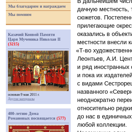
В дальнейшем числ
Мы благодарим и награждаем
дачную местность, 
Мы помним
сюжетов. Постепенн
прилегающие окрест
оказались в объек
Казачий Конвой Памяти
Царя Мученика Николая II
местности внесли к
(3215)
«
Т-во художественн
Леонтьев, А.И. Цен
и ряд иностранных
и пока их издателе
с видами Сестрорец
названного
«
Северн
основан 9 мая 2011 г.
неоднократно переи
Другие материалы
относительно
редк
400-летию Дома
до нас в
еди­
ничных
Романовых посвящается
(577)
любой
коллекции.