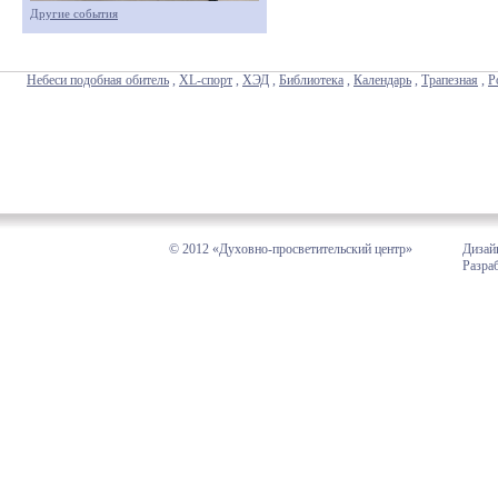
Другие события
Небеси подобная обитель
,
XL-спорт
,
ХЭД
,
Библиотека
,
Календарь
,
Трапезная
,
Р
© 2012 «Духовно-просветительский центр»
Дизай
Разра