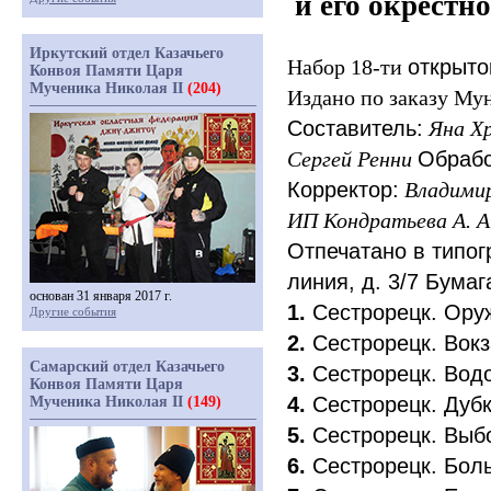
и его окрестн
Иркутский отдел Казачьего
Набор 18-ти
открыт
Конвоя Памяти Царя
Мученика Николая II
(204)
Издано по заказу Мун
Составитель:
Яна Х
Сергей Ренни
Обрабо
Корректор:
Владими
ИП Кондратьева А. А
Отпечатано в типо
линия, д. 3/7 Бума
основан 31 января 2017 г.
1.
Сестрорецк. Ору
Другие события
2.
Сестрорецк. Вокз
Самарский отдел Казачьего
3.
Сестрорецк. Вод
Конвоя Памяти Царя
4.
Сестрорецк. Дуб
Мученика Николая II
(149)
5.
Сестрорецк. Выбо
6.
Сестрорецк. Бол