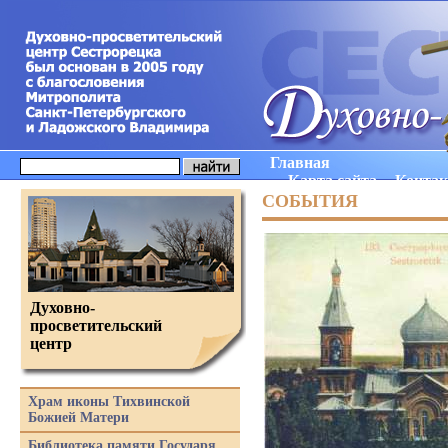
Главная
Карта сайта
Конта
СОБЫТИЯ
Духовно-
просветительский
центр
Храм иконы Тихвинской
Божией Матери
Библиотека памяти Государя