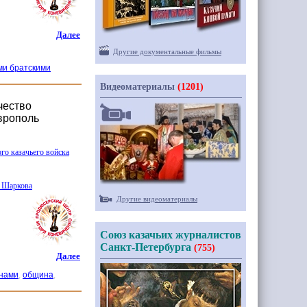
Далее
Другие документальные фильмы
ми братскими
Видеоматериалы
(1201)
чество
аврополь
го казачьего войска
 Шаркова
Другие видеоматериалы
Союз казачьих журналистов
Санкт-Петербурга
(755)
Далее
инами
,
община
,