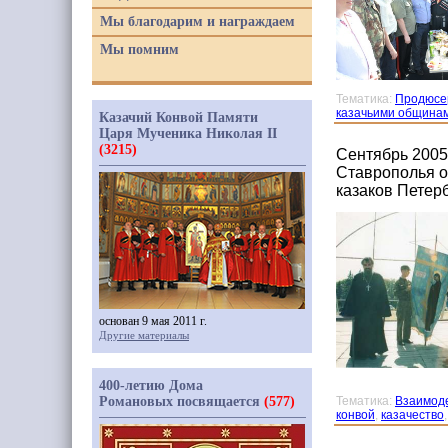
Мы благодарим и награждаем
Мы помним
Тематика:
Продюсе
казачьими община
Казачий Конвой Памяти
Царя Мученика Николая II
(3215)
Сентябрь 2005 
Ставрополья о
казаков Петер
основан 9 мая 2011 г.
Другие материалы
400-летию Дома
Романовых посвящается
(577)
Тематика:
Взаимоде
конвой
,
казачество