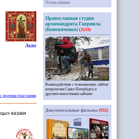
Другие события
Православная студия
архимандрита Гавриила
(Коневиченко)
(3133)
Далее
Взаимодействия с телеканалами, сайтом
митрополии Санкт-Петербурга и
другими новостными сайтами
с другими братскими
Документальные фильмы
(932)
ицы» казаки