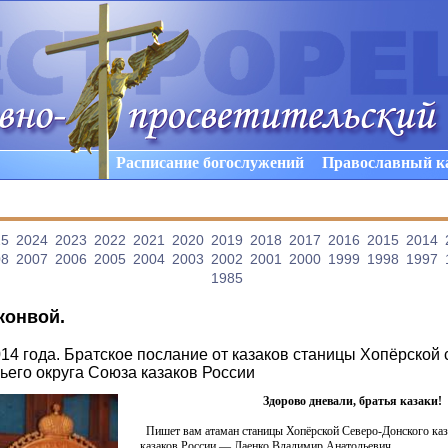
Расписание богослужений
Православный к
25
2024
2023
2022
2021
2020
2019
2018
2017
2016
2015
2014
08
2007
2006
2005
2004
2003
2002
2001
2000
1999
1998
1997
1985
конвой
.
14 года. Братское послание от казаков станицы Хопёрской 
ьего округа Союза казаков России
Здорово дневали, братья казаки!
Пишет вам атаман станицы Хопёрской Северо-Донского каз
казаков России — Лаенко Владимир Анатольевич.