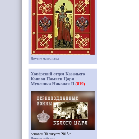
Другие материалы
Хопёрский отдел Казачьего
Конвоя Памяти Царя
Мученика Николая II
(819)
основан 30 августа 2015 г.
Другие события