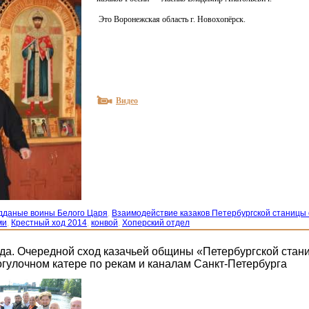
Это Воронежская область г. Новохопёрск.
Видео
дданые воины Белого Царя
,
Взаимодействие казаков Петербургской станицы 
ми
,
Крестный ход 2014
,
конвой
,
Хоперский отдел
ода. Очередной сход казачьей общины «Петербургской стан
огулочном катере по рекам и каналам Санкт-Петербурга