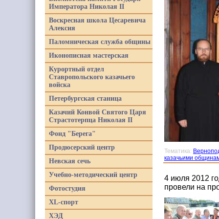
Императора Николая II
Воскресная школа Цесаревича
Алексия
Паломническая служба общины
Иконописная мастерская
Курортный отдел
Ставропольского казачьего
войска
Петербургская станица
Казачий Конвой Святого Царя
Страстотерпца Николая II
Фонд "Берега"
Продюсерский центр
Тематика:
Вернопо
казачьими община
Невская сечь
Учебно-методический центр
4 июля 2012 г
провели на пр
Фотостудия
XL-спорт
ХЭД