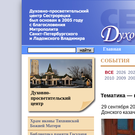
Главная
СОБЫТИЯ
ВCE
2026
20
2010
2009
20
Духовно-
Тематика —
просветительский
центр
29 сентября 20
Донского казач
Храм иконы Тихвинской
Божией Матери
Библиотека памяти Государя