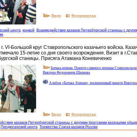
Видео
Фоторепортаж
рский центр
,
конвой
,
Взаимодействие казаков Петербургской станицы с други
ми
г. VI-Большой круг Ставропольского казачьего войска. Каза
тмечало 15-летие со дня своего возрождения. Визит в г.Ст
бургской станицы. Присяга Атамана Коневиченко
Батька-атаман. Памяти славного атамана Ставропольско
Виктора Федоровича Шаркова
Альбом
«Батька
Атаман», посвященный памяти Виктора
Видео
Фоторепортаж
йствие казаков Петербургской станицы с другими братскими казачьими общ
,
Продюсерский центр
,
Торжества Союза казаков России