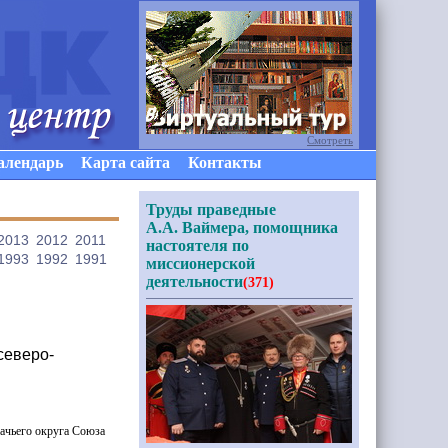
Смотреть
алендарь
Карта сайта
Контакты
Труды праведные
А.А. Ваймера, помощника
2013
2012
2011
настоятеля по
1993
1992
1991
миссионерской
деятельности
(371)
северо-
ачьего округа Союза