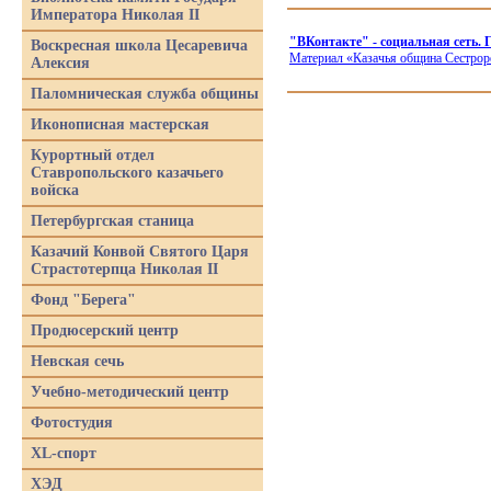
Императора Николая II
"ВКонтакте" - социальная сеть. 
Воскресная школа Цесаревича
Материал
«Казачья
община Сестроре
Алексия
Паломническая служба общины
Иконописная мастерская
Курортный отдел
Ставропольского казачьего
войска
Петербургская станица
Казачий Конвой Святого Царя
Страстотерпца Николая II
Фонд "Берега"
Продюсерский центр
Невская сечь
Учебно-методический центр
Фотостудия
XL-спорт
ХЭД