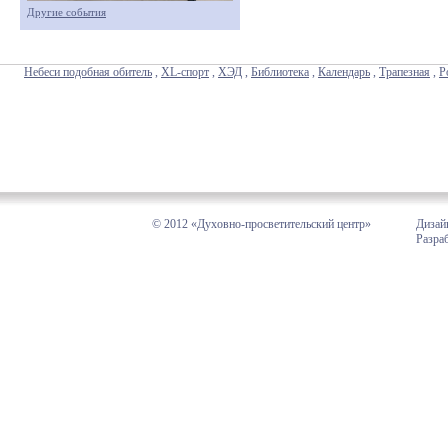
Другие события
Небеси подобная обитель
,
XL-спорт
,
ХЭД
,
Библиотека
,
Календарь
,
Трапезная
,
Р
© 2012 «Духовно-просветительский центр»
Дизай
Разра