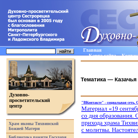
Главная
Карта сайта
Конта
Тематика —
Казачья
Духовно-
просветительский
"ВКонтакте" - социальная сеть.
центр
Материал
«19
сентяб
со дня образования.
прихода храма Тихви
Храм иконы Тихвинской
Божией Матери
с молитвы. Настояте
Библиотека памяти Государя