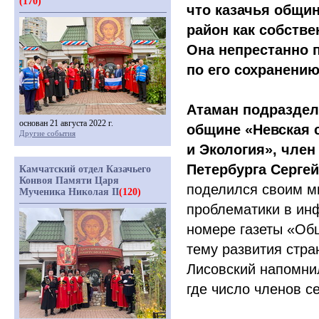
(170)
что казачья общи
район как собств
Она непрестанно п
по его сохранени
Атаман подраздел
основан 21 августа 2022 г.
общине
«Невская
с
Другие события
и Экология», член
Петербурга Серге
Камчатский отдел Казачьего
Конвоя Памяти Царя
поделился своим м
Мученика Николая II
(120)
проблематики в ин
номере газеты
«Об
тему развития стра
Лисовский напомни
где число членов с