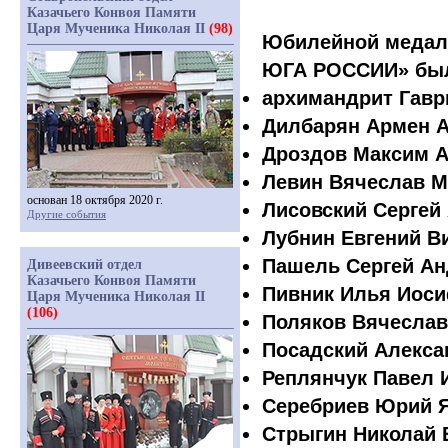
Казачьего Конвоя Памяти
Царя Мученика Николая II
(98)
Юбилейной меда
ЮГА РОССИИ» был
архимандрит Гавр
Дилбарян Армен 
Дроздов Максим 
Левин Вячеслав 
основан 18 октября 2020 г.
Лисовский Сергей
Другие события
Лубнин Евгений В
Пашель Сергей Ан
Дивеевский отдел
Казачьего Конвоя Памяти
Пивник Илья Иос
Царя Мученика Николая II
(106)
Поляков Вячеслав
Посадский Алекс
Реплянчук Павел 
Серебриев Юрий 
Стрыгин Николай