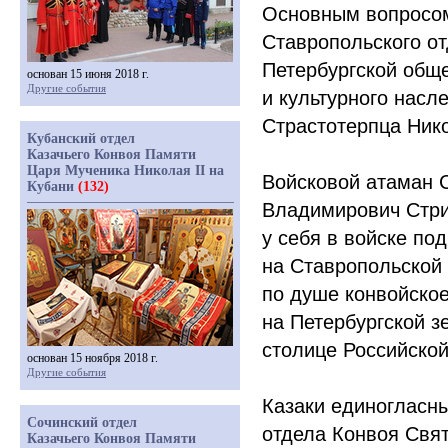
Основным вопросом
Ставропольского от
Петербургской общ
основан 15 июня 2018 г.
Другие события
и культурного насл
Страстотерпца Нико
Кубанский отдел
Казачьего Конвоя Памяти
Царя Мученика Николая II на
Войсковой атаман С
Кубани
(132)
Владимирович Стри
у себя в войске по
на Ставропольской 
по душе конвойское
на Петербургской з
столице Российско
основан 15 ноября 2018 г.
Другие события
Казаки единогласн
Сочинский отдел
отдела Конвоя Свят
Казачьего Конвоя Памяти