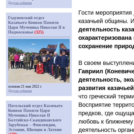
Другие события
Гости мероприятия 
Годуновский отдел
казачьей общины. 
Казачьего Конвоя Памяти
Царя Мученика Николая II в
деятельность каз
Подмосковье
(325)
охарактеризована 
сохранение природ
В своем выступле
Гавриил
(Коневич
деятельность, эко
основан 21 мая 2022 г.
развития казачье
Другие события
что греческий терм
Восприятие террито
Посольский отдел Казачьего
Конвоя Памяти Царя
предков, где ощуща
Мученика Николая II
Балтийско-Скандинавского
любовь к ближнему 
Зарубежья – Финляндии,
деятельность орган
Эстонии, Швеции и Латвии