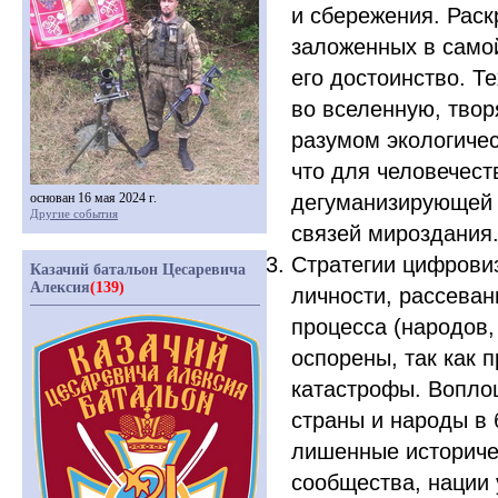
и сбережения. Раск
заложенных в само
его достоинство. Т
во вселенную, твор
разумом экологичес
что для человечес
основан 16 мая 2024 г.
дегуманизирующей 
Другие события
связей мироздания
Стратегии цифрови
Казачий батальон Цесаревича
Алексия
(139)
личности, рассеван
процесса
(народов
оспорены, так как
катастрофы. Вопло
страны и народы в
лишенные историчес
сообщества, нации 