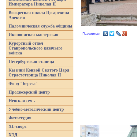
Императора Николая II
Воскресная школа Цесаревича
Алексия
Паломническая служба общины
Поделиться
Иконописная мастерская
Курортный отдел
Ставропольского казачьего
войска
Петербургская станица
Казачий Конвой Святого Царя
Страстотерпца Николая II
Фонд "Берега"
Продюсерский центр
Невская сечь
Учебно-методический центр
Фотостудия
XL-спорт
ХЭД