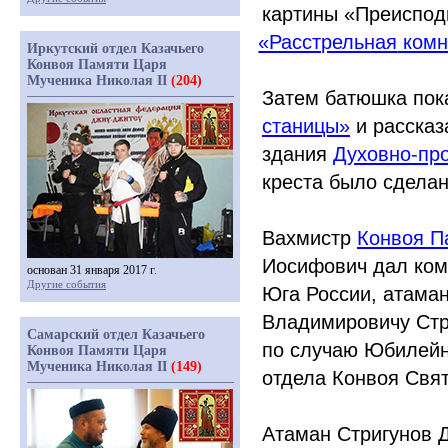
картины
«Преиспод
«Расстрельная
комн
Иркутский отдел Казачьего
Конвоя Памяти Царя
Мученика Николая II
(204)
Затем батюшка пок
станицы»
и рассказ
здания
Духовно-про
креста было сделан
Вахмистр
Конвоя П
Иосифович дал ком
основан 31 января 2017 г.
Другие события
Юга России, атама
Владимировичу Стр
Самарский отдел Казачьего
по случаю Юбилейн
Конвоя Памяти Царя
Мученика Николая II
(149)
отдела Конвоя Свят
Атаман Стригунов Д