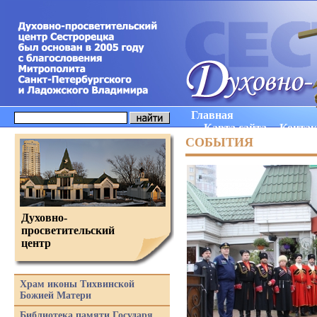
Главная
Карта сайта
Конта
СОБЫТИЯ
Духовно-
просветительский
центр
Храм иконы Тихвинской
Божией Матери
Библиотека памяти Государя