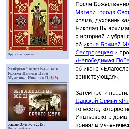
После Божественно
Матери города Сес
храма, духовник к
Николая II» архима
с историей и убран
об
иконе Божией М
Сестрорецкая
и пр
Другие материалы
«Непобедимая
Побе
об иконе
«Благосло
Хопёрский отдел Казачьего
Конвоя Памяти Царя
воинствующая».
Мученика Николая II
(819)
Затем гости посет
Царской Семьи
«Ра
то место, которое 
Ипатьевского дома,
приняла мученическ
основан 30 августа 2015 г.
Другие события