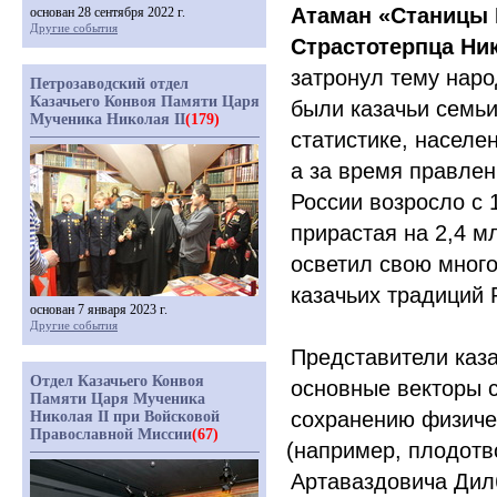
Атаман
«Станицы
основан 28 сентября 2022 г.
Другие события
Страстотерпца Ни
затронул тему нар
Петрозаводский отдел
Казачьего Конвоя Памяти Царя
были казачьи семьи
Мученика Николая II
(179)
статистике, населе
а за время правлен
России возросло с 1
прирастая на 2,4 м
осветил свою мног
казачьих традиций 
основан 7 января 2023 г.
Другие события
Представители каз
Отдел Казачьего Конвоя
основные векторы с
Памяти Царя Мученика
сохранению физичес
Николая II при Войсковой
Православной Миссии
(67)
(например
, плодот
Артаваздовича Дилб