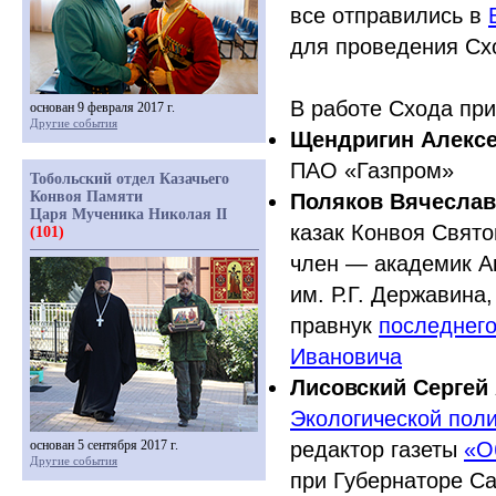
все отправились в
для проведения Сх
В работе Схода при
основан 9 февраля 2017 г.
Другие события
Щендригин Алекс
ПАО
«Газпром
»
Тобольский отдел Казачьего
Конвоя Памяти
Поляков Вячеслав
Царя Мученика Николая II
казак Конвоя Свято
(101)
член — академик А
им. Р.Г. Державина
правнук
последнего
Ивановича
Лисовский Сергей
Экологической пол
основан 5 сентября 2017 г.
редактор газеты
«О
Другие события
при Губернаторе Са