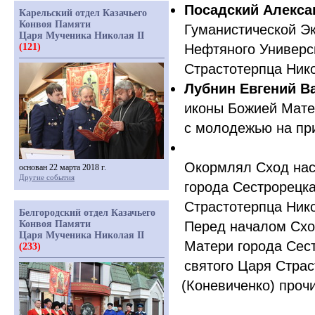
Посадский Алекс
Карельский отдел Казачьего
Конвоя Памяти
Гуманистической Эк
Царя Мученика Николая II
(121)
Нефтяного Универс
Страстотерпца Нико
Лубнин Евгений В
иконы Божией Мате
с молодежью на пр
Окормлял Сход нас
основан 22 марта 2018 г.
Другие события
города Сестрорецка
Страстотерпца Ник
Белгородский отдел Казачьего
Конвоя Памяти
Перед началом Схо
Царя Мученика Николая II
Матери города Сес
(233)
святого Царя Страс
(Коневиченко
) проч