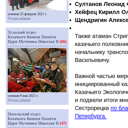
Султанов Леонид
Хейфец Кирилл О
основан 25 февраля 2021 г.
Другие события
Щендригин Алекс
Тульский отдел
Также атаман Стриг
Казачьего Конвоя Памяти
Царя Мученика Николая II
(66)
казачьего полковни
начальнику трансп
Васильевичу.
Важной частью мер
инициированный ка
Казачьего Экологич
основан 9 мая 2021 г.
и подвели итоги мн
Другие события
Сестрорецка
по бла
Посольский отдел
Петербурга.
Казачьего Конвоя Памяти
Царя Мученика Николая II
(47)