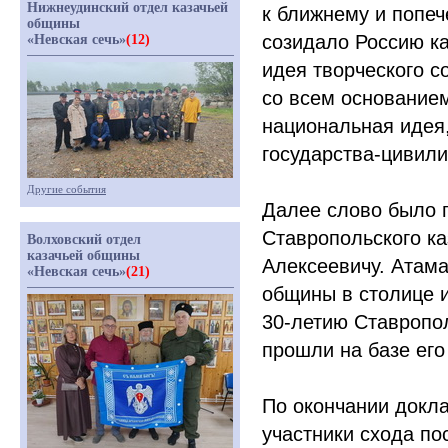
Нижнеудинский отдел казачьей
к ближнему и попеч
общины
созидало Россию к
«Невская сечь»
(12)
идея творческого с
со всем основанием
национальная идея,
государства-цивили
Другие события
Далее слово было 
Ставропольского к
Волховский отдел
казачьей общины
Алексеевичу. Атам
«Невская сечь»
(21)
общины в столице и
30-летию Ставропо
прошли на базе его
По окончании докл
участники схода п