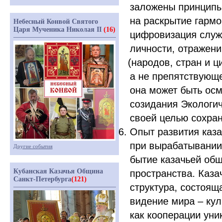
заложены принципы
на раскрытие гармо
Небесный Конвой Святого
Царя Мученика Николая II
(16)
цифровизация служ
личности, отражен
(народов
, стран и 
а не препятствующ
она может быть ос
созидания Экологи
своей целью сохран
Опыт развития каз
при вырабатывании
Другие события
бытие казачьей об
Кубанская Казачья Община
пространства. Каза
Санкт-Петербурга
(121)
структура, состоящ
видение мира – кул
как кооперации ун