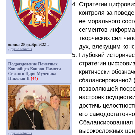
Стратегии цифрови
контроля за повед
ее морального сост
сегментов информа
творческих сил че
основан 20 декабря 2022 г.
дух, влекущим конс
Другие события
Глубокий историче
стратегии цифрови
Подразделение Почетных
Конвойцев Конвоя Памяти
критически обознач
Святого Царя Мученика
Николая II
(44)
сбалансированной
позволяющей посред
настроек осуществи
достичь целостнос
его самодостаточно
Сбалансированная 
высокосложных цен
Другие события