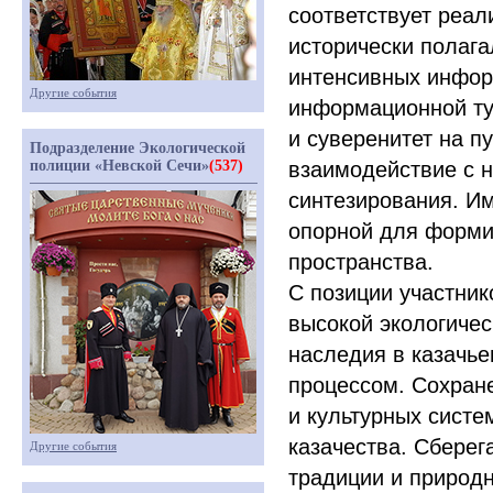
соответствует реа
исторически полаг
интенсивных инфор
Другие события
информационной ту
и суверенитет на п
Подразделение Экологической
полиции «Невской Сечи»
(537)
взаимодействие с н
синтезирования. Им
опорной для форми
пространства.
C позиции участни
высокой экологичес
наследия в казачь
процессом. Сохран
и культурных систе
казачества. Сберег
Другие события
традиции и природ