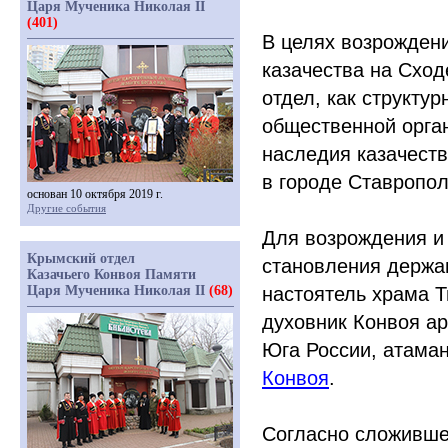
Царя Мученика Николая II
(401)
В целях возрождени
казачества на Схо
отдел, как структу
общественной орга
наследия казачеств
в городе Ставропол
основан 10 октября 2019 г.
Другие события
Для возрождения и
Крымский отдел
становления держав
Казачьего Конвоя Памяти
Царя Мученика Николая II
(68)
настоятель храма 
духовник Конвоя а
Юга России, атаман
Конвоя
.
Согласно сложивше