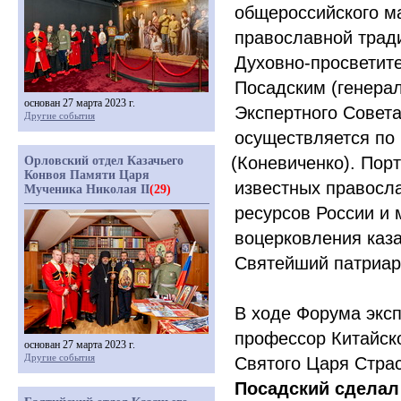
общероссийского м
православной трад
Духовно-просветит
Посадским
(генера
основан 27 марта 2023 г.
Экспертного Совета
Другие события
осуществляется по
(Коневиченко
). Пор
Орловский отдел Казачьего
Конвоя Памяти Царя
известных правосл
Мученика Николая II
(29)
ресурсов России и
воцерковления каз
Святейший патриар
В ходе Форума эксп
профессор Китайск
основан 27 марта 2023 г.
Другие события
Святого Царя Страс
Посадский сделал