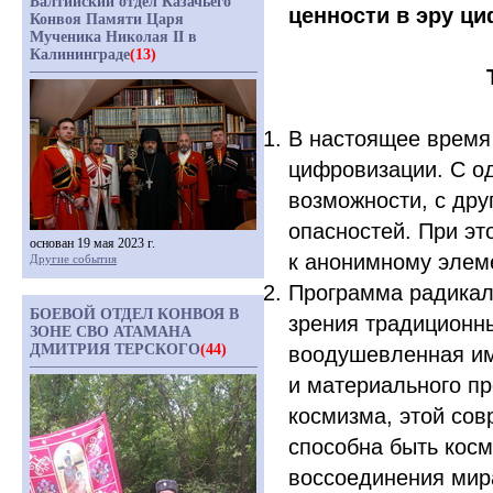
Балтийский отдел Казачьего
ценности в эру ц
Конвоя Памяти Царя
Мученика Николая II в
Калининграде
(13)
В настоящее время
цифровизации. С о
возможности, с дру
опасностей. При эт
основан 19 мая 2023 г.
к анонимному элем
Другие события
Программа радикал
БОЕВОЙ ОТДЕЛ КОНВОЯ В
зрения традиционны
ЗОНЕ СВО АТАМАНА
ДМИТРИЯ ТЕРСКОГО
(44)
воодушевленная им
и материального п
космизма, этой со
способна быть косм
воссоединения мир