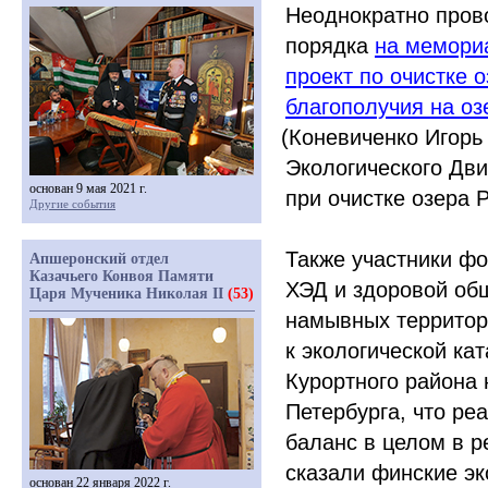
Неоднократно про
порядка
на мемори
проект по очистке 
благополучия на оз
(Коневиченко
Игорь
Экологического Дв
основан 9 мая 2021 г.
при очистке озера 
Другие события
Также участники фо
Апшеронский отдел
Казачьего Конвоя Памяти
ХЭД и здоровой общ
Царя Мученика Николая II
(53)
намывных территори
к экологической ка
Курортного района
Петербурга, что ре
баланс в целом в р
сказали финские эк
основан 22 января 2022 г.