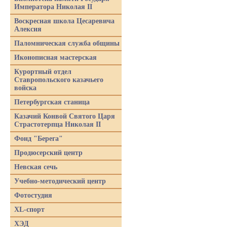
Императора Николая II
Воскресная школа Цесаревича
Алексия
Паломническая служба общины
Иконописная мастерская
Курортный отдел
Ставропольского казачьего
войска
Петербургская станица
Казачий Конвой Святого Царя
Страстотерпца Николая II
Фонд "Берега"
Продюсерский центр
Невская сечь
Учебно-методический центр
Фотостудия
XL-спорт
ХЭД