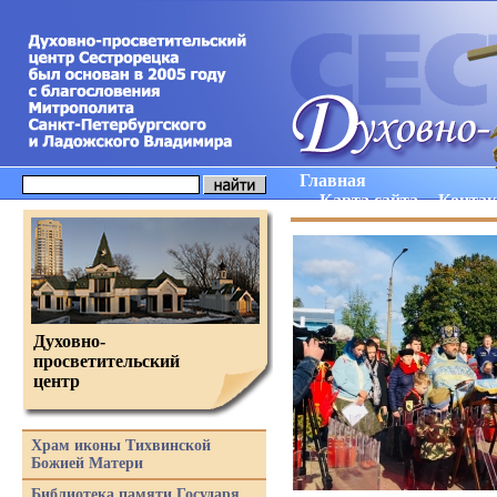
Главная
Карта сайта
Конта
Духовно-
просветительский
центр
Храм иконы Тихвинской
Божией Матери
Библиотека памяти Государя