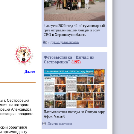
4 августа 2026 года 42-ой гуманитарный
груз отправлен нашим бойцам в зону
СВО в Херсонскую область
Другие фотоальбомы
Фотовыставка "Взгляд из
Сестрорецка"
(195)
Далее
ы г. Сестрорецка
иния, на котором
рорецка Александра
Паломническая поездка на Святую гору
анизации народного
Афон. Часть 8
Другие выставки
ьский обратился
ри архимандриту