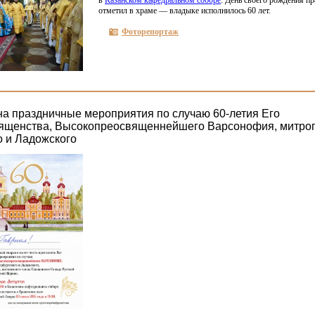
в
Казанском кафедральном соборе
. День своего рождения п
отметил в храме — владыке исполнилось 60 лет.
Фоторепортаж
а праздничные мероприятия по случаю 60-летия Его
ященства, Высокопреосвященнейшего Варсонофия, митроп
о и Ладожского