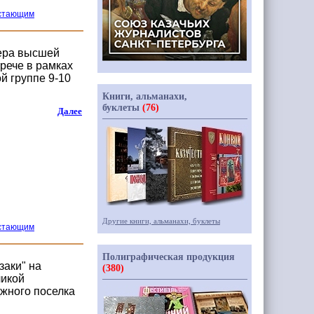
астающим
нера высшей
трече в рамках
й группе 9-10
Книги, альманахи,
буклеты
(76)
Далее
Другие книги, альманахи, буклеты
астающим
Полиграфическая продукция
заки" на
(380)
ликой
джного поселка