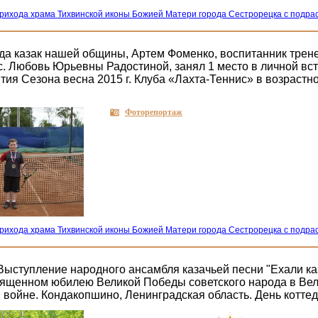
рихода храма Тихвинской иконы Божией Матери города Сестрорецка с подр
ода казак нашей общины, Артем Фоменко, воспитанник тре
.с. Любовь Юрьевны Радостиной, занял 1 место в личной вс
ия Сезона весна 2015 г. Клуба «Лахта-Теннис» в возрастно
Фоторепортаж
рихода храма Тихвинской иконы Божией Матери города Сестрорецка с подр
 Выступление народного ансамбля казачьей песни "Ехали ка
вященном юбилею Великой Победы советского народа в Ве
 войне. Кондакопшино, Ленинградская область. День котте