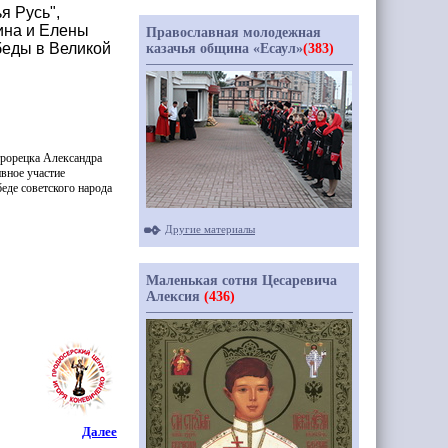
я Русь",
ина и Елены
Православная молодежная
беды в Великой
казачья община «Есаул»
(383)
рорецка Александра
вное участие
еде советского народа
Другие материалы
Маленькая сотня Цесаревича
Алексия
(436)
Далее