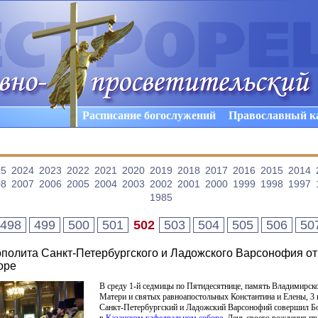
Расписание богослужений
Православный к
25
2024
2023
2022
2021
2020
2019
2018
2017
2016
2015
2014
08
2007
2006
2005
2004
2003
2002
2001
2000
1999
1998
1997
1985
498
499
500
501
502
503
504
505
506
50
ополита Санкт-Петербургского и Ладожского Варсонофия о
оре
В среду 1-й седмицы по Пятидесятнице, память Владимирск
Матери и святых равноапостольных Константина и Елены, 3
Санкт-Петербургский и Ладожский Варсонофий совершил Б