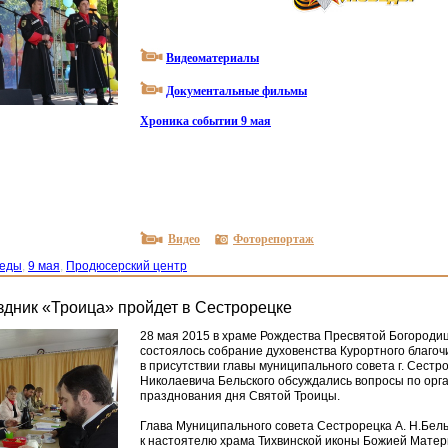
Видеоматериалы
Документальные фильмы
Хроника событии 9 мая
Видео
Фоторепортаж
беды
,
9 мая
,
Продюсерский центр
дник «Троица» пройдет в Сестрорецке
28 мая 2015 в храме Рождества Пресвятой Богородиц
состоялось собрание духовенства Курортного благоч
в присутствии главы муниципального совета г. Сест
Николаевича Бельского обсуждались вопросы по орг
празднования дня Святой Троицы.
Глава Муниципального совета Сестрорецка А. Н.Бел
к настоятелю храма Тихвинской иконы Божией Мате