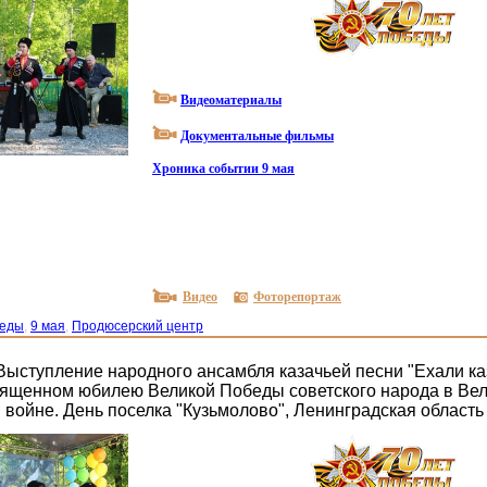
Видеоматериалы
Документальные фильмы
Хроника событии 9 мая
Видео
Фоторепортаж
беды
,
9 мая
,
Продюсерский центр
 Выступление народного ансамбля казачьей песни "Ехали ка
вященном юбилею Великой Победы советского народа в Ве
 войне. День поселка "Кузьмолово", Ленинградская область