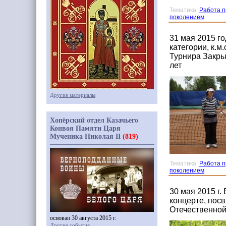
Тематика:
Работа п
поколением
31 мая 2015 г
категории, к.м
Турнира Закрыт
лет
Другие материалы
Хопёрский отдел Казачьего
Конвоя Памяти Царя
Мученика Николая II
(819)
Тематика:
Работа п
поколением
30 мая 2015 г.
концерте, пос
Отечественной
основан 30 августа 2015 г.
Другие события