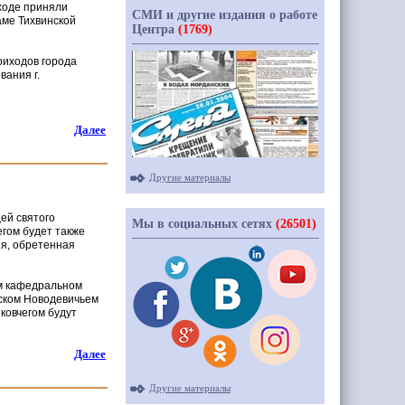
 ходе приняли
СМИ и другие издания о работе
аме Тихвинской
Центра
(1769)
риходов города
ания г.
Далее
Другие материалы
ей святого
Мы в социальных сетях
(26501)
егом будет также
ия, обретенная
ом кафедральном
ском Новодевичьем
 ковчегом будут
Далее
Другие материалы