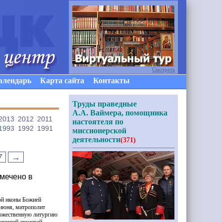
Смотреть
алендарь
Карта сайта
Контакты
Труды праведные
А.А. Ваймера, помощника
2013
2012
2011
настоятеля по
1993
1992
1991
миссионерской
деятельности
(371)
7
→
тмечено в
ой иконы Божией
 июня, митрополит
ожественную литургию