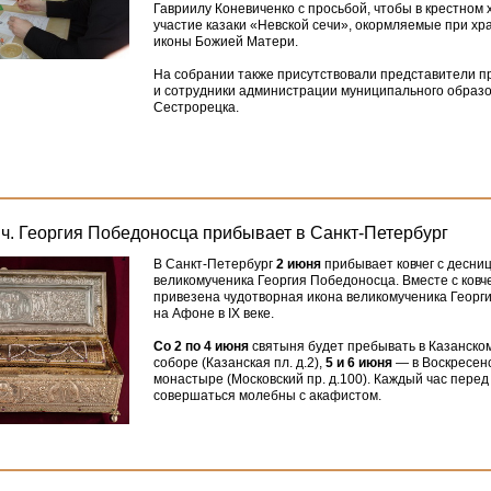
Гавриилу Коневиченко с просьбой, чтобы в крестном
участие казаки
«
Невской сечи», окормляемые при хр
иконы Божией Матери.
На собрании также присутствовали представители п
и сотрудники администрации муниципального образов
Сестрорецка.
мч. Георгия Победоносца прибывает в Санкт-Петербург
В Санкт-Петербург
2 июня
прибывает ковчег с десниц
великомученика Георгия Победоносца. Вместе с ковч
привезена чудотворная икона великомученика Георг
на Афоне в IX веке.
Со 2 по 4 июня
святыня будет пребывать в Казанск
соборе
(
Казанская пл. д.2),
5 и 6 июня
— в Воскресен
монастыре
(
Московский пр. д.100). Каждый час перед
совершаться молебны с акафистом.