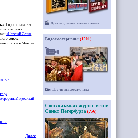
Другие документальные фильмы
цы».
Город считается
олом праздника.
заки
«
Невской Сечи»
,
ьного совета
Видеоматериалы
(1201)
 иконы Божией Матери
 2015 г
Другие видеоматериалы
 года
естрорецкий крестный
Союз казачьих журналистов
Санкт-Петербурга
(756)
еркви
Далее