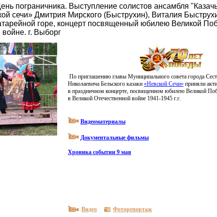
День пограничника. Выступление солистов ансамбля "Казачь
кой сечи» Дмитрия Мирского (Быструхин), Виталия Быструх
атарейной горе, концерт посвященный юбилею Великой По
войне. г. Выборг
По приглашению главы Муниципального совета города Сест
Николаевича Бельского казаки
«
Невской Сечи»
приняли акти
в праздничном концерте, посвященном юбилею Великой Поб
в Великой Отечественной войне 1941-1945 г.г.
Видеоматериалы
Документальные фильмы
Хроника событии 9 мая
Видео
Фоторепортаж