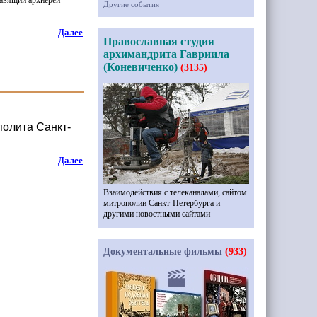
равящий архиерей
Другие события
Далее
Православная студия
архимандрита Гавриила
(Коневиченко)
(3135)
олита Санкт-
Далее
Взаимодействия с телеканалами, сайтом
митрополии Санкт-Петербурга и
другими новостными сайтами
Документальные фильмы
(933)