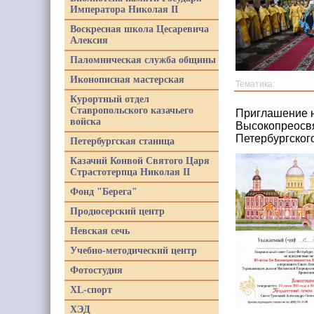
Императора Николая II
Воскресная школа Цесаревича
Алексия
Паломническая служба общины
Иконописная мастерская
Тематика:
Курортный отдел
Ставропольского казачьего
Приглашение н
войска
Высокопреосв
Петербургског
Петербургская станица
Казачий Конвой Святого Царя
Страстотерпца Николая II
Фонд "Берега"
Продюсерский центр
Невская сечь
Учебно-методический центр
Фотостудия
XL-спорт
ХЭД