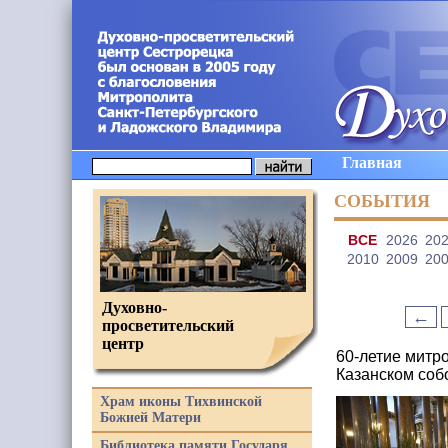
Главная
СОБЫТИЯ
ВCE
2026
20
2010
2009
20
Духовно-
←
просветительский
центр
60-летие митр
Казанском соб
Храм иконы Тихвинской
Божией Матери
Библиотека памяти Государя