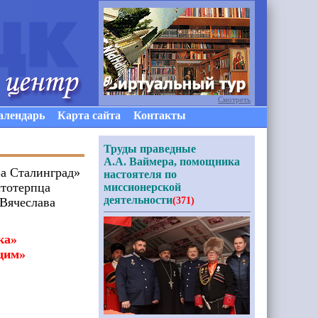
Смотреть
алендарь
Карта сайта
Контакты
Труды праведные
А.А. Ваймера, помощника
а Сталинград»
настоятеля по
стотерпца
миссионерской
деятельности
 Вячеслава
(371)
ка»
щим»