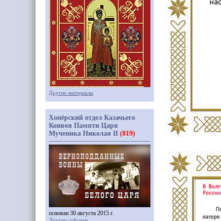
Другие материалы
Хопёрский отдел Казачьего
Конвоя Памяти Царя
Мученика Николая II
(819)
основан 30 августа 2015 г.
Другие события