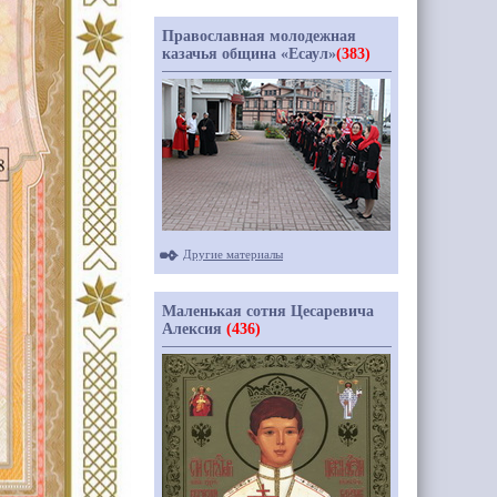
Православная молодежная
казачья община «Есаул»
(383)
Другие материалы
Маленькая сотня Цесаревича
Алексия
(436)