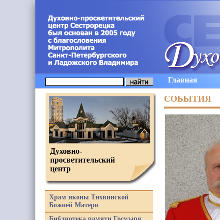
Главная
СОБЫТИЯ
Духовно-
просветительский
центр
Храм иконы Тихвинской
Божией Матери
Библиотека памяти Государя