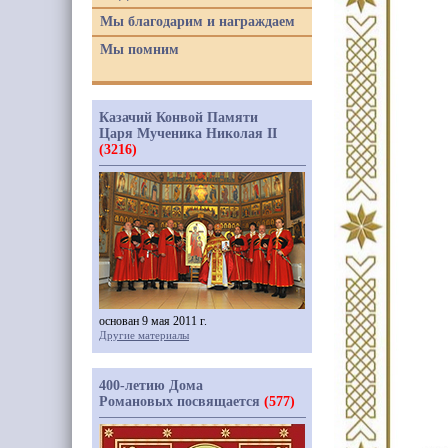
Мы благодарим и награждаем
Мы помним
Казачий Конвой Памяти
Царя Мученика Николая II
(3216)
основан 9 мая 2011 г.
Другие материалы
400-летию Дома
Романовых посвящается
(577)