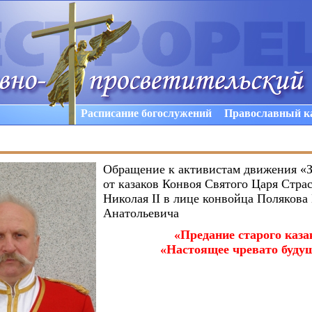
Расписание богослужений
Православный к
Обращение к активистам движения «З
от казаков Конвоя Святого Царя Стра
Николая II в лице конвойца Полякова
Анатольевича
«
Предание старого каза
«
Настоящее чревато буду