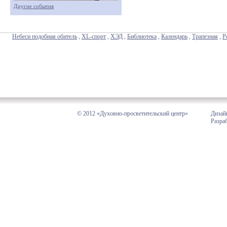
Другие события
Небеси подобная обитель
,
XL-спорт
,
ХЭД
,
Библиотека
,
Календарь
,
Трапезная
,
Р
© 2012 «Духовно-просветительский центр»
Дизай
Разра