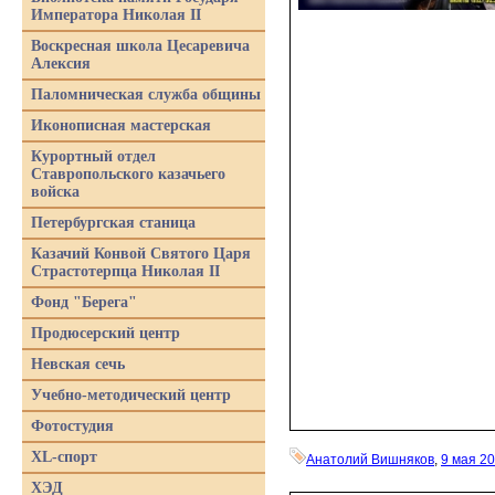
Императора Николая II
Воскресная школа Цесаревича
Алексия
Паломническая служба общины
Иконописная мастерская
Курортный отдел
Ставропольского казачьего
войска
Петербургская станица
Казачий Конвой Святого Царя
Страстотерпца Николая II
Фонд "Берега"
Продюсерский центр
Невская сечь
Учебно-методический центр
Фотостудия
XL-спорт
Анатолий Вишняков
,
9 мая 2
ХЭД