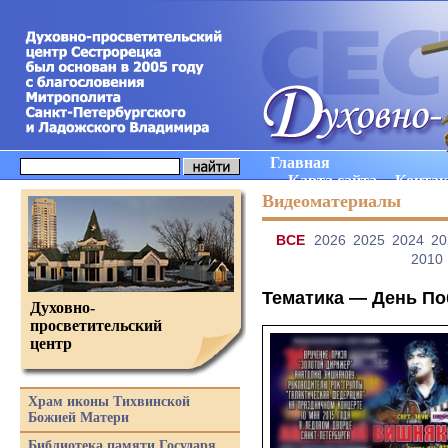
Главная
Карта сайта
Конта
Видеоматериалы
ВCE
2026
2025
2024
20
2010
Тематика —
День По
Духовно-
просветительский
центр
Храм иконы Тихвинской
Божией Матери
Библиотека памяти Государя