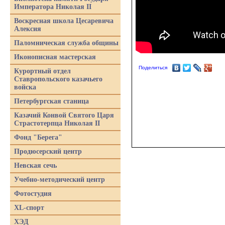
Императора Николая II
Воскресная школа Цесаревича
Алексия
Паломническая служба общины
Иконописная мастерская
Поделиться
Курортный отдел
Ставропольского казачьего
войска
Петербургская станица
Казачий Конвой Святого Царя
Страстотерпца Николая II
Фонд "Берега"
Продюсерский центр
Невская сечь
Учебно-методический центр
Фотостудия
XL-спорт
ХЭД