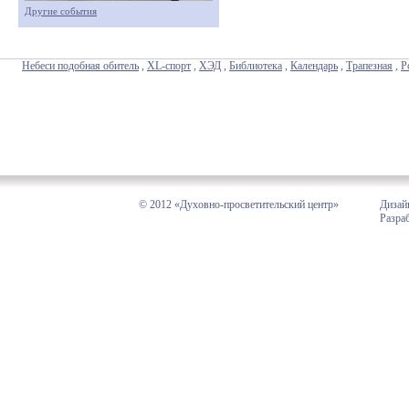
Другие события
Небеси подобная обитель
,
XL-спорт
,
ХЭД
,
Библиотека
,
Календарь
,
Трапезная
,
Р
© 2012 «Духовно-просветительский центр»
Дизай
Разра