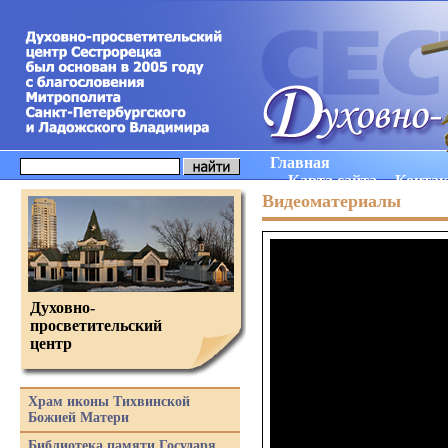
Главная
Карта сайта
Конта
Видеоматериалы
Духовно-
просветительский
центр
Храм иконы Тихвинской
Божией Матери
Библиотека памяти Государя