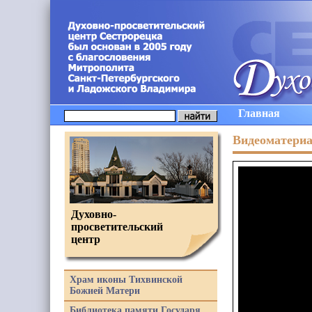
Главная
Видеоматери
Духовно-
просветительский
центр
Храм иконы Тихвинской
Божией Матери
Библиотека памяти Государя