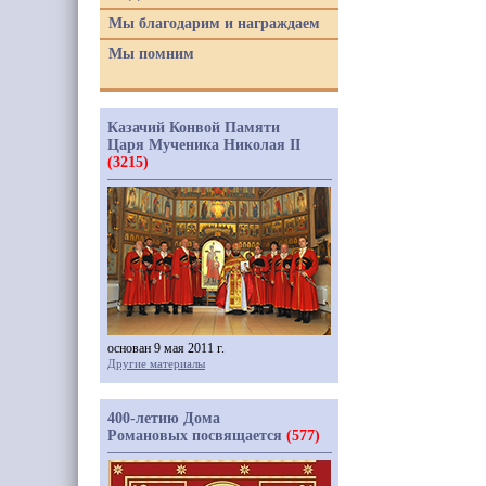
Мы благодарим и награждаем
Мы помним
Казачий Конвой Памяти
Царя Мученика Николая II
(3215)
основан 9 мая 2011 г.
Другие материалы
400-летию Дома
Романовых посвящается
(577)