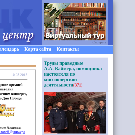
Смотреть
алендарь
Карта сайта
Контакты
Труды праведные
А.А. Ваймера, помощника
настоятеля по
10.05.2015
миссионерской
деятельности
дение премией
(371)
Анатолия
ичном концерте,
ю Дня Победы
ение Анатолия
олотой
Дирижер»