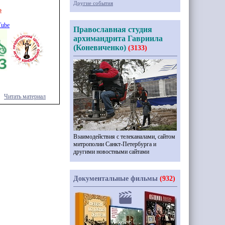
Другие события
о
Tube
Православная студия
архимандрита Гавриила
(Коневиченко)
(3133)
Читать материал
Взаимодействия с телеканалами, сайтом
митрополии Санкт-Петербурга и
другими новостными сайтами
Документальные фильмы
(932)