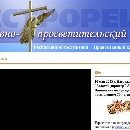
Расписание богослужений
Православный к
алы
10 мая 2015 г. Награж
"Золотой дирижер" 
Вишнякова на праздн
посвященном 70-лети
Торжественное награжд
Вишнякова
премией
«З