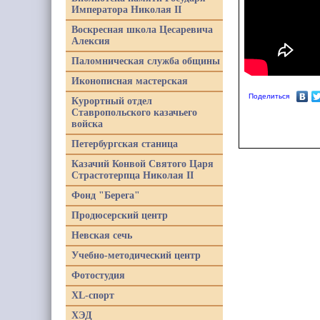
Императора Николая II
Воскресная школа Цесаревича
Алексия
Паломническая служба общины
Иконописная мастерская
Поделиться
Курортный отдел
Ставропольского казачьего
войска
Петербургская станица
Казачий Конвой Святого Царя
Страстотерпца Николая II
Фонд "Берега"
Продюсерский центр
Невская сечь
Учебно-методический центр
Фотостудия
XL-спорт
ХЭД