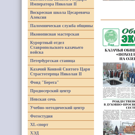
Императора Николая II
Воскресная школа Цесаревича
Алексия
Паломническая служба общины
Иконописная мастерская
Курортный отдел
Ставропольского казачьего
войска
Петербургская станица
Казачий Конвой Святого Царя
Страстотерпца Николая II
Фонд "Берега"
Продюсерский центр
Невская сечь
Учебно-методический центр
Фотостудия
XL-спорт
ХЭД