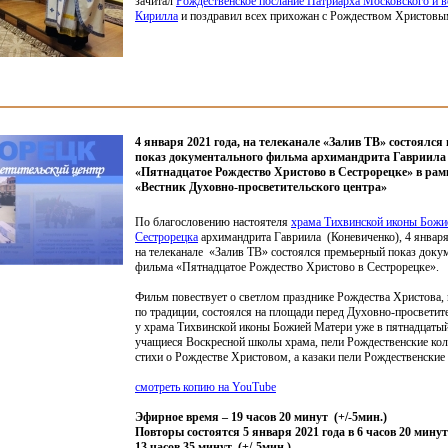
зачитал
Рождественское послание Патриарха Московского и в
Кирилла
и поздравил всех прихожан с Рождеством Христовы
4 января 2021 года, на телеканале «Залив ТВ» состоялс
показ документального фильма архимандрита Гавриила
«Пятнадцатое Рождество Христово в Сестрорецке» в рам
«Вестник Духовно-просветительского центра»
По благословению настоятеля
храма Тихвинской иконы Божи
Сестрорецка
архимандрита Гавриила
(Коневиченко
), 4 январ
на телеканале
«Залив
ТВ» состоялся премьерный показ доку
фильма
«Пятнадцатое
Рождество Христово в Сестрорецке».
Фильм повествует о светлом празднике Рождества Христова,
по традиции, состоялся на площади перед Духовно-просвети
у храма Тихвинской иконы Божией Матери уже в пятнадцатый 
учащиеся Воскресной школы храма, пели Рождественские кол
стихи о Рождестве Христовом, а казаки пели Рождественские 
смотреть копию на YouTube
Эфирное время – 19 часов 20 минут
(
+/-5мин.)
Повторы состоятся 5 января 2021 года в 6 часов 20 мину
13 часов 35 минут
(
+/-5мин.)