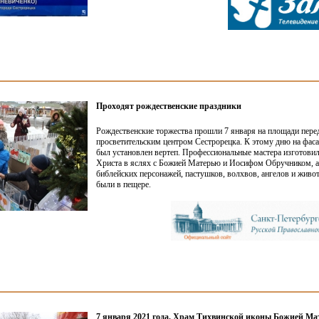
Проходят рождественские праздники
Рождественские торжества прошли 7 января на площади пере
просветительским центром Сестрорецка. К этому дню на фаса
был установлен вертеп. Профессиональные мастера изготови
Христа в яслях с Божией Матерью и Иосифом Обручником, а
библейских персонажей, пастушков, волхвов, ангелов и живо
были в пещере.
7 января 2021 года. Храм Тихвинской иконы Божией Ма