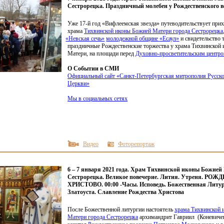
Сестрорецка. Праздничный молебен у Рождественского в
Уже 17-й год
«Вифлеемская
звезда» путеводительствует при
храма
Тихвинской иконы Божией Матери города Сестрорецка
«Невская
сечь»
молодежной общине
«Есаул
»
и свидетельство
праздничные Рождественские торжества у храма Тихвинской
Матери, на площади перед
Духовно-просветительским центр
О Событии в СМИ
Официальный сайт
«Санкт
-Петербургская митрополия Русск
Церкви»
Мы в социальных сетях
Видео
Фоторепортаж
6 – 7 января 2021 года. Храм Тихвинской иконы Божией
Сестрорецка. Великое повечерие. Лития. Утреня. РО
ХРИСТОВО. 00:00 -Часы. Исповедь. Божественная Литур
Златоуста. Славление Рождества Христова
После Божественной литургии настоятель
храма Тихвинской 
Матери города Сестрорецка
архимандрит Гавриил
(Коневиче