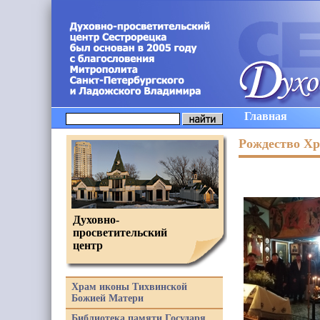
Главная
Рождество Хр
Духовно-
просветительский
центр
Храм иконы Тихвинской
Божией Матери
Библиотека памяти Государя