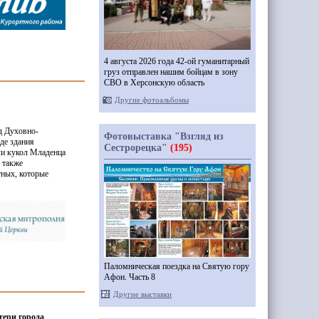
4 августа 2026 года 42-ой гуманитарный
груз отправлен нашим бойцам в зону
СВО в Херсонскую область
Другие фотоальбомы
д Духовно-
Фотовыставка "Взгляд из
де здания
Сестрорецка"
(195)
ли кукол Младенца
 также
тных, которые
Паломническая поездка на Святую гору
Афон. Часть 8
Другие выставки
тери города