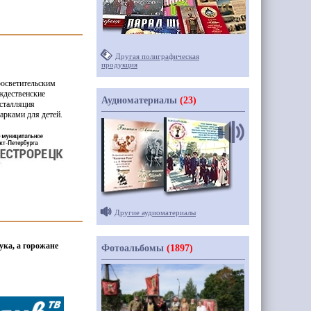
Другая полиграфическая
продукция
росветительским
ождественские
Аудиоматериалы
(23)
нсталляция
арками для детей.
Другие аудиоматериалы
ука, а горожане
Фотоальбомы
(1897)