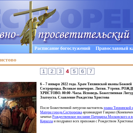
Расписание богослужений
Православный к
истово
1
2
3
4
5
6
7
6 – 7 января 2022 года. Храм Тихвинской иконы Божией
Сестрорецка. Великое повечерие. Лития. Утреня. РО
ХРИСТОВО. 00:00 -Часы. Исповедь. Божественная Литур
Златоуста. Славление Рождества Христова
После Божественной литургии настоятель
храма Тихвинской 
Матери города Сестрорецка
архимандрит Гавриил
(Коневиче
зачитал
Рождественское послание Патриарха Московского и в
Кирилла
и поздравил всех прихожан с Рождеством Христовы