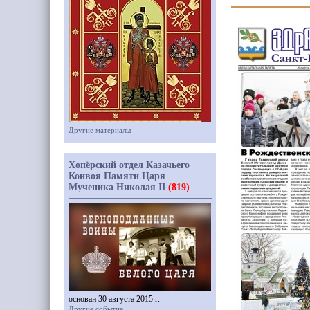
Другие материалы
Хопёрский отдел Казачьего
Конвоя Памяти Царя
Мученика Николая II
(819)
основан 30 августа 2015 г.
Другие события