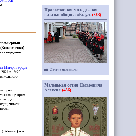
сея Руси
м.
Православная молодежная
казачья община «Есаул»
(383)
я премьерный
 (Коневиченко)
ках передачи
ей Матери города
Другие материалы
я 2021 в 19:20
ментального
Маленькая сотня Цесаревича
Алексия
(436)
 который
тельским центром
раз. Дети,
ядки, читали
песни.
т
(
+/-5мин.) и
в