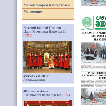
Мы благодарим и награждаем
Мы помним
Казачий Конвой Памяти
Царя Мученика Николая II
(3216)
основан 9 мая 2011 г.
Другие материалы
400-летию Дома
Романовых посвящается
(577)