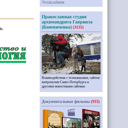
Другие события
Православная студия
архимандрита Гавриила
(Коневиченко)
(3135)
г.
Взаимодействия с телеканалами, сайтом
митрополии Санкт-Петербурга и
другими новостными сайтами
Документальные фильмы
(933)