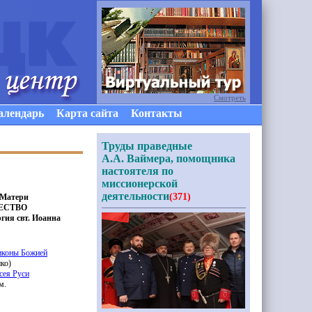
Смотреть
алендарь
Карта сайта
Контакты
Труды праведные
А.А. Ваймера, помощника
настоятеля по
миссионерской
деятельности
(371)
 Матери
ЖДЕСТВО
гия свт. Иоанна
иконы Божией
нко
)
сея Руси
м.