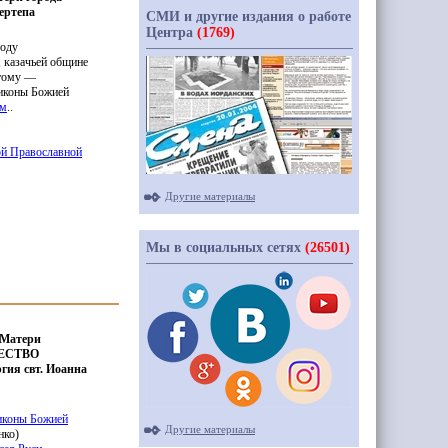
ертепа
СМИ и другие издания о работе
Центра
(1769)
ходу
, казачьей общине
 тому —
 иконы Божией
ом
..
ой Православной
Другие материалы
Мы в социальных сетях
(26501)
 Матери
ЖДЕСТВО
гия свт. Иоанна
иконы Божией
Другие материалы
нко
)