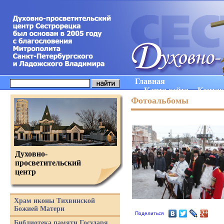
Главная
Карта сайта
Конта
Фотоальбомы
Духовно-
просветительский
центр
Храм иконы Тихвинской
Божией Матери
Поделиться
Библиотека памяти Государя