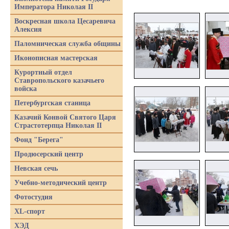
Императора Николая II
Воскресная школа Цесаревича
Алексия
Паломническая служба общины
Иконописная мастерская
Курортный отдел
Ставропольского казачьего
войска
Петербургская станица
Казачий Конвой Святого Царя
Страстотерпца Николая II
Фонд "Берега"
Продюсерский центр
Невская сечь
Учебно-методический центр
Фотостудия
XL-спорт
ХЭД