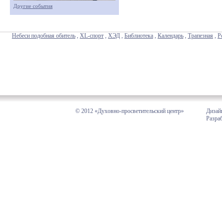
Другие события
Небеси подобная обитель
,
XL-спорт
,
ХЭД
,
Библиотека
,
Календарь
,
Трапезная
,
Р
© 2012 «Духовно-просветительский центр»
Дизай
Разра