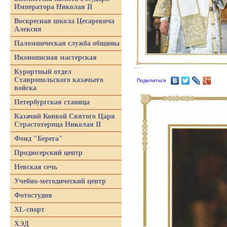
Императора Николая II
Воскресная школа Цесаревича
Алексия
Паломническая служба общины
Иконописная мастерская
Курортный отдел
Ставропольского казачьего
Поделиться
войска
Петербургская станица
Казачий Конвой Святого Царя
Страстотерпца Николая II
Фонд "Берега"
Продюсерский центр
Невская сечь
Учебно-методический центр
Фотостудия
XL-спорт
ХЭД