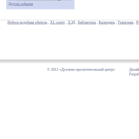
Другие события
Небеси подобная обитель
,
XL-спорт
,
ХЭД
,
Библиотека
,
Календарь
,
Трапезная
,
Р
© 2012 «Духовно-просветительский центр»
Дизай
Разра