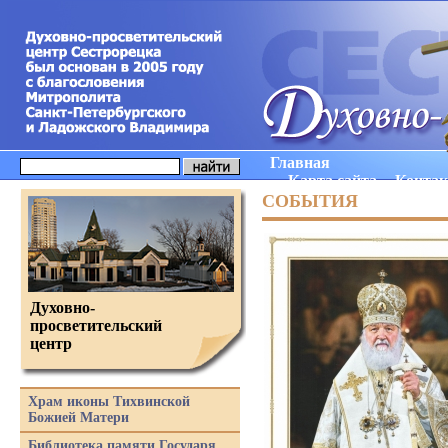
Главная
Карта сайта
Конта
СОБЫТИЯ
Духовно-
просветительский
центр
Храм иконы Тихвинской
Божией Матери
Библиотека памяти Государя